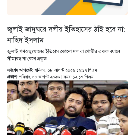
২১ ঘণ্টা আগে
সিলেটে দুই বাসের ভয়াবহ সংঘর্ষ: ঝরে
গেল ৮টি তাজা প্রাণ, হাসপাতালে ২৫
জুলাই জাদুঘরে দলীয় ইতিহাসের ঠাঁই হবে না:
২১ ঘণ্টা আগে
নাহিদ ইসলাম
সিলিন্ডার লিকেজে ভয়াবহ অগ্নিকাণ্ড:
দগ্ধ ৩ জনের অবস্থা আশঙ্কাজনক
জুলাই গণঅভ্যুত্থানের ইতিহাস কোনো দল বা গোষ্ঠীর একক বয়ানে
২১ ঘণ্টা আগে
সীমাবদ্ধ না রেখে প্রকৃত...
সর্বশেষ আপডেট:
শনিবার, ০৮ আগস্ট ২০২৬ ১২:১৭ পিএম
প্রকাশ:
শনিবার, ০৮ আগস্ট ২০২৬ | সময়: ১২:১৭ পিএম