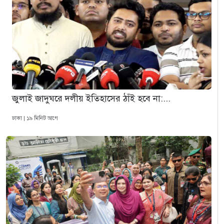
জুলাই জাদুঘরে দলীয় ইতিহাসের ঠাঁই হবে না:...
ঢাকা | ১৯ মিনিট আগে