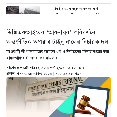
ঢাকা-ময়মনসিংহ রেলপথে বগি
লাইনচ্যুত: ট্রেন চলাচল স্বাভাবিক
১৯ ঘণ্টা আগে
ডিজিএফআইয়ের ‘আয়নাঘর’ পরিদর্শনে
“হাম উপসর্গে আরও তিনজনের মৃত্যু,
নতুন আক্রান্ত ১২১৮”
আন্তর্জাতিক অপরাধ ট্রাইব্যুনালের বিচারক দল
১৯ ঘণ্টা আগে
আওয়ামী লীগ সরকারের আমলে গুম ও নির্যাতনের ঘটনায় দায়ের করা
“গণভোটের রায় সরকার হরণ করেছে?
মানবতাবিরোধী অপরাধের মামলার...
যা বললেন নাহিদ ইসলাম”।
১৯ ঘণ্টা আগে
সর্বশেষ আপডেট:
শনিবার, ০৮ আগস্ট ২০২৬ ১২:২৮ পিএম
প্রকাশ:
শনিবার, ০৮ আগস্ট ২০২৬ | সময়: ১২:২৮ পিএম
শেখ হাসিনা গণতন্ত্রের নাম করে
প্রতিষ্ঠানগুলো ধ্বংস করেছেন: মির্জা
ফখরুল
২১ ঘণ্টা আগে
থাইল্যান্ডে ভয়াবহ বন্দুক হামলা: দাদা-
দাদিসহ স্কুলে আরও ৭ জনকে হত্যা