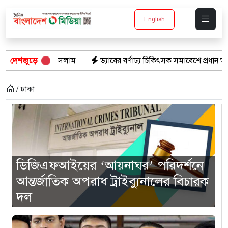
English
াম
দেশজুড়ে
ড্যাবের বর্ণাঢ্য চিকিৎসক সমাবেশে প্রধান অতিথি হিসেবে যোগ দিলেন প
/ ঢাকা
ডিজিএফআইয়ের ‘আয়নাঘর’ পরিদর্শনে
আন্তর্জাতিক অপরাধ ট্রাইব্যুনালের বিচারক
দল