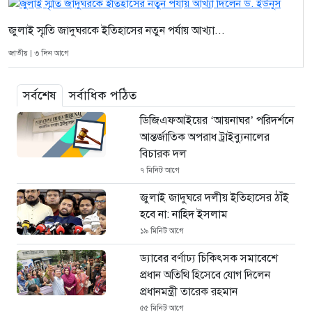
জুলাই স্মৃতি জাদুঘরকে ইতিহাসের নতুন পর্যায় আখ্যা...
জাতীয় | ৩ দিন আগে
সর্বশেষ
সর্বাধিক পঠিত
ডিজিএফআইয়ের ‘আয়নাঘর’ পরিদর্শনে
আন্তর্জাতিক অপরাধ ট্রাইব্যুনালের
বিচারক দল
৭ মিনিট আগে
জুলাই জাদুঘরে দলীয় ইতিহাসের ঠাঁই
হবে না: নাহিদ ইসলাম
১৯ মিনিট আগে
ড্যাবের বর্ণাঢ্য চিকিৎসক সমাবেশে
প্রধান অতিথি হিসেবে যোগ দিলেন
প্রধানমন্ত্রী তারেক রহমান
৫৫ মিনিট আগে