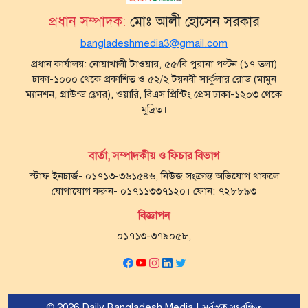
প্রধান সম্পাদক:
মোঃ আলী হোসেন সরকার
bangladeshmedia3@gmail.com
প্রধান কার্যালয়: নোয়াখালী টাওয়ার, ৫৫/বি পুরানা পল্টন (১৭ তলা)
ঢাকা-১০০০ থেকে প্রকাশিত ও ৫২/২ টয়নবী সার্কুলার রোড (মামুন
ম্যানশন, গ্রাউন্ড ফ্লোর), ওয়ারি, বিএস প্রিন্টিং প্রেস ঢাকা-১২০৩ থেকে
মুদ্রিত।
বার্তা, সম্পাদকীয় ও ফিচার বিভাগ
স্টাফ ইনচার্জ- ০১৭১৩-৩৬১৫৪৬, নিউজ সংক্রান্ত অভিযোগ থাকলে
যোগাযোগ করুন- ০১৭১১৩৩৭১২০। ফোন: ৭২৮৮৯৩
বিজ্ঞাপন
০১৭১৩-৩৭৯০৫৮,
© 2026 Daily Bangladesh Media | সর্বস্বত্ব সংরক্ষিত