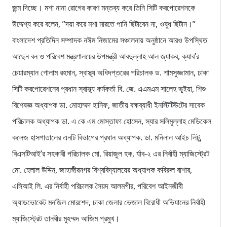
জন্ম দিচ্ছে। মশা নানা রোগের কারণ মন্তব্য করে তিনি সিটি করপোরেশনকে
উদ্দেশ্য করে বলেন, ”দয়া করে মশা মারতে পানি ছিটাবেন না, ওষুধ ছিটান।”
বাংলাদেশ প্রতিদিন সম্পাদক নঈম নিজামের সঞ্চালনায় অনুষ্ঠানে আরও উপস্থিত
আছেন বন ও পরিবেশ মন্ত্রণালয়ের উপমন্ত্রী আবদুল্লাহ আল জ্যাকব, ক্যাব’র
চেয়ারম্যান গোলাম রহমান, স্বাস্থ্য অধিদপ্তরের পরিচালক ড. শামসুজ্জামান, ঢাকা
সিটি করপোরেশনের প্রধান স্বাস্থ্য কর্মকর্তা বি. জে. এএমএম সালেহ ভূইয়া, শিশু
বিশেষজ্ঞ অধ্যাপক ডা. মোহাম্মদ হানিফ, জাতীয় বক্ষব্যাধী ইনস্টিটিউটের সাবেক
পরিচালক অধ্যাপক ডা. এ কে এম মোস্তাফা হোসেন, স্যার সলিমুল্লাহ মেডিকেল
কলেজ হাসপাতালের এনটি বিভাগের প্রধান অধ্যাপক. ডা. মনিলাল আইচ লিটু,
বিএসটিআই’র সহকারী পরিচালক মো. রিয়াজুল হক, র্যাব-২ এর নির্বাহী ম্যাজিস্ট্রেট
মো. হেলাল উদ্দিন, জাহাঙ্গীরনগর বিশ্ববিদ্যালয়ের অধ্যাপক কবিরুল বাশার,
এসিআই লি. এর নির্বাহী পরিচালক সৈয়দ আলমগীর, পরিবেশ আইনজীবী
অ্যাডভোকেট মনজিল মোরশেদ, ঢাকা জেলার ভেজাল বিরোধী অভিযানের নির্বাহী
ম্যাজিস্ট্রেট তানবীর মুহম্মদ আজিম প্রমুখ।