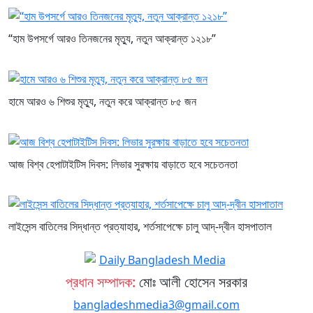
“হাম উপসর্গে আরও তিনজনের মৃত্যু, নতুন আক্রান্ত ১২১৮”
হামে আরও ৬ শিশুর মৃত্যু, নতুন করে আক্রান্ত ৮৫ জন
আজ বিশ্ব হেপাটাইটিস দিবস: লিভার সুরক্ষায় বাড়াতে হবে সচেতনতা
লাইসেন্স বাতিলের সিদ্ধান্ত প্রত্যাহার, শর্তসাপেক্ষে চালু আদ্-দ্বীন হাসপাতাল
প্রধান সম্পাদক:
মোঃ আলী হোসেন সরকার
bangladeshmedia3@gmail.com