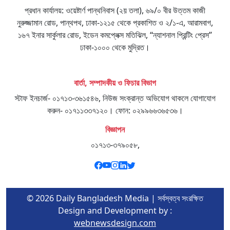
প্রধান কার্যালয়: ওয়েষ্টার্ণ পান্থনিবাস (২য় তলা), ৬৯/০ বীর উত্তম কাজী
নুরুজ্জামান রোড, পান্থপথ, ঢাকা-১২১৫ থেকে প্রকাশিত ও ২/১-এ, আরামবাগ,
১৬৭ ইনার সার্কুলার রোড, ইডেন কমপ্লেক্স মতিঝিল, “ন্যাশনাল প্রিন্টিং প্রেস”
ঢাকা-১০০০ থেকে মুদ্রিত।
বার্তা, সম্পাদকীয় ও ফিচার বিভাগ
স্টাফ ইনচার্জ- ০১৭১৩-৩৬১৫৪৬, নিউজ সংক্রান্ত অভিযোগ থাকলে যোগাযোগ
করুন- ০১৭১১৩৩৭১২০। ফোন: ০২৯৯৬৬৩৬৫৩৬।
বিজ্ঞাপন
০১৭১৩-৩৭৯০৫৮,
© 2026 Daily Bangladesh Media | সর্বস্বত্ব সংরক্ষিত
Design and Development by :
webnewsdesign.com