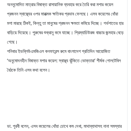
অননুমোদিত মাত্রার বিষাক্ত রাসায়ানিক ব্যবহার করে তৈরি করা মশার কয়েল
প্রজনন স্বাস্থ্যের ওপর মারাত্মক ক্ষতিকর প্রভাব ফেলছে। এসব কয়েলের ধোঁয়া
মশা মারছে ঠিকই, কিন্তু তা মানুষের প্রজনন ক্ষমতা কমিয়ে দিচ্ছে। গর্ভপাতের হার
বাড়িয়ে দিয়েছে। পুরুষের শুক্রানু কমে যাচ্ছে। প্রিম্যাচিউরজ বাচ্চার জন্মহার বেড়ে
গেছে।
শনিবার ইডব্লিউএমজিএল কনফারেন্স রুমে বাংলাদেশ প্রতিদিন আয়োজিত
‘অনুমোদনহীন বিষাক্ত মশার কয়েল: স্বাস্থ্য ঝুঁকিতে ভোক্তারা’ শীর্ষক গোলটেবিল
বৈঠকে তিনি এসব কথা বলেন।
ডা. পূরবী বলেন, এসব কয়েলের ধোঁয়া চোখে কম দেখা, মাথাব্যাথাসহ নানা সমস্যার