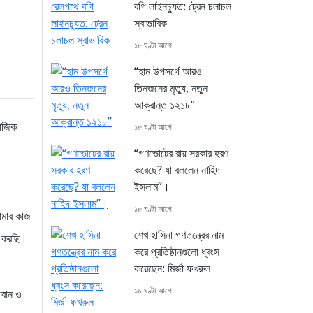
বগি লাইনচ্যুত: ট্রেন চলাচল
স্বাভাবিক
১৮ ঘণ্টা আগে
“হাম উপসর্গে আরও
তিনজনের মৃত্যু, নতুন
আক্রান্ত ১২১৮”
াজিক
১৮ ঘণ্টা আগে
“গণভোটের রায় সরকার হরণ
করেছে? যা বললেন নাহিদ
ইসলাম”।
১৮ ঘণ্টা আগে
আমার কাজ
শেখ হাসিনা গণতন্ত্রের নাম
া করছি।
করে প্রতিষ্ঠানগুলো ধ্বংস
করেছেন: মির্জা ফখরুল
১৯ ঘণ্টা আগে
 বোন ও