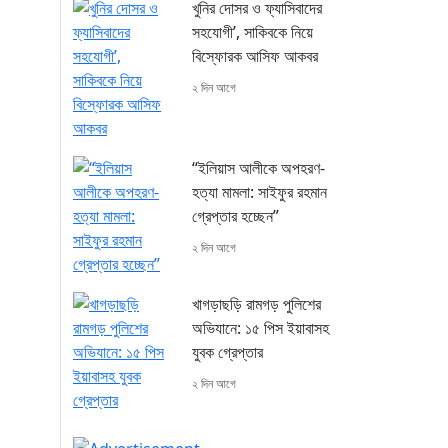
খুনির দোসর ও ফ্যাসিবাদের
সহযোগী’, সাকিবকে নিয়ে
বিস্ফোরক আসিফ আকবর
২ দিন আগে
“ইলিয়াস আলীকে অপহরণ-
হত্যা মামলা: সাইফুর রহমান
গ্রেপ্তার হচ্ছেন”
২ দিন আগে
খাগড়াছড়ি রামগড় পুলিশের
অভিযানে: ১৫ পিস ইয়াবাসহ
যুবক গ্রেপ্তার
২ দিন আগে