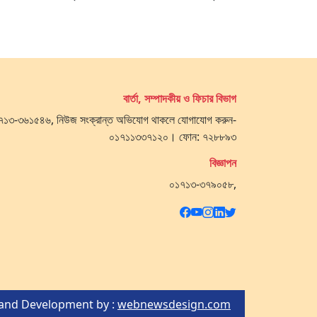
বার্তা, সম্পাদকীয় ও ফিচার বিভাগ
 ০১৭১৩-৩৬১৫৪৬, নিউজ সংক্রান্ত অভিযোগ থাকলে যোগাযোগ করুন-
০১৭১১৩৩৭১২০। ফোন: ৭২৮৮৯৩
বিজ্ঞাপন
০১৭১৩-৩৭৯০৫৮,
and Development by :
webnewsdesign.com