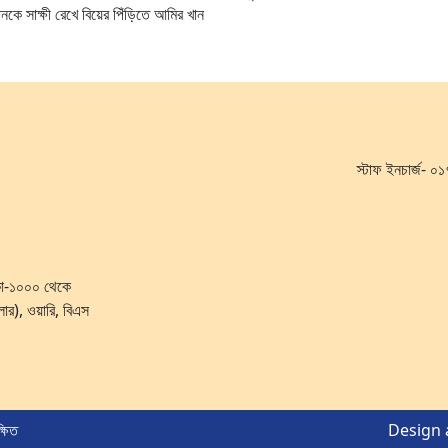
নকে সাক্ষী রেখে বিয়ের পিঁড়িতে আমির খান
স্টাফ ইনচার্জ-
ঢাকা-১০০০ থেকে
লোর), ওয়ারি, বিএস
ষিত
Design 