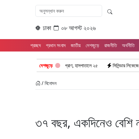
ঢাকা
০৮ আগস্ট ২০২৬
প্রচ্ছদ
প্রধান সংবাদ
জাতীয়
দেশজুড়ে
রাজনীতি
অর্থনীতি
হ সংঘর্ষ: ঝরে গেল ৮টি তাজা প্রাণ, হাসপাতালে ২৫
দেশজুড়ে
সিলিন্ডার লিকেজে ভয়াবহ অগ
/ বিনোদন
৩৭ বছর, একদিনেও বেশি 