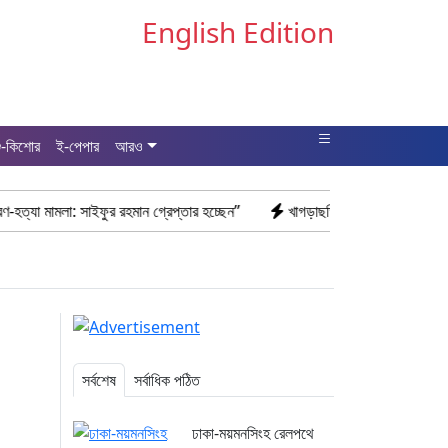
English Edition
ু-কিশোর
ই-পেপার
আরও
 সাইফুর রহমান গ্রেপ্তার হচ্ছেন”
খাগড়াছড়ি রামগড় পুলিশের অভিযানে: ১৫ পিস
সর্বশেষ
সর্বাধিক পঠিত
ঢাকা-ময়মনসিংহ রেলপথে