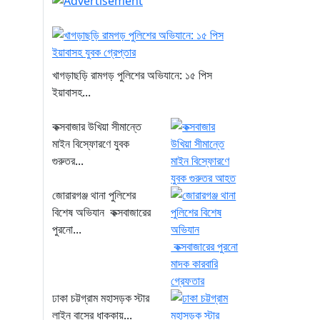
খাগড়াছড়ি রামগড় পুলিশের অভিযানে: ১৫ পিস
ইয়াবাসহ...
কক্সবাজার উখিয়া সীমান্তে
মাইন বিস্ফোরণে যুবক
গুরুতর...
জোরারগঞ্জ থানা পুলিশের
বিশেষ অভিযান কক্সবাজারের
পুরনো...
ঢাকা চট্টগ্রাম মহাসড়ক স্টার
লাইন বাসের ধাক্কায়...