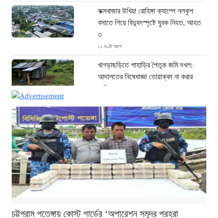
কক্সবাজার উখিয়া রোহিঙ্গা ক্যাম্পে নলকূপ
বসাতে গিয়ে বিদ্যুৎস্পৃষ্টে যুবক নিহত, আহত
৩
১১ ঘণ্টা আগে
খাগড়াছড়িতে পাহাড়ির পৈতৃক জমি দখল:
আদালতের নিষেধাজ্ঞা তোয়াক্কা না করার
অভিযোগ
১২ ঘণ্টা আগে
‘ফল প্রকাশের আগেই ঝরল এসএসসি
পরীক্ষার্থীর প্রাণ: সড়ক দুর্ঘটনায় মর্মান্তিক
মৃত্যু’
১২ ঘণ্টা আগে
চীনে শক্তিশালী টাইফুনের আঘাত: ঘর
হারিয়েছেন ১০ লাখ বাসিন্দা
১২ ঘণ্টা আগে
চট্টগ্রাম পতেঙ্গায় কোস্ট গার্ডের ‘অপারেশন সমুদ্র প্রহরা
এক যুগ পর আত্মসমর্পণ: মৃত্যুদণ্ডের বিরুদ্ধে