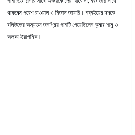
গানটিতে শিল্পার সাথে অক্ষয়কে দেয়া যাবে না, বরং তার সাথে
থাকবেন পরেশ রাওয়াল ও মিজান জাফরি। নব্বইয়ের দশকে
বলিউডের অন্যতম জনপ্রিয় গানটি গেয়েছিলেন কুমার শানু ও
অলকা ইয়াগনিক।