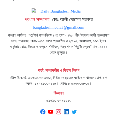
প্রধান সম্পাদক:
মোঃ আলী হোসেন সরকার
bangladeshmedia3@gmail.com
প্রধান কার্যালয়: ওয়েষ্টার্ণ পান্থনিবাস (২য় তলা), ৬৯/০ বীর উত্তম কাজী নুরুজ্জামান
রোড, পান্থপথ, ঢাকা-১২১৫ থেকে প্রকাশিত ও ২/১-এ, আরামবাগ, ১৬৭ ইনার
সার্কুলার রোড, ইডেন কমপ্লেক্স মতিঝিল, “ন্যাশনাল প্রিন্টিং প্রেস” ঢাকা-১০০০
থেকে মুদ্রিত।
বার্তা, সম্পাদকীয় ও ফিচার বিভাগ
স্টাফ ইনচার্জ- ০১৭১৩-৩৬১৫৪৬, নিউজ সংক্রান্ত অভিযোগ থাকলে যোগাযোগ
করুন- ০১৭১১৩৩৭১২০। ফোন: ০২৯৯৬৬৩৬৫৩৬।
বিজ্ঞাপন
০১৭১৩-৩৭৯০৫৮,