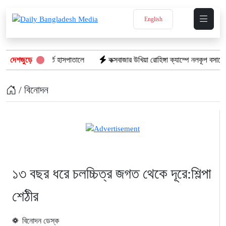
English
় স্ত্রী ভর্তি হাসপাতালে
দেশজুড়ে
কক্সবাজার উখিয়া রোহিঙ্গা ক্যাম্পে নলকূপ বসাতে গিয়ে বিদ্
/ বিনোদন
১৩ বছর ধরে চলচ্চিত্র জগত থেকে দূরে:শিল্পা
শেঠীর
বিনোদন ডেস্ক