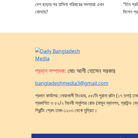
দেশ ছাড়ার পর হাসিনা পরিবারের সদস্যরা এখন
“তিন প্রত
কোথায়?
দিলেন প্রধ
প্রধান সম্পাদক:
মোঃ আলী হোসেন সরকার
bangladeshmedia3@gmail.com
প্রধান কার্যালয়: নোয়াখালী টাওয়ার, ৫৫/বি পুরানা পল্টন (১৭ তলা) 
প্রকাশিত ও ৫২/২ টয়নবী সার্কুলার রোড (মামুন ম্যানশন, গ্রাউন্ড ফ্
প্রিন্টিং প্রেস ঢাকা-১২০৩ থেকে মুদ্রিত।