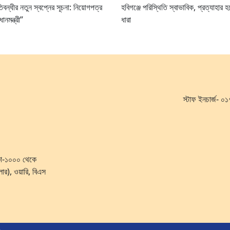
িবন্ধীর নতুন স্বপ্নের সূচনা: নিয়োগপত্র
হবিগঞ্জে পরিস্থিতি স্বাভাবিক, প্রত্যাহার
ানমন্ত্রী”
ধারা
স্টাফ ইনচার্জ-
ঢাকা-১০০০ থেকে
লোর), ওয়ারি, বিএস