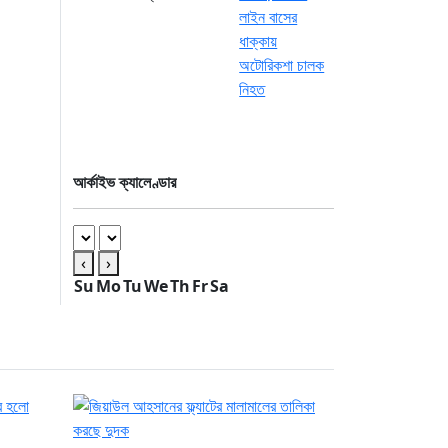
আর্কাইভ ক্যালেণ্ডার
‹
›
Su
Mo
Tu
We
Th
Fr
Sa