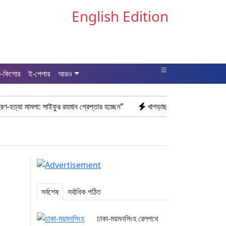
English Edition
ু-কিশোর
ই-পেপার
আরও
াইফুর রহমান গ্রেপ্তার হচ্ছেন”
খাগড়াছড়ি রামগড় পুলিশের অভিযানে: ১৫ পিস ইয়
সর্বশেষ
সর্বাধিক পঠিত
ঢাকা-ময়মনসিংহ রেলপথে