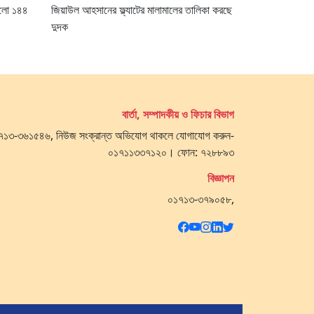
 হলো ১৪৪
জিয়াউল আহসানের ফ্ল্যাটের মালামালের তালিকা করছে
দুদক
বার্তা, সম্পাদকীয় ও ফিচার বিভাগ
 ০১৭১৩-৩৬১৫৪৬, নিউজ সংক্রান্ত অভিযোগ থাকলে যোগাযোগ করুন-
০১৭১১৩৩৭১২০। ফোন: ৭২৮৮৯৩
বিজ্ঞাপন
০১৭১৩-৩৭৯০৫৮,