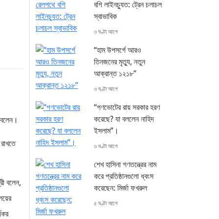
বগি লাইনচ্যুত: ট্রেন চলাচল
স্বাভাবিক
৩ ঘণ্টা আগে
“হাম উপসর্গে আরও
তিনজনের মৃত্যু, নতুন
আক্রান্ত ১২১৮”
৩ ঘণ্টা আগে
“গণভোটের রায় সরকার হরণ
করেছে? যা বললেন নাহিদ
া বলেন।
ইসলাম”।
ে রাখতে
৩ ঘণ্টা আগে
শেখ হাসিনা গণতন্ত্রের নাম
করে প্রতিষ্ঠানগুলো ধ্বংস
্রী বলেন,
করেছেন: মির্জা ফখরুল
ালয়ের
৫ ঘণ্টা আগে
্যকর