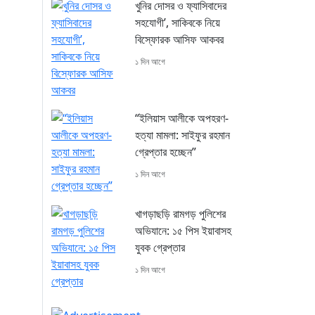
খুনির দোসর ও ফ্যাসিবাদের
সহযোগী’, সাকিবকে নিয়ে
বিস্ফোরক আসিফ আকবর
১ দিন আগে
“ইলিয়াস আলীকে অপহরণ-
হত্যা মামলা: সাইফুর রহমান
গ্রেপ্তার হচ্ছেন”
১ দিন আগে
খাগড়াছড়ি রামগড় পুলিশের
অভিযানে: ১৫ পিস ইয়াবাসহ
যুবক গ্রেপ্তার
১ দিন আগে