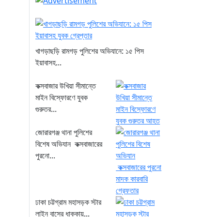
খাগড়াছড়ি রামগড় পুলিশের অভিযানে: ১৫ পিস
ইয়াবাসহ...
কক্সবাজার উখিয়া সীমান্তে
মাইন বিস্ফোরণে যুবক
গুরুতর...
জোরারগঞ্জ থানা পুলিশের
বিশেষ অভিযান কক্সবাজারের
পুরনো...
ঢাকা চট্টগ্রাম মহাসড়ক স্টার
লাইন বাসের ধাক্কায়...