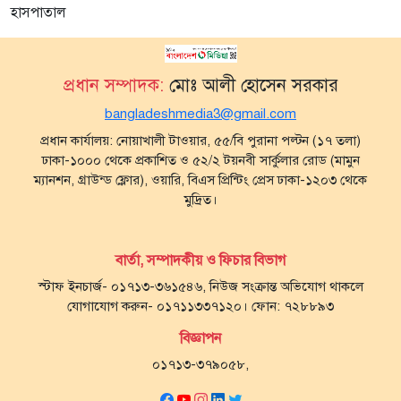
হাসপাতাল
প্রধান সম্পাদক:
মোঃ আলী হোসেন সরকার
bangladeshmedia3@gmail.com
প্রধান কার্যালয়: নোয়াখালী টাওয়ার, ৫৫/বি পুরানা পল্টন (১৭ তলা)
ঢাকা-১০০০ থেকে প্রকাশিত ও ৫২/২ টয়নবী সার্কুলার রোড (মামুন
ম্যানশন, গ্রাউন্ড ফ্লোর), ওয়ারি, বিএস প্রিন্টিং প্রেস ঢাকা-১২০৩ থেকে
মুদ্রিত।
বার্তা, সম্পাদকীয় ও ফিচার বিভাগ
স্টাফ ইনচার্জ- ০১৭১৩-৩৬১৫৪৬, নিউজ সংক্রান্ত অভিযোগ থাকলে
যোগাযোগ করুন- ০১৭১১৩৩৭১২০। ফোন: ৭২৮৮৯৩
বিজ্ঞাপন
০১৭১৩-৩৭৯০৫৮,