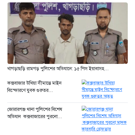
সাকিবকে নিয়ে বিস্ফোরক আসিফ
আকবর
২১ ঘণ্টা আগে
“ইলিয়াস আলীকে অপহরণ-হত্যা
মামলা: সাইফুর রহমান গ্রেপ্তার হচ্ছেন”
২১ ঘণ্টা আগে
খাগড়াছড়ি রামগড় পুলিশের অভিযানে:
১৫ পিস ইয়াবাসহ যুবক গ্রেপ্তার
২২ ঘণ্টা আগে
খাগড়াছড়ি রামগড় পুলিশের অভিযানে: ১৫ পিস ইয়াবাসহ...
কক্সবাজার উখিয়া সীমান্তে মাইন
বিস্ফোরণে যুবক গুরুতর...
জোরারগঞ্জ থানা পুলিশের বিশেষ
অভিযান কক্সবাজারের পুরনো...