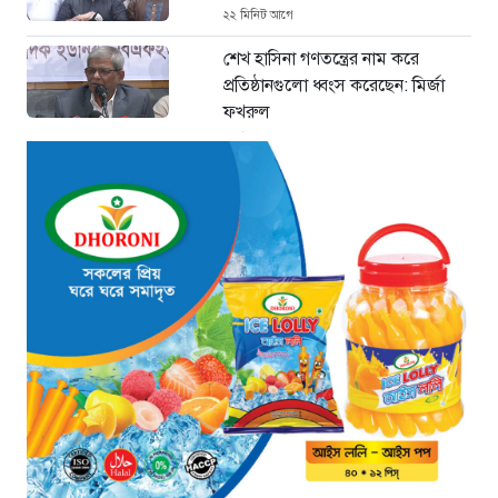
২২ মিনিট আগে
শেখ হাসিনা গণতন্ত্রের নাম করে
প্রতিষ্ঠানগুলো ধ্বংস করেছেন: মির্জা
ফখরুল
২ ঘণ্টা আগে
থাইল্যান্ডে ভয়াবহ বন্দুক হামলা: দাদা-
দাদিসহ স্কুলে আরও ৭ জনকে হত্যা
২ ঘণ্টা আগে
সিলেটে দুই বাসের ভয়াবহ সংঘর্ষ: ঝরে
গেল ৮টি তাজা প্রাণ, হাসপাতালে ২৫
২ ঘণ্টা আগে
সিলিন্ডার লিকেজে ভয়াবহ অগ্নিকাণ্ড:
দগ্ধ ৩ জনের অবস্থা আশঙ্কাজনক
২ ঘণ্টা আগে
খুনির দোসর ও ফ্যাসিবাদের সহযোগী’,