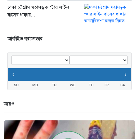
ঢাকা চট্টগ্রাম মহাসড়ক স্টার লাইন
বাসের ধাক্কায়...
আর্কাইভ ক্যালেণ্ডার
‹
›
SU
MO
TU
WE
TH
FR
SA
আরও