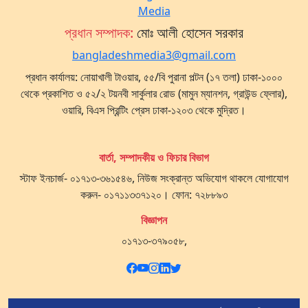
প্রধান সম্পাদক:
মোঃ আলী হোসেন সরকার
bangladeshmedia3@gmail.com
প্রধান কার্যালয়: নোয়াখালী টাওয়ার, ৫৫/বি পুরানা পল্টন (১৭ তলা) ঢাকা-১০০০
থেকে প্রকাশিত ও ৫২/২ টয়নবী সার্কুলার রোড (মামুন ম্যানশন, গ্রাউন্ড ফ্লোর),
ওয়ারি, বিএস প্রিন্টিং প্রেস ঢাকা-১২০৩ থেকে মুদ্রিত।
বার্তা, সম্পাদকীয় ও ফিচার বিভাগ
স্টাফ ইনচার্জ- ০১৭১৩-৩৬১৫৪৬, নিউজ সংক্রান্ত অভিযোগ থাকলে যোগাযোগ
করুন- ০১৭১১৩৩৭১২০। ফোন: ৭২৮৮৯৩
বিজ্ঞাপন
০১৭১৩-৩৭৯০৫৮,