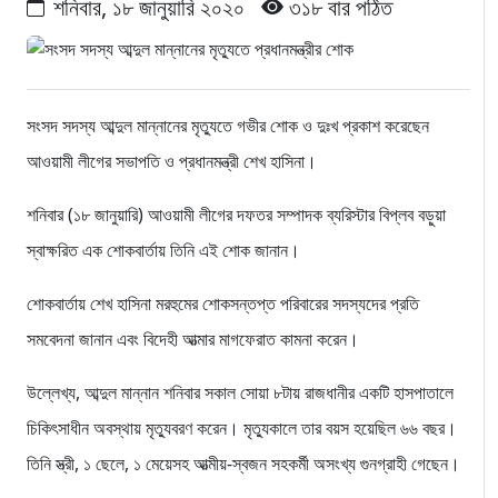
শনিবার, ১৮ জানুয়ারি ২০২০
৩১৮ বার পঠিত
সংসদ সদস্য আব্দুল মান্নানের মৃত্যুতে গভীর শোক ও দুঃখ প্রকাশ করেছেন
আওয়ামী লীগের সভাপতি ও প্রধানমন্ত্রী শেখ হাসিনা।
শনিবার (১৮ জানুয়ারি) আওয়ামী লীগের দফতর সম্পাদক ব্যরিস্টার বিপ্লব বড়ুয়া
স্বাক্ষরিত এক শোকবার্তায় তিনি এই শোক জানান।
শোকবার্তায় শেখ হাসিনা মরহুমের শোকসন্তপ্ত পরিবারের সদস্যদের প্রতি
সমবেদনা জানান এবং বিদেহী আত্মার মাগফেরাত কামনা করেন।
উল্লেখ্য, আব্দুল মান্নান শনিবার সকাল সোয়া ৮টায় রাজধানীর একটি হাসপাতালে
চিকিৎসাধীন অবস্থায় মৃত্যুবরণ করেন। মৃত্যুকালে তার বয়স হয়েছিল ৬৬ বছর।
তিনি স্ত্রী, ১ ছেলে, ১ মেয়েসহ আত্মীয়-স্বজন সহকর্মী অসংখ্য গুনগ্রাহী গেছেন।