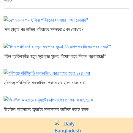
আরও
দেশ ছাড়ার পর হাসিনা পরিবারের সদস্যরা এখন কোথায়?
“তিন প্রতিবন্ধীর নতুন স্বপ্নের সূচনা: নিয়োগপত্র দিলেন প্রধানমন্ত্রী”
হবিগঞ্জে পরিস্থিতি স্বাভাবিক, প্রত্যাহার হলো ১৪৪ ধারা
জিয়াউল আহসানের ফ্ল্যাটের মালামালের তালিকা করছে দুদক