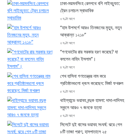
ঢাকা-ময়মনসিংহ রেলপথে বগি লাইনচ্যুত:
ট্রেন চলাচল স্বাভাবিক
৩ ঘণ্টা আগে
“হাম উপসর্গে আরও তিনজনের মৃত্যু, নতুন
আক্রান্ত ১২১৮”
৩ ঘণ্টা আগে
“গণভোটের রায় সরকার হরণ করেছে? যা
বললেন নাহিদ ইসলাম”।
৪ ঘণ্টা আগে
শেখ হাসিনা গণতন্ত্রের নাম করে
প্রতিষ্ঠানগুলো ধ্বংস করেছেন: মির্জা ফখরুল
৫ ঘণ্টা আগে
থাইল্যান্ডে ভয়াবহ বন্দুক হামলা: দাদা-দাদিসহ
স্কুলে আরও ৭ জনকে হত্যা
৫ ঘণ্টা আগে
সিলেটে দুই বাসের ভয়াবহ সংঘর্ষ: ঝরে গেল
৮টি তাজা প্রাণ, হাসপাতালে ২৫