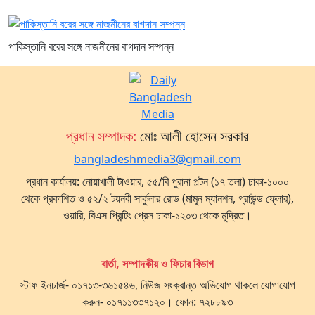
পাকিস্তানি বরের সঙ্গে নাজনীনের বাগদান সম্পন্ন
প্রধান সম্পাদক:
মোঃ আলী হোসেন সরকার
bangladeshmedia3@gmail.com
প্রধান কার্যালয়: নোয়াখালী টাওয়ার, ৫৫/বি পুরানা পল্টন (১৭ তলা) ঢাকা-১০০০
থেকে প্রকাশিত ও ৫২/২ টয়নবী সার্কুলার রোড (মামুন ম্যানশন, গ্রাউন্ড ফ্লোর),
ওয়ারি, বিএস প্রিন্টিং প্রেস ঢাকা-১২০৩ থেকে মুদ্রিত।
বার্তা, সম্পাদকীয় ও ফিচার বিভাগ
স্টাফ ইনচার্জ- ০১৭১৩-৩৬১৫৪৬, নিউজ সংক্রান্ত অভিযোগ থাকলে যোগাযোগ
করুন- ০১৭১১৩৩৭১২০। ফোন: ৭২৮৮৯৩