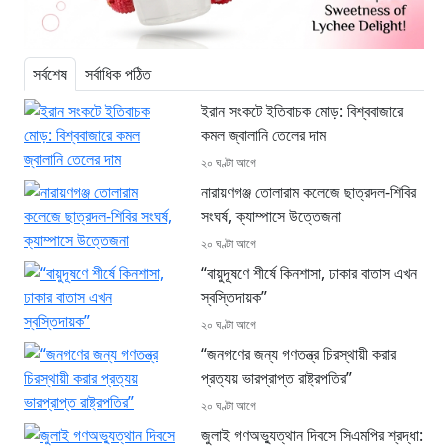
সর্বশেষ
সর্বাধিক পঠিত
ইরান সংকটে ইতিবাচক মোড়: বিশ্ববাজারে
কমল জ্বালানি তেলের দাম
২০ ঘণ্টা আগে
নারায়ণগঞ্জ তোলারাম কলেজে ছাত্রদল-শিবির
সংঘর্ষ, ক্যাম্পাসে উত্তেজনা
২০ ঘণ্টা আগে
“বায়ুদূষণে শীর্ষে কিনশাসা, ঢাকার বাতাস এখন
স্বস্তিদায়ক”
২০ ঘণ্টা আগে
“জনগণের জন্য গণতন্ত্র চিরস্থায়ী করার
প্রত্যয় ভারপ্রাপ্ত রাষ্ট্রপতির”
২০ ঘণ্টা আগে
জুলাই গণঅভ্যুত্থান দিবসে সিএমপির শ্রদ্ধা: