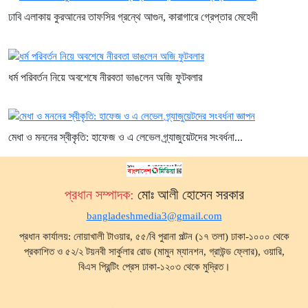
ঢাবি এলাকায় কুরআনের তাফসির গ্রন্থে আগুন, কারাগারে গ্রেপ্তার মেহেদী
ধর্ম পরিবর্তন নিয়ে অবশেষে নীরবতা ভাঙলেন অজি ফুটবলার
মেধা ও মননের স্বীকৃতি: হাফেজ ও এ লেভেল গ্র্যাজুয়েটদের সংবর্ধনা...
প্রধান সম্পাদক:
মোঃ আলী হোসেন সরকার
bangladeshmedia3@gmail.com
প্রধান কার্যালয়: নোয়াখালী টাওয়ার, ৫৫/বি পুরানা পল্টন (১৭ তলা) ঢাকা-১০০০ থেকে
প্রকাশিত ও ৫২/২ টয়নবী সার্কুলার রোড (মামুন ম্যানশন, গ্রাউন্ড ফ্লোর), ওয়ারি,
বিএস প্রিন্টিং প্রেস ঢাকা-১২০৩ থেকে মুদ্রিত।