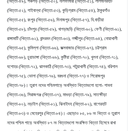
(খিত্তা-৪৯), পঞ্চগড় (খিত্তা-৫০), নীলফামারী (খিত্তা-৫১), লালমনিরহাট
(খিত্তা-৫২), গাইবান্ধা (খিত্তা-৫৩), কুড়িগ্রাম (খিত্তা-৫৪), ঠাকুরগাঁও
(খিত্তা-৫৫), রংপুর (খিত্তা-৫৬), দিনাজপুর (খিত্তা-৫৭), বি.বাড়ীয়া
(খিত্তা-৫৮), চাঁদপুর (খিত্তা-৫৯), খাগড়াছড়ি (খিত্তা-৬০), ফেণী (খিত্তা-৬১),
রাঙ্গামাটি (খিত্তা-৬২), বান্দরবন (খিত্তা-৬৩), লক্ষ্মীপুর (খিত্তা-৬৪), নোয়াখালী
(খিত্তা-৬৫), কুমিল্লা (খিত্তা-৬৬), কক্সবাজার (খিত্তা-৬৭), চট্টগ্রাম
(খিত্তা-৬৮), চুয়াডাঙ্গা (খিত্তা-৬৯), কুষ্টিয়া (খিত্তা-৭০), খুলনা (খিত্তা-৭১),
যশোহর (খিত্তা-৭২), ঝালকাঠি (খিত্তা-৭৩), পটুয়াখালী (খিত্তা-৭৪), বরিশাল
(খিত্তা-৭৫), ভোলা (খিত্তা-৭৬), বরগুনা (খিত্তা-৭৭) ও পিরোজপুর
(খিত্তা-৭৮)। তুরাগ নদের পশ্চিমপাড়ে অবস্থিত খিত্তাগুলো হলো- পাবনা
(খিত্তা-৩৬), সিরাজগঞ্জ (খিত্তা-৩৭), মাগুড়া (খিত্তা-৭৯), সাতক্ষীড়া
(খিত্তা-৮০), নড়াইল (খিত্তা-৮১), ঝিনাইদহ (খিত্তা-৮২), বাগেরহাট
(খিত্তা-৮৩) ও মেহেরপুর (খিত্তা-৮৪)। এছাড়াও ৮৫, ৮৬ নং খিত্তা ও তুরাাগ
নদের পশ্চিম পাড়ে অবস্থিত ৮৭ নং খিত্তাগুলো সংরক্ষিত খিত্তা হিসেবে রাখা