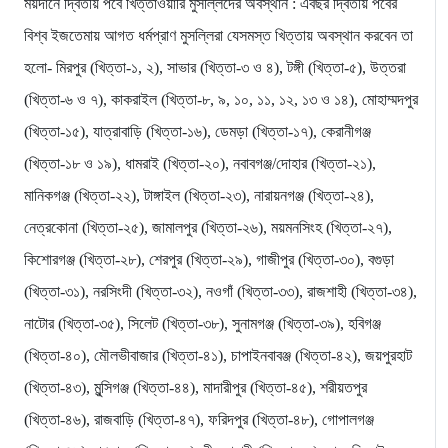
ময়দানে দ্বিতীয় পর্বে খিত্তাওয়ারি মুসল্লিদের অবস্থান : এবছর দ্বিতীয় পর্বের
বিশ্ব ইজতেমায় আগত ধর্মপ্রাণ মুসল্লিরা যেসমস্ত খিত্তায় অবস্থান করবেন তা
হলো- মিরপুর (খিত্তা-১, ২), সাভার (খিত্তা-৩ ও ৪), টঙ্গী (খিত্তা-৫), উত্তরা
(খিত্তা-৬ ও ৭), কাকরাইল (খিত্তা-৮, ৯, ১০, ১১, ১২, ১৩ ও ১৪), মোহাম্মদপুর
(খিত্তা-১৫), যাত্রাবাড়ি (খিত্তা-১৬), ডেমড়া (খিত্তা-১৭), কেরানীগঞ্জ
(খিত্তা-১৮ ও ১৯), ধামরাই (খিত্তা-২০), নবাবগঞ্জ/দোহার (খিত্তা-২১),
মানিকগঞ্জ (খিত্তা-২২), টাঙ্গাইল (খিত্তা-২৩), নারায়নগঞ্জ (খিত্তা-২৪),
নেত্রকোনা (খিত্তা-২৫), জামালপুর (খিত্তা-২৬), ময়মনসিংহ (খিত্তা-২৭),
কিশোরগঞ্জ (খিত্তা-২৮), শেরপুর (খিত্তা-২৯), গাজীপুর (খিত্তা-৩০), বগুড়া
(খিত্তা-৩১), নরসিংদী (খিত্তা-৩২), নওগাঁ (খিত্তা-৩৩), রাজশাহী (খিত্তা-৩৪),
নাটোর (খিত্তা-৩৫), সিলেট (খিত্তা-৩৮), সুনামগঞ্জ (খিত্তা-৩৯), হবিগঞ্জ
(খিত্তা-৪০), মৌলভীবাজার (খিত্তা-৪১), চাপাইনবাবঞ্জ (খিত্তা-৪২), জয়পুরহাট
(খিত্তা-৪৩), মুন্সিগঞ্জ (খিত্তা-৪৪), মাদারীপুর (খিত্তা-৪৫), শরীয়তপুর
(খিত্তা-৪৬), রাজবাড়ি (খিত্তা-৪৭), ফরিদপুর (খিত্তা-৪৮), গোপালগঞ্জ