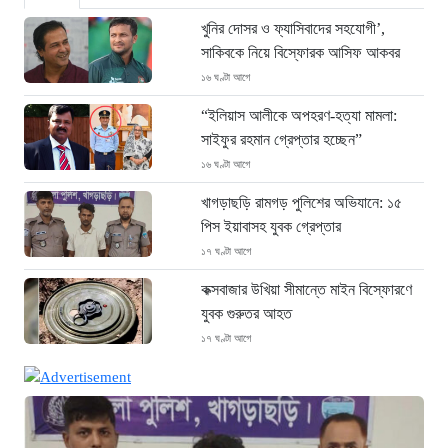
খুনির দোসর ও ফ্যাসিবাদের সহযোগী’,
সাকিবকে নিয়ে বিস্ফোরক আসিফ আকবর
১৬ ঘণ্টা আগে
“ইলিয়াস আলীকে অপহরণ-হত্যা মামলা:
সাইফুর রহমান গ্রেপ্তার হচ্ছেন”
১৬ ঘণ্টা আগে
খাগড়াছড়ি রামগড় পুলিশের অভিযানে: ১৫
পিস ইয়াবাসহ যুবক গ্রেপ্তার
১৭ ঘণ্টা আগে
কক্সবাজার উখিয়া সীমান্তে মাইন বিস্ফোরণে
যুবক গুরুতর আহত
১৭ ঘণ্টা আগে
জোরারগঞ্জ থানা পুলিশের বিশেষ অভিযান
কক্সবাজারের পুরনো মাদক কারবারি গ্রেফতার
১৭ ঘণ্টা আগে