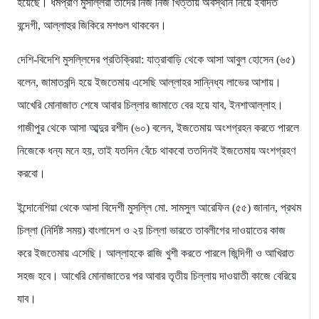
হয়েছে। ধর্মপ্রাণ মুসল্লিরা তাদের নিজ নিজ খিত্তায় অবস্থান নিয়ে ইবাদত
বন্দেগী, আল্লাহুর জিকিরে মশগুল থাকবেন।
দেশি-বিদেশি মুসল্লিদের প্রতিক্রিয়া: যাত্রাবাড়ি থেকে আসা আবুল হোসেন (৬৫)
বলেন, জামাতবন্দি হয়ে ইজতেমায় এসেছি আল্লাহর সান্নিধ্য লাভের আশায়।
আখেরি মোনাজাত শেষে আবার চিল্লার জামাতে বের হয়ে যাব, ইনশাআল্লাহ।
গাজীপুর থেকে আসা আব্দুর রশীদ (৬০) বলেন, ইজতেমায় অংশগ্রহন করতে পারলে
নিজেকে ধন্য মনে হয়, তাই যতদিন বেঁচে থাকবো ততদিনই ইজতেমায় অংশগ্রহণ
করবো।
ইন্দোনেশিয়া থেকে আসা বিদেশী মুসল্লি মো. সামসুল আরেফিন (৫৫) জানান, প্রথম
চিল্লা (নির্দিষ্ট সময়) বাংলাদেশ ও ২য় চিল্লা ভারতে তাবলীগের দাওয়াতের কাজ
করে ইজতেমায় এসেছি। আল্লাহকে রাজি খুশী করতে পারলে জিন্দিগী ও আখিরাত
সহজ হবে। আখেরি মোনাজাতের পর আবার তৃতীয় চিল্লায় দাওয়াতী কাজে বেরিয়ে
যাব।