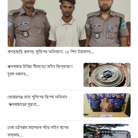
ঢাকা চট্টগ্রাম মহাসড়ক স্টার লাইন বাসের
ধাক্কায় অটোরিকশা চালক নিহত
১৭ ঘণ্টা আগে
হামে আরও ৬ শিশুর মৃত্যু, নতুন করে
আক্রান্ত ৮৫ জন
২০ ঘণ্টা আগে
খাগড়াছড়ি রামগড় পুলিশের অভিযানে: ১৫ পিস ইয়াবাসহ...
মরণফাঁদ সুনামগঞ্জ সড়ক: মাঝরাস্তায় খুঁটি,
দেড় বছরে শতাধিক দুর্ঘটনা
কক্সবাজার উখিয়া সীমান্তে মাইন বিস্ফোরণে
যুবক গুরুতর...
২০ ঘণ্টা আগে
‘সচিবালয় অভিমুখে ১১ দলীয় ঐক্যের
পদযাত্রায় পুলিশের বাধা’
জোরারগঞ্জ থানা পুলিশের বিশেষ অভিযান
২১ ঘণ্টা আগে
কক্সবাজারের পুরনো...
নদীদূষণ রোধে কঠোর প্রধানমন্ত্রী: সমন্বিত
উদ্যোগের তাগিদ
ঢাকা চট্টগ্রাম মহাসড়ক স্টার লাইন বাসের
২১ ঘণ্টা আগে
ধাক্কায়...