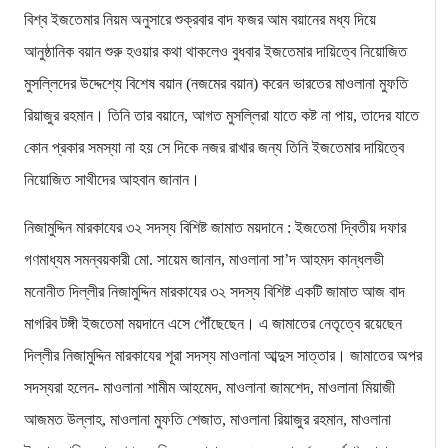
বিশ্ব ইজতেমার নিয়ম অনুসারে শুক্রবার বাদ ফজর আম বয়ানের মধ্য দিয়ে
আনুষ্ঠানিক বয়ান শুরু হওয়ার কথা থাকলেও বুধবার ইজতেমার দায়িত্বে নিয়োজিত
মুসল্লিদের উদ্দেশ্যে বিশেষ বয়ান (নজমের বয়ান) করেন ভারতের মাওলানা মুফতি
রিয়াজুর রহমান। তিনি তার বয়ানে, আগত মুসল্লিরা যাতে কষ্ট না পায়, তাদের যাতে
কোন প্রকার সমস্যা না হয় সে দিকে নজর রাখার জন্য তিনি ইজতেমার দায়িত্বে
নিয়োজিত সাথীদের আহবান জানান।
নিজামুদ্দিন মারকাযের ৩২ সদস্য বিশিষ্ট জামাত ময়দানে : ইজতেমা দ্বিতীয় দফার
গণমাধ্যম সমন্বয়কারী মো. সায়েম জানান, মাওলানা সা’দ আহমদ কান্ধলভী
মনোনীত দিল্লীর নিজামুদ্দিন মারকাযের ৩২ সদস্য বিশিষ্ট একটি জামাত আজ বাদ
মাগরিব টঙ্গী ইজতেমা ময়দানে এসে পৌঁছেছেন। এ জামাতের নেতৃত্বে রয়েছেন
দিল্লীর নিজামুদ্দিন মারকাযের শূরা সদস্য মাওলানা আব্দুস সাত্তার। জামাতের অপর
সদস্যরা হলেন- মাওলানা শামীম আহমেদ, মাওলানা জামশেদ, মাওলানা মিয়াজী
আজমত উল্লাহ, মাওলানা মুফতি শেজাত, মাওলানা রিয়াজুর রহমান, মাওলানা