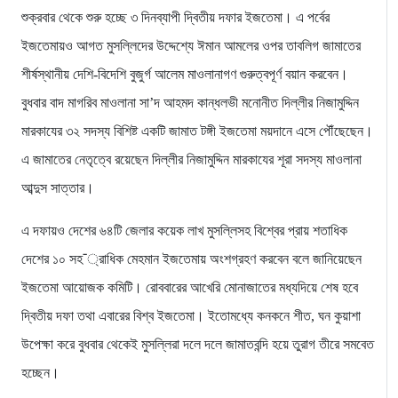
শুক্রবার থেকে শুরু হচ্ছে ৩ দিনব্যাপী দ্বিতীয় দফার ইজতেমা। এ পর্বের
ইজতেমায়ও আগত মুসল্লিদের উদ্দেশ্যে ঈমান আমলের ওপর তাবলিগ জামাতের
শীর্ষস্থানীয় দেশি-বিদেশি বুজুর্গ আলেম মাওলানাগণ গুরুত্বপূর্ণ বয়ান করবেন।
বুধবার বাদ মাগরিব মাওলানা সা’দ আহমদ কান্ধলভী মনোনীত দিল্লীর নিজামুদ্দিন
মারকাযের ৩২ সদস্য বিশিষ্ট একটি জামাত টঙ্গী ইজতেমা ময়দানে এসে পৌঁছেছেন।
এ জামাতের নেতৃত্বে রয়েছেন দিল্লীর নিজামুদ্দিন মারকাযের শূরা সদস্য মাওলানা
আব্দুস সাত্তার।
এ দফায়ও দেশের ৬৪টি জেলার কয়েক লাখ মুসল্লিসহ বিশ্বের প্রায় শতাধিক
দেশের ১০ সহ¯্রাধিক মেহমান ইজতেমায় অংশগ্রহণ করবেন বলে জানিয়েছেন
ইজতেমা আয়োজক কমিটি। রোববারের আখেরি মোনাজাতের মধ্যদিয়ে শেষ হবে
দ্বিতীয় দফা তথা এবারের বিশ্ব ইজতেমা। ইতোমধ্যে কনকনে শীত, ঘন কুয়াশা
উপেক্ষা করে বুধবার থেকেই মুসল্লিরা দলে দলে জামাতবন্দি হয়ে তুরাগ তীরে সমবেত
হচ্ছেন।