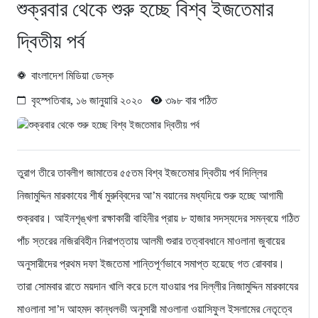
শুক্রবার থেকে শুরু হচ্ছে বিশ্ব ইজতেমার
দ্বিতীয় পর্ব
বাংলাদেশ মিডিয়া ডেস্ক
বৃহস্পতিবার, ১৬ জানুয়ারি ২০২০
৩৯৮ বার পঠিত
তুরাগ তীরে তাবলীগ জামাতের ৫৫তম বিশ্ব ইজতেমার দ্বিতীয় পর্ব দিল্লির
নিজামুদ্দিন মারকাযের শীর্ষ মুরুব্বিদের আ’ম বয়ানের মধ্যদিয়ে শুরু হচ্ছে আগামী
শুক্রবার। আইনশৃঙ্খলা রক্ষাকারী বাহিনীর প্রায় ৮ হাজার সদস্যদের সমন্বয়ে গঠিত
পাঁচ স্তরের নজিরবিহীন নিরাপত্তায় আলমী শুরার তত্বাবধানে মাওলানা জুবায়ের
অনুসারীদের প্রথম দফা ইজতেমা শান্তিপূর্ণভাবে সমাপ্ত হয়েছে গত রোববার।
তারা সোমবার রাতে ময়দান খালি করে চলে যাওয়ার পর দিল্লীর নিজামুদ্দিন মারকাযের
মাওলানা সা’দ আহমদ কান্ধলভী অনুসারী মাওলানা ওয়াসিফুল ইসলামের নেতৃত্বে