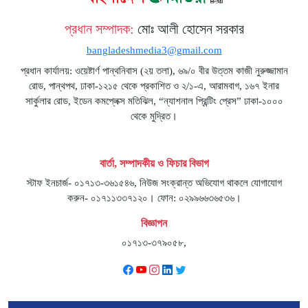
প্রধান সম্পাদক:
মোঃ আলী হোসেন সরকার
bangladeshmedia3@gmail.com
প্রধান কার্যালয়: ওয়েষ্টার্ণ পান্থনিবাস (২য় তলা), ৬৯/০ বীর উত্তম কাজী নুরুজ্জামান
রোড, পান্থপথ, ঢাকা-১২১৫ থেকে প্রকাশিত ও ২/১-এ, আরামবাগ, ১৬৭ ইনার
সার্কুলার রোড, ইডেন কমপ্লেক্স মতিঝিল, “ন্যাশনাল প্রিন্টিং প্রেস” ঢাকা-১০০০
থেকে মুদ্রিত।
বার্তা, সম্পাদকীয় ও ফিচার বিভাগ
স্টাফ ইনচার্জ- ০১৭১৩-৩৬১৫৪৬, নিউজ সংক্রান্ত অভিযোগ থাকলে যোগাযোগ
করুন- ০১৭১১৩৩৭১২০। ফোন: ০২৯৯৬৬৩৬৫৩৬।
বিজ্ঞাপন
০১৭১৩-৩৭৯০৫৮,