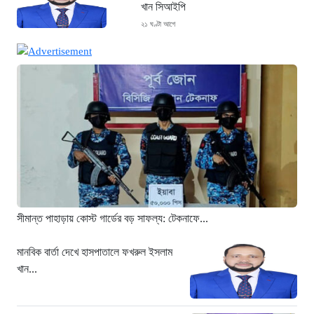
খান সিআইপি
২১ ঘণ্টা আগে
ছাগলনাইয়ায় চিহ্নিত ডাকাত ‘গুন্ডা রনি’
গ্রেপ্তার
২১ ঘণ্টা আগে
দৈনিক ৫শ টাকা মজুরীর দাবীতে বড়লেখায় চা
শ্রমিকদের গণবিক্ষোভ
২১ ঘণ্টা আগে
গ্রিসের উপকূলে ১৬৮ অভিবাসী উদ্ধার:
ভেতরে ৭২ বাংলাদেশি
২২ ঘণ্টা আগে
সীমান্ত পাহাড়ায় কোস্ট গার্ডের বড় সাফল্য: টেকনাফে...
“১/১১-তে তারেক রহমানকে আয়নাঘরে বন্দি
রাখা হয়: চিফ প্রসিকিউটর”
মানবিক বার্তা দেখে হাসপাতালে ফখরুল ইসলাম
খান...
২২ ঘণ্টা আগে
ডিজিএফআইয়ের ‘আয়নাঘর’ পরিদর্শনে
আন্তর্জাতিক অপরাধ ট্রাইব্যুনালের বিচারক