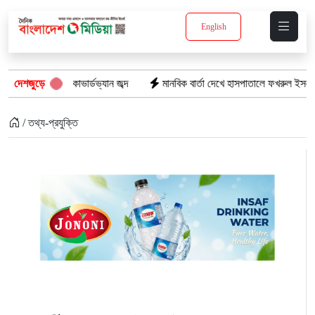
English
সহ দুই কাভার্ডভ্যান জব্দ
দেশজুড়ে
মানবিক বার্তা দেখে হাসপাতালে ফখরুল ইসলাম খান সিআ
/ তথ্য-প্রযুক্তি