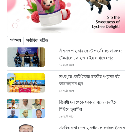
সর্বশেষ
সর্বাধিক পঠিত
সীমান্ত পাহাড়ায় কোস্ট গার্ডের বড় সাফল্য:
টেকনাফে ৮০ হাজার ইয়াবা বাজেয়াপ্ত
১৬ ঘণ্টা আগে
মাধবপুরে কোটি টাকার ভারতীয় পণ্যসহ দুই
কাভার্ডভ্যান জব্দ
১৬ ঘণ্টা আগে
বিরোধী দল থেকে সরকার: পদের লড়াইয়ে
পিছিয়ে ত্যাগীরা
১৮ ঘণ্টা আগে
মানবিক বার্তা দেখে হাসপাতালে ফখরুল ইসলাম