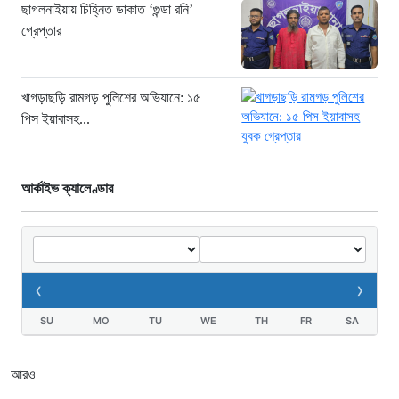
ছাগলনাইয়ায় চিহ্নিত ডাকাত ‘গুন্ডা রনি’
দল
গ্রেপ্তার
২৩ ঘণ্টা আগে
জুলাই জাদুঘরে দলীয় ইতিহাসের ঠাঁই হবে না:
নাহিদ ইসলাম
খাগড়াছড়ি রামগড় পুলিশের অভিযানে: ১৫
পিস ইয়াবাসহ...
২৩ ঘণ্টা আগে
আর্কাইভ ক্যালেণ্ডার
‹
›
SU
MO
TU
WE
TH
FR
SA
আরও