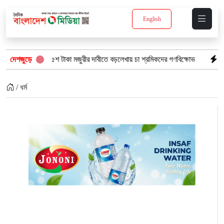
English
দৈনিক ৫শ টাকা মজুরীর দাবীতে বড়লেখায় চা শ্রমিকদের গণবিক্ষোভ
দেশজুড়ে
“১/১১-তে তারেক
/ ধর্ম