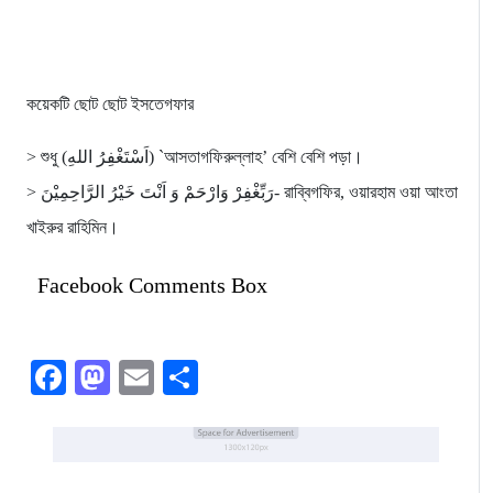
কয়েকটি ছোট ছোট ইসতেগফার
> শুধু (اَسْتَغْفِرُ اللهِ) `আসতাগফিরুল্লাহ’ বেশি বেশি পড়া।
> رَبِّغْفِرْ وَارْحَمْ وَ اَنْتَ خَيْرُ الرَّاحِمِيْنَ- রাব্বিগফির, ওয়ারহাম ওয়া আংতা
খাইরুর রাহিমিন।
Facebook Comments Box
Facebook
Mastodon
Email
Share