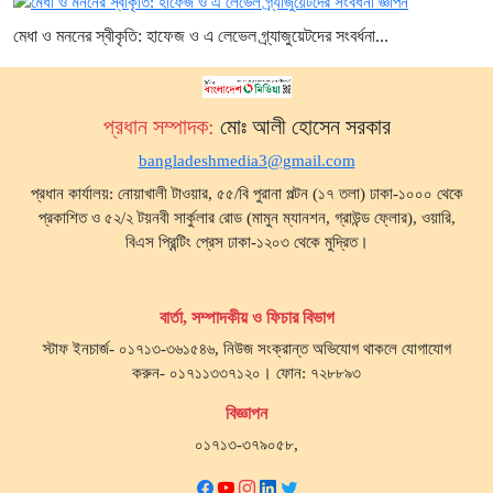
মেধা ও মননের স্বীকৃতি: হাফেজ ও এ লেভেল গ্র্যাজুয়েটদের সংবর্ধনা...
প্রধান সম্পাদক:
মোঃ আলী হোসেন সরকার
bangladeshmedia3@gmail.com
প্রধান কার্যালয়: নোয়াখালী টাওয়ার, ৫৫/বি পুরানা পল্টন (১৭ তলা) ঢাকা-১০০০ থেকে
প্রকাশিত ও ৫২/২ টয়নবী সার্কুলার রোড (মামুন ম্যানশন, গ্রাউন্ড ফ্লোর), ওয়ারি,
বিএস প্রিন্টিং প্রেস ঢাকা-১২০৩ থেকে মুদ্রিত।
বার্তা, সম্পাদকীয় ও ফিচার বিভাগ
স্টাফ ইনচার্জ- ০১৭১৩-৩৬১৫৪৬, নিউজ সংক্রান্ত অভিযোগ থাকলে যোগাযোগ
করুন- ০১৭১১৩৩৭১২০। ফোন: ৭২৮৮৯৩
বিজ্ঞাপন
০১৭১৩-৩৭৯০৫৮,