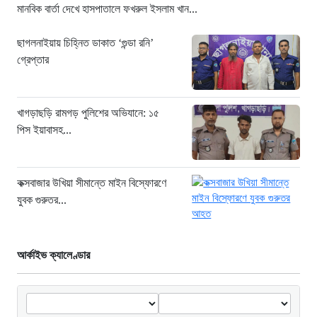
২১ ঘণ্টা আগে
মানবিক বার্তা দেখে হাসপাতালে ফখরুল ইসলাম খান...
ছাগলনাইয়ায় চিহ্নিত ডাকাত ‘গুন্ডা রনি’
গ্রেপ্তার
খাগড়াছড়ি রামগড় পুলিশের অভিযানে: ১৫
পিস ইয়াবাসহ...
কক্সবাজার উখিয়া সীমান্তে মাইন বিস্ফোরণে
যুবক গুরুতর...
আর্কাইভ ক্যালেণ্ডার