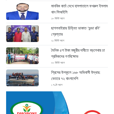
মানবিক বার্তা দেখে হাসপাতালে ফখরুল ইসলাম
খান সিআইপি
১৮ মিনিট আগে
ছাগলনাইয়ায় চিহ্নিত ডাকাত ‘গুন্ডা রনি’
গ্রেপ্তার
২১ মিনিট আগে
দৈনিক ৫শ টাকা মজুরীর দাবীতে বড়লেখায় চা
শ্রমিকদের গণবিক্ষোভ
৩০ মিনিট আগে
গ্রিসের উপকূলে ১৬৮ অভিবাসী উদ্ধার:
ভেতরে ৭২ বাংলাদেশি
১ ঘণ্টা আগে
“১/১১-তে তারেক রহমানকে আয়নাঘরে বন্দি
রাখা হয়: চিফ প্রসিকিউটর”
২ ঘণ্টা আগে