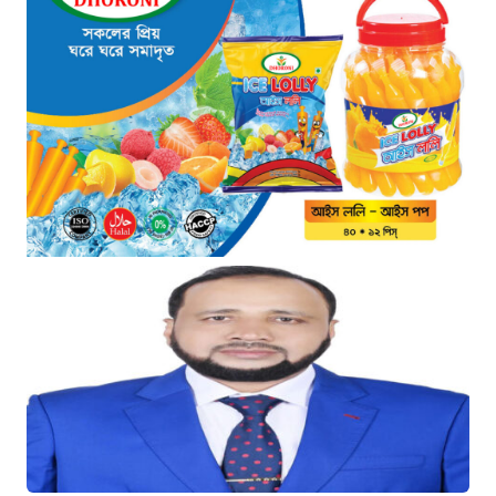
ডিজিএফআইয়ের ‘আয়নাঘর’ পরিদর্শনে
আন্তর্জাতিক অপরাধ ট্রাইব্যুনালের বিচারক
দল
২ ঘণ্টা আগে
জুলাই জাদুঘরে দলীয় ইতিহাসের ঠাঁই হবে না:
নাহিদ ইসলাম
২ ঘণ্টা আগে
ড্যাবের বর্ণাঢ্য চিকিৎসক সমাবেশে প্রধান
অতিথি হিসেবে যোগ দিলেন প্রধানমন্ত্রী
তারেক রহমান
৩ ঘণ্টা আগে
ঢাকা-ময়মনসিংহ রেলপথে বগি লাইনচ্যুত:
ট্রেন চলাচল স্বাভাবিক
২১ ঘণ্টা আগে
“হাম উপসর্গে আরও তিনজনের মৃত্যু, নতুন
আক্রান্ত ১২১৮”