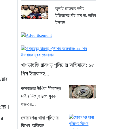
জুলাই জাদুঘরে দলীয়
ইতিহাসের ঠাঁই হবে না: নাহিদ
ইসলাম
১ ঘণ্টা আগে
ড্যাবের বর্ণাঢ্য চিকিৎসক
সমাবেশে প্রধান অতিথি
হিসেবে যোগ দিলেন
খাগড়াছড়ি রামগড় পুলিশের অভিযানে: ১৫
প্রধানমন্ত্রী তারেক রহমান
পিস ইয়াবাসহ...
২ ঘণ্টা আগে
ওয়ার
কক্সবাজার উখিয়া সীমান্তে
ঢাকা-ময়মনসিংহ রেলপথে
মাইন বিস্ফোরণে যুবক
বগি লাইনচ্যুত: ট্রেন চলাচল
স্বাভাবিক
গুরুতর...
া দেয়।
২০ ঘণ্টা আগে
ার
জোরারগঞ্জ থানা পুলিশের
“হাম উপসর্গে আরও
বিশেষ অভিযান