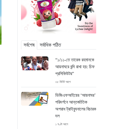
সর্বশেষ
সর্বাধিক পঠিত
“১/১১-তে তারেক রহমানকে
আয়নাঘরে বন্দি রাখা হয়: চিফ
প্রসিকিউটর”
৩৫ মিনিট আগে
ডিজিএফআইয়ের ‘আয়নাঘর’
পরিদর্শনে আন্তর্জাতিক
অপরাধ ট্রাইব্যুনালের বিচারক
দল
১ ঘণ্টা আগে