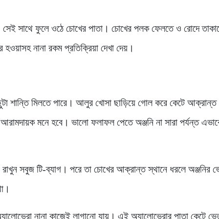
যায়। সেই সাথে ফুলে ওঠে চোখের পাতা। চোখের পলক ফেলতে ও রোদে তাক
র হওয়াসহ নানা রকম প্রতিক্রিয়া দেখা দেয়।
িছুটা শান্তি মিলতে পারে। আলুর খোসা ছাড়িয়ে গোল করে কেটে আক্রান্ত
আরামদায়ক মনে হবে। ভালো ফলাফল পেতে অঞ্জনি না সারা পর্যন্ত এভা
য়ে রাখুন সবুজ টি-ব্যাগ। পরে তা চোখের আক্রান্ত স্থানে ধরলে অঞ্জনির 
থা।
দ অ্যালোভেরা নানা কাজেই লাগানো যায়। এই অ্যালোভেরার পাতা কেটে ভে