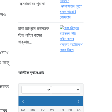
তিনজনের মৃত্যু, নতুন
কক্সবাজারের পুরনো...
আক্রান্ত ১২১৮”
াতেও
২০ ঘণ্টা আগে
“গণভোটের রায় সরকার হরণ
ঢাকা চট্টগ্রাম মহাসড়ক
করেছে? যা বললেন নাহিদ
স্টার লাইন বাসের
ইসলাম”।
ধাক্কায়...
২০ ঘণ্টা আগে
 চোখে
শেখ হাসিনা গণতন্ত্রের নাম
বে আলু
করে প্রতিষ্ঠানগুলো ধ্বংস
করেছেন: মির্জা ফখরুল
আর্কাইভ ক্যালেণ্ডার
২২ ঘণ্টা আগে
ভেতরের
থাইল্যান্ডে ভয়াবহ বন্দুক
হামলা: দাদা-দাদিসহ স্কুলে
‹
›
আরও ৭ জনকে হত্যা
২২ ঘণ্টা আগে
তরের
SU
MO
TU
WE
TH
FR
SA