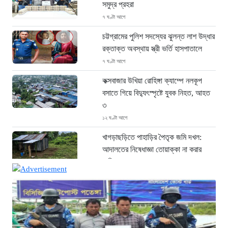
সমুদ্র প্রহরা
৭ ঘণ্টা আগে
চট্টগ্রামের পুলিশ সদস্যের ঝুলন্ত লাশ উদ্ধার
রক্তাক্ত অবস্থায় স্ত্রী ভর্তি হাসপাতালে
৭ ঘণ্টা আগে
কক্সবাজার উখিয়া রোহিঙ্গা ক্যাম্পে নলকূপ
বসাতে গিয়ে বিদ্যুৎস্পৃষ্টে যুবক নিহত, আহত
৩
১২ ঘণ্টা আগে
খাগড়াছড়িতে পাহাড়ির পৈতৃক জমি দখল:
আদালতের নিষেধাজ্ঞা তোয়াক্কা না করার
অভিযোগ
১২ ঘণ্টা আগে
‘ফল প্রকাশের আগেই ঝরল এসএসসি
পরীক্ষার্থীর প্রাণ: সড়ক দুর্ঘটনায় মর্মান্তিক
মৃত্যু’