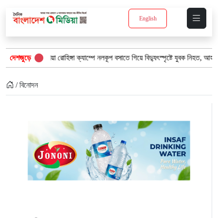
English
ার উখিয়া রোহিঙ্গা ক্যাম্পে নলকূপ বসাতে গিয়ে বিদ্যুৎস্পৃষ্টে যুবক নিহত, আহত ৩
দেশজুড়ে
খা
/ বিনোদন