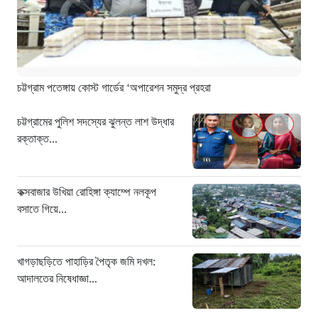
১৩ ঘণ্টা আগে
চীনে শক্তিশালী টাইফুনের আঘাত: ঘর
হারিয়েছেন ১০ লাখ বাসিন্দা
১৩ ঘণ্টা আগে
চট্টগ্রাম পতেঙ্গায় কোস্ট গার্ডের ‘অপারেশন সমুদ্র প্রহরা
এক যুগ পর আত্মসমর্পণ: মৃত্যুদণ্ডের বিরুদ্ধে
আপিল করলেন আবুল কালাম আযাদ
চট্টগ্রামের পুলিশ সদস্যের ঝুলন্ত লাশ উদ্ধার
১৩ ঘণ্টা আগে
রক্তাক্ত...
প্রধানমন্ত্রী তারেক রহমানের সঙ্গে ভারতীয়
হাইকমিশনারের সৌজন্য সাক্ষাৎ
১৩ ঘণ্টা আগে
কক্সবাজার উখিয়া রোহিঙ্গা ক্যাম্পে নলকূপ
বসাতে গিয়ে...
শিক্ষায় নারীদের জয়গান: পাসের হারে অনন্য
মেয়েরা
১৩ ঘণ্টা আগে
খাগড়াছড়িতে পাহাড়ির পৈতৃক জমি দখল:
সৌদি আরবে কারখানায় আগুন: ১৬ বাংলাদেশী
আদালতের নিষেধাজ্ঞা...
শ্রমিকের মৃত্যু
১৩ ঘণ্টা আগে