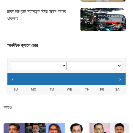
ধাক্কায় অটোরিকশা চালক নিহত
ঢাকা চট্টগ্রাম মহাসড়ক স্টার লাইন বাসের
২১ ঘণ্টা আগে
ধাক্কায়...
আর্কাইভ ক্যালেণ্ডার
‹
›
SU
MO
TU
WE
TH
FR
SA
আরও