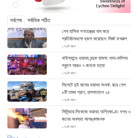
সর্বশেষ
সর্বাধিক পঠিত
শেখ হাসিনা গণতন্ত্রের নাম করে
প্রতিষ্ঠানগুলো ধ্বংস করেছেন: মির্জা ফখরুল
১ ঘণ্টা আগে
থাইল্যান্ডে ভয়াবহ বন্দুক হামলা: দাদা-দাদিসহ
স্কুলে আরও ৭ জনকে হত্যা
১ ঘণ্টা আগে
সিলেটে দুই বাসের ভয়াবহ সংঘর্ষ: ঝরে গেল
৮টি তাজা প্রাণ, হাসপাতালে ২৫
১ ঘণ্টা আগে
সিলিন্ডার লিকেজে ভয়াবহ অগ্নিকাণ্ড: দগ্ধ ৩
জনের অবস্থা আশঙ্কাজনক
১ ঘণ্টা আগে