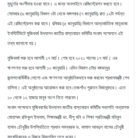
মুহূর্তের অংশীদার হওয়া যাবে। এ জন্য অনলাইনে রেজিস্ট্রেশন করতে হবে।
সোমবার (৬ জানুয়ারি) বিকাল ৩টা থেকে মঙ্গলবার (৭ জানুয়ারি) রাত ১২টা পর্যন্ত
এই রেজিস্ট্রেশন করা যাবে। রবিবার (৫ জানুয়ারি) বিকালে আন্তর্জাতিক মাতৃভাষা
ইনস্টিটিউটে মুজিববর্ষ উদযাপন জাতীয় বাস্তবায়ন কমিটির সংবাদ সম্মেলনে এই
তথ্য জানানো হয়।
মুজিববর্ষ শুরু হবে আগামী ১৭ মার্চ। শেষ হবে ২০২১ সালের ১৭ মার্চ। এর
ক্ষণগণনা শুরু হবে আগামী ১০ জানুয়ারি। এদিন বিকাল ৫টায় বঙ্গবন্ধুর
জন্মশতবার্ষিকীর লোগো এবং ক্ষণগণনা আনুষ্ঠানিকভাবে শুরু করবেন প্রধানমন্ত্রী শেখ
হাসিনা। এই অনুষ্ঠানের আয়োজন করা হবে তেজগাঁও পুরাতন বিমানবন্দরে। এতে
১০ থেকে ১২ হাজার মানুষ অংশ নিতে পারবেন।
সংবাদ সম্মেলনে মুজিববর্ষের উদযাপন জাতীয় বাস্তবায়ন কমিটির সভাপতি অধ্যাপক
মোহাম্মদ রফিকুল ইসলাম, শিক্ষামন্ত্রী ডা. দীপু মনি ও শিক্ষা প্রতিমন্ত্রী মহিবুল
হাসান চৌধুরীর উপস্থিতিতে প্রধান সমন্বয়ক ড. কামাল আবদুল নাসের চৌধুরী
সাংবাদিকদের এ বিষয়ে বিস্তারিত তুলে ধরেন।