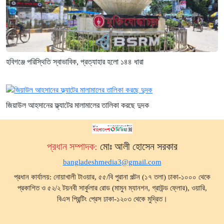
হবিগঞ্জে পরিস্থিতি স্বাভাবিক, প্রত্যাহার হলো ১৪৪ ধারা
জিয়াউল আহসানের ফ্ল্যাটের মালামালের তালিকা করছে দুদক
প্রধান সম্পাদক:
মোঃ আলী হোসেন সরকার
bangladeshmedia3@gmail.com
প্রধান কার্যালয়: নোয়াখালী টাওয়ার, ৫৫/বি পুরানা পল্টন (১৭ তলা) ঢাকা-১০০০ থেকে
প্রকাশিত ও ৫২/২ টয়নবী সার্কুলার রোড (মামুন ম্যানশন, গ্রাউন্ড ফ্লোর), ওয়ারি,
বিএস প্রিন্টিং প্রেস ঢাকা-১২০৩ থেকে মুদ্রিত।