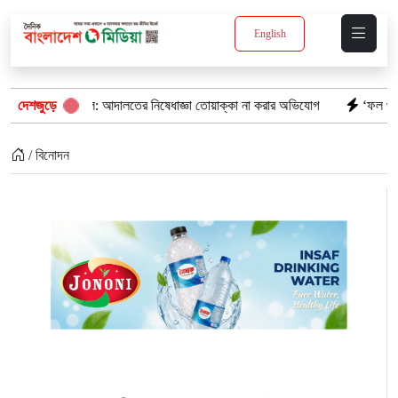
English
 দখল: আদালতের নিষেধাজ্ঞা তোয়াক্কা না করার অভিযোগ
দেশজুড়ে
‘ফল প্রকাশের আগেই ঝরল 
/ বিনোদন