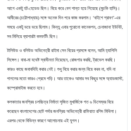
আগে একটু হট-হেডেড ছিল। বিয়ে করে বেশ শান্ত হয়ে গিয়েছে (মুচকি হাসি)।
আবীরের (চট্টোপাধ্যায়) সঙ্গে অনেক দিন পরে কাজ করলাম। ‘বাইশে শ্রাবণ’-এর
সময়ে একটু ভয়ে ভয়ে ছিলাম। কিন্তু এবার পুরোনো কানেকশন, চেনাজানা ইউনিট,
সব মিলিয়ে ব্যাপারটা কমফর্টিং ছিল।
টালিউড ও বলিউড অভিনেত্রী রাইমা সেন বিয়ের প্রসঙ্গে বলেন, আমি হ্যাপিলি
সিঙ্গেল। বাবা-মা যথেষ্ট স্বাধীনতা দিয়েছেন, রোজগার করছি, ট্রাভেল করছি।
কারও কাছে জবাবদিহি করার নেই। শুধু বিয়ে করার জন্য বিয়ে করব না, যদি না
পাগলের মতো কারও প্রেমে পড়ি। আর তাকেও আমার সব কিছুর সঙ্গে অ্যাডজাস্ট,
কম্প্রোমাইজ করতে হবে।
কলকাতার জনপ্রিয় চলচ্চিত্র নির্মাতা সৃজিত মুখার্জিকে গত ৬ ডিসেম্বর বিয়ে
করেছেন বাংলাদেশের ছোট পর্দার জনপ্রিয় অভিনেত্রী রাফিয়াত রশিদ মিথিলা।
এরপর থেকে বিভিন্ন কারণে আলোচনায় এই যুগল।