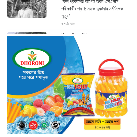
‘ফল প্রকাশের আগেই ঝরল এসএসসি
পরীক্ষার্থীর প্রাণ: সড়ক দুর্ঘটনায় মর্মান্তিক
মৃত্যু’
৪ ঘণ্টা আগে
চীনে শক্তিশালী টাইফুনের আঘাত: ঘর
হারিয়েছেন ১০ লাখ বাসিন্দা
৫ ঘণ্টা আগে
এক যুগ পর আত্মসমর্পণ: মৃত্যুদণ্ডের বিরুদ্ধে
আপিল করলেন আবুল কালাম আযাদ
৫ ঘণ্টা আগে
প্রধানমন্ত্রী তারেক রহমানের সঙ্গে ভারতীয়
হাইকমিশনারের সৌজন্য সাক্ষাৎ
৫ ঘণ্টা আগে
শিক্ষায় নারীদের জয়গান: পাসের হারে অনন্য
মেয়েরা
৫ ঘণ্টা আগে