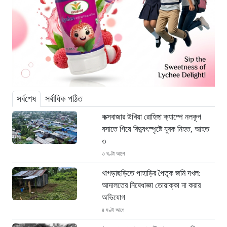
সর্বশেষ
সর্বাধিক পঠিত
কক্সবাজার উখিয়া রোহিঙ্গা ক্যাম্পে নলকূপ
বসাতে গিয়ে বিদ্যুৎস্পৃষ্টে যুবক নিহত, আহত
৩
৩ ঘণ্টা আগে
খাগড়াছড়িতে পাহাড়ির পৈতৃক জমি দখল:
আদালতের নিষেধাজ্ঞা তোয়াক্কা না করার
অভিযোগ
৪ ঘণ্টা আগে