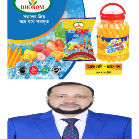
ডিজিএফআইয়ের ‘আয়নাঘর’ পরিদর্শনে
আন্তর্জাতিক অপরাধ ট্রাইব্যুনালের
বিচারক দল
৩ ঘণ্টা আগে
জুলাই জাদুঘরে দলীয় ইতিহাসের ঠাঁই
হবে না: নাহিদ ইসলাম
৩ ঘণ্টা আগে
ড্যাবের বর্ণাঢ্য চিকিৎসক সমাবেশে
প্রধান অতিথি হিসেবে যোগ দিলেন
প্রধানমন্ত্রী তারেক রহমান
৪ ঘণ্টা আগে
ঢাকা-ময়মনসিংহ রেলপথে বগি
লাইনচ্যুত: ট্রেন চলাচল স্বাভাবিক
২২ ঘণ্টা আগে
“হাম উপসর্গে আরও তিনজনের মৃত্যু,