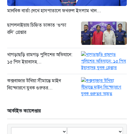
নতুন আক্রান্ত ১২১৮”
২২ ঘণ্টা আগে
মানবিক বার্তা দেখে হাসপাতালে ফখরুল ইসলাম খান...
ছাগলনাইয়ায় চিহ্নিত ডাকাত ‘গুন্ডা
রনি’ গ্রেপ্তার
খাগড়াছড়ি রামগড় পুলিশের অভিযানে:
১৫ পিস ইয়াবাসহ...
কক্সবাজার উখিয়া সীমান্তে মাইন
বিস্ফোরণে যুবক গুরুতর...
আর্কাইভ ক্যালেণ্ডার