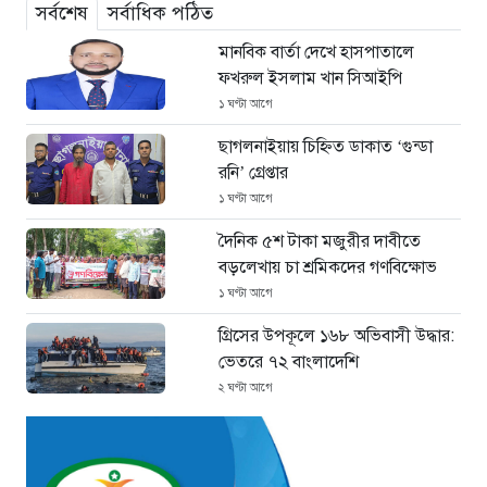
সর্বশেষ
সর্বাধিক পঠিত
মানবিক বার্তা দেখে হাসপাতালে
ফখরুল ইসলাম খান সিআইপি
১ ঘণ্টা আগে
ছাগলনাইয়ায় চিহ্নিত ডাকাত ‘গুন্ডা
রনি’ গ্রেপ্তার
১ ঘণ্টা আগে
দৈনিক ৫শ টাকা মজুরীর দাবীতে
বড়লেখায় চা শ্রমিকদের গণবিক্ষোভ
১ ঘণ্টা আগে
গ্রিসের উপকূলে ১৬৮ অভিবাসী উদ্ধার:
ভেতরে ৭২ বাংলাদেশি
২ ঘণ্টা আগে
“১/১১-তে তারেক রহমানকে আয়নাঘরে
বন্দি রাখা হয়: চিফ প্রসিকিউটর”
৩ ঘণ্টা আগে