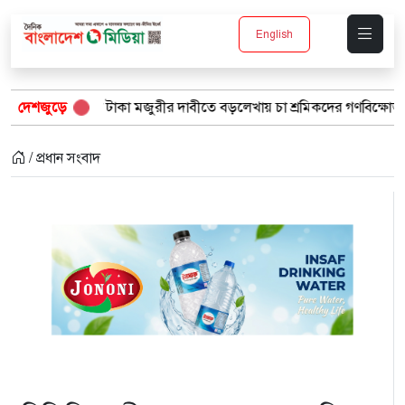
English
৫শ টাকা মজুরীর দাবীতে বড়লেখায় চা শ্রমিকদের গণবিক্ষোভ
দেশজুড়ে
“১/১১-ত
/ প্রধান সংবাদ