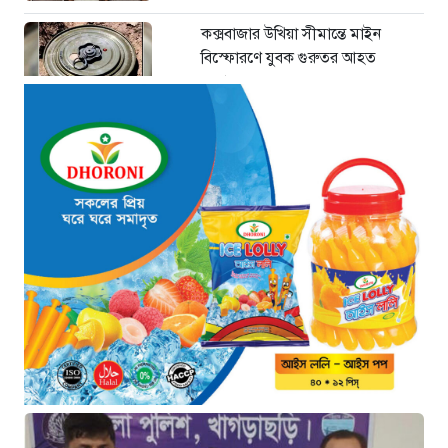
কক্সবাজার উখিয়া সীমান্তে মাইন
বিস্ফোরণে যুবক গুরুতর আহত
২০ ঘণ্টা আগে
জোরারগঞ্জ থানা পুলিশের বিশেষ
অভিযান কক্সবাজারের পুরনো মাদক
কারবারি গ্রেফতার
২০ ঘণ্টা আগে
ঢাকা চট্টগ্রাম মহাসড়ক স্টার লাইন
বাসের ধাক্কায় অটোরিকশা চালক নিহত
২০ ঘণ্টা আগে
হামে আরও ৬ শিশুর মৃত্যু, নতুন করে
আক্রান্ত ৮৫ জন
২৩ ঘণ্টা আগে
মরণফাঁদ সুনামগঞ্জ সড়ক: মাঝরাস্তায়
খুঁটি, দেড় বছরে শতাধিক দুর্ঘটনা