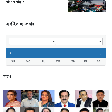
বাসের ধাক্কায়...
আর্কাইভ ক্যালেণ্ডার
‹
›
SU
MO
TU
WE
TH
FR
SA
আরও