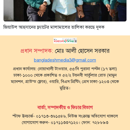
জিয়াউল আহসানের ফ্ল্যাটের মালামালের তালিকা করছে দুদক
প্রধান সম্পাদক:
মোঃ আলী হোসেন সরকার
bangladeshmedia3@gmail.com
প্রধান কার্যালয়: নোয়াখালী টাওয়ার, ৫৫/বি পুরানা পল্টন (১৭ তলা)
ঢাকা-১০০০ থেকে প্রকাশিত ও ৫২/২ টয়নবী সার্কুলার রোড (মামুন
ম্যানশন, গ্রাউন্ড ফ্লোর), ওয়ারি, বিএস প্রিন্টিং প্রেস ঢাকা-১২০৩ থেকে
মুদ্রিত।
বার্তা, সম্পাদকীয় ও ফিচার বিভাগ
স্টাফ ইনচার্জ- ০১৭১৩-৩৬১৫৪৬, নিউজ সংক্রান্ত অভিযোগ থাকলে
যোগাযোগ করুন- ০১৭১১৩৩৭১২০। ফোন: ৭২৮৮৯৩