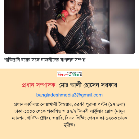
পাকিস্তানি বরের সঙ্গে নাজনীনের বাগদান সম্পন্ন
প্রধান সম্পাদক:
মোঃ আলী হোসেন সরকার
bangladeshmedia3@gmail.com
প্রধান কার্যালয়: নোয়াখালী টাওয়ার, ৫৫/বি পুরানা পল্টন (১৭ তলা)
ঢাকা-১০০০ থেকে প্রকাশিত ও ৫২/২ টয়নবী সার্কুলার রোড (মামুন
ম্যানশন, গ্রাউন্ড ফ্লোর), ওয়ারি, বিএস প্রিন্টিং প্রেস ঢাকা-১২০৩ থেকে
মুদ্রিত।