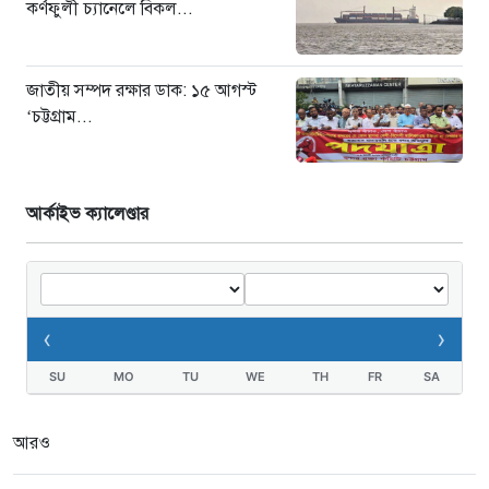
কর্ণফুলী চ্যানেলে বিকল...
জাতীয় সম্পদ রক্ষার ডাক: ১৫ আগস্ট
‘চট্টগ্রাম...
আর্কাইভ ক্যালেণ্ডার
‹
›
SU
MO
TU
WE
TH
FR
SA
আরও