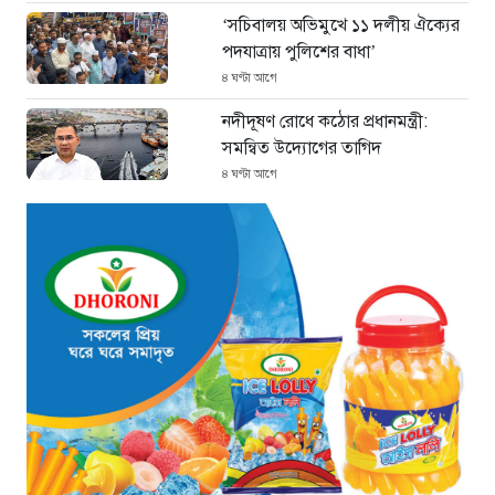
‘সচিবালয় অভিমুখে ১১ দলীয় ঐক্যের
পদযাত্রায় পুলিশের বাধা’
৪ ঘণ্টা আগে
নদীদূষণ রোধে কঠোর প্রধানমন্ত্রী:
সমন্বিত উদ্যোগের তাগিদ
৪ ঘণ্টা আগে
দেশ ছাড়ার পর হাসিনা পরিবারের
সদস্যরা এখন কোথায়?
৫ ঘণ্টা আগে
ইরান সংকটে ইতিবাচক মোড়:
বিশ্ববাজারে কমল জ্বালানি তেলের দাম
১ দিন আগে
নারায়ণগঞ্জ তোলারাম কলেজে
ছাত্রদল-শিবির সংঘর্ষ, ক্যাম্পাসে
উত্তেজনা
১ দিন আগে