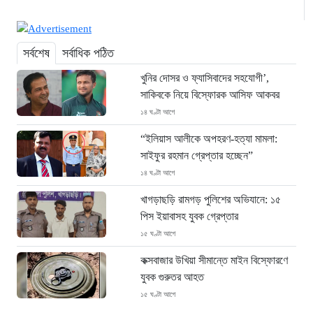
সর্বশেষ
সর্বাধিক পঠিত
খুনির দোসর ও ফ্যাসিবাদের সহযোগী’,
সাকিবকে নিয়ে বিস্ফোরক আসিফ আকবর
১৪ ঘণ্টা আগে
“ইলিয়াস আলীকে অপহরণ-হত্যা মামলা:
সাইফুর রহমান গ্রেপ্তার হচ্ছেন”
১৪ ঘণ্টা আগে
খাগড়াছড়ি রামগড় পুলিশের অভিযানে: ১৫
পিস ইয়াবাসহ যুবক গ্রেপ্তার
১৫ ঘণ্টা আগে
কক্সবাজার উখিয়া সীমান্তে মাইন বিস্ফোরণে
যুবক গুরুতর আহত
১৫ ঘণ্টা আগে