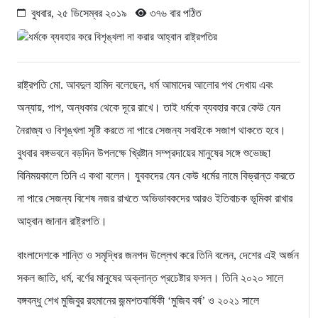
বুধবার, ২৫ ডিসেম্বর ২০১৯
৩৭৬ বার পঠিত
রাষ্ট্রপতি মো. আবদুল হামিদ বলেছেন, ধর্ম আমাদের আলোর পথ দেখায় এবং
অন্যায়, পাপ, অন্ধকার থেকে দূরে রাখে। তাই ধর্মকে ব্যবহার করে কেউ যেন
নৈরাজ্য ও বিশৃঙ্খলা সৃষ্টি করতে না পারে সেজন্য সবাইকে সজাগ থাকতে হবে।
বুধবার বঙ্গভবনে বড়দিন উপলক্ষে খ্রিষ্টান সম্প্রদায়ের মানুষের সঙ্গে শুভেচ্ছা
বিনিময়কালে তিনি এ কথা বলেন। যুবকদের যেন কেউ ধর্মের নামে বিভ্রান্ত করতে
না পারে সেজন্য বিশেষ নজর রাখতে অভিভাবকদের আরও ইতিবাচক ভূমিকা রাখার
আহ্বান জানান রাষ্ট্রপতি।
বাংলাদেশকে শান্তি ও সমৃদ্ধির জনপদ উল্লেখ করে তিনি বলেন, দেশের এই অর্জন
সকল জাতি, ধর্ম, বর্ণের মানুষের অক্লান্ত প্রচেষ্টার ফসল। তিনি ২০২০ সালে
বঙ্গবন্ধু শেখ মুজিবুর রহমানের জন্মশতবার্ষিকী ‘মুজিব বর্ষ’ ও ২০২১ সালে