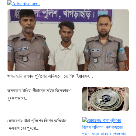
জোরারগঞ্জ থানা পুলিশের বিশেষ অভিযান
কক্সবাজারের পুরনো মাদক কারবারি গ্রেফতার
১৫ ঘণ্টা আগে
ঢাকা চট্টগ্রাম মহাসড়ক স্টার লাইন বাসের
ধাক্কায় অটোরিকশা চালক নিহত
১৫ ঘণ্টা আগে
হামে আরও ৬ শিশুর মৃত্যু, নতুন করে
আক্রান্ত ৮৫ জন
১৮ ঘণ্টা আগে
খাগড়াছড়ি রামগড় পুলিশের অভিযানে: ১৫ পিস ইয়াবাসহ...
মরণফাঁদ সুনামগঞ্জ সড়ক: মাঝরাস্তায় খুঁটি,
দেড় বছরে শতাধিক দুর্ঘটনা
কক্সবাজার উখিয়া সীমান্তে মাইন বিস্ফোরণে
যুবক গুরুতর...
১৯ ঘণ্টা আগে
‘সচিবালয় অভিমুখে ১১ দলীয় ঐক্যের
পদযাত্রায় পুলিশের বাধা’
জোরারগঞ্জ থানা পুলিশের বিশেষ অভিযান
১৯ ঘণ্টা আগে
কক্সবাজারের পুরনো...
নদীদূষণ রোধে কঠোর প্রধানমন্ত্রী: সমন্বিত