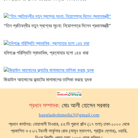
“তিন প্রতিবন্ধীর নতুন স্বপ্নের সূচনা: নিয়োগপত্র দিলেন প্রধানমন্ত্রী”
হবিগঞ্জে পরিস্থিতি স্বাভাবিক, প্রত্যাহার হলো ১৪৪ ধারা
জিয়াউল আহসানের ফ্ল্যাটের মালামালের তালিকা করছে দুদক
প্রধান সম্পাদক:
মোঃ আলী হোসেন সরকার
bangladeshmedia3@gmail.com
প্রধান কার্যালয়: নোয়াখালী টাওয়ার, ৫৫/বি পুরানা পল্টন (১৭ তলা) ঢাকা-১০০০ থেকে
প্রকাশিত ও ৫২/২ টয়নবী সার্কুলার রোড (মামুন ম্যানশন, গ্রাউন্ড ফ্লোর), ওয়ারি,
বিএস প্রিন্টিং প্রেস ঢাকা-১২০৩ থেকে মুদ্রিত।