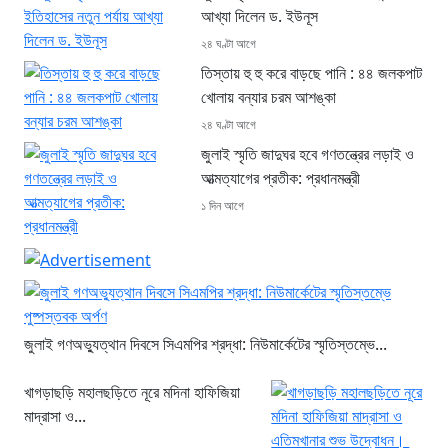
আখ্যা দিলেন ড. ইউনূস
২৪ ঘণ্টা আগে
তিস্তায় হু হু করে বাড়ছে পানি : ৪৪ জলকপাট
খোলায় বন্যার চরম আশঙ্কা
২৪ ঘণ্টা আগে
জুলাই স্মৃতি জাদুঘর হবে গণতন্ত্রের লড়াই ও
আত্মত্যাগের প্রতীক: প্রধানমন্ত্রী
১ দিন আগে
জুলাই গণঅভ্যুত্থান দিবসে সিএমপির শ্রদ্ধা: নিউমার্কেটের স্মৃতিস্তম্ভে...
খাগড়াছড়ি মহালছড়িতে নূরে মদিনা হাফিজিয়া
মাদ্রাসা ও...