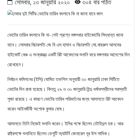
সোমবার, ১৩ জানুয়ারি ২০২০
৩০৪ বার পঠিত
ভোটের তারিখ বদলাবে কি না- সেই প্রশ্নে মঙ্গলবার হাইকোর্টের সিদ্ধান্ত জানা
যাবে। সোমবার বিচারপতি জে বি এম হাসান ও বিচারপতি মো.খায়রুল আলমের
হাইকোর্ট বেঞ্চ এ সংক্রান্ত্র একটি রিট আবেদনের শুনানি করে মঙ্গলবার আদেশের দিন
রেখেছেন।
নির্বাচন কমিশনের (ইসি) ঘোষিত তফশিল অনুযায়ী ৩০ জানুয়ারি ঢাকা সিটিতে
ভোটের দিন রাখা হয়েছে। কিন্তু ২৯ ও ৩০ জানুয়ারি হিন্দু ধর্মাবলম্বীদের সরস্বতী
পূজা রয়েছে। এ কারণে ভোটের তারিখ পরিবর্তনের জন্য আদালতে রিট আবেদন
করেন আইনজীবী অশোক কুমার ঘোষ।
আদালতে তিনি নিজেই শুনানি করেন। ইসির পক্ষে ছিলেন তৌহিদুল হক। আর
রাষ্ট্রপক্ষে শুনানিতে ছিলেন ডেপুটি অ্যাটর্নি জেনারেল নূর উস সাদিক।