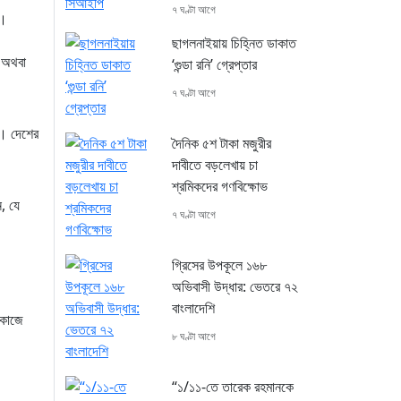
৭ ঘণ্টা আগে
া।
ছাগলনাইয়ায় চিহ্নিত ডাকাত
ন অথবা
‘গুন্ডা রনি’ গ্রেপ্তার
৭ ঘণ্টা আগে
ত। দেশের
দৈনিক ৫শ টাকা মজুরীর
দাবীতে বড়লেখায় চা
শ্রমিকদের গণবিক্ষোভ
, যে
৭ ঘণ্টা আগে
গ্রিসের উপকূলে ১৬৮
অভিবাসী উদ্ধার: ভেতরে ৭২
বাংলাদেশি
 কাজে
৮ ঘণ্টা আগে
“১/১১-তে তারেক রহমানকে