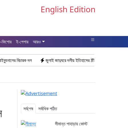
English Edition
ু-কিশোর
ই-পেপার
আরও
বিচারক দল
জুলাই জাদুঘরে দলীয় ইতিহাসের ঠাঁই হবে না: নাহিদ ইসলাম
ড্যা
স
সর্বশেষ
সর্বাধিক পঠিত
সীমান্ত পাহাড়ায় কোস্ট