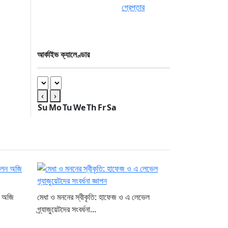
আর্কাইভ ক্যালেণ্ডার
‹
›
Su
Mo
Tu
We
Th
Fr
Sa
ন অজি
মেধা ও মননের স্বীকৃতি: হাফেজ ও এ লেভেল
গ্র্যাজুয়েটদের সংবর্ধনা...