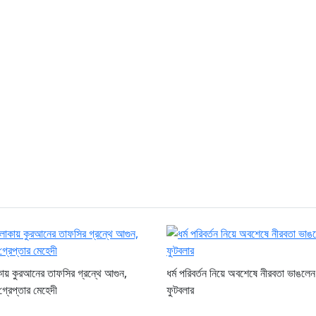
কায় কুরআনের তাফসির গ্রন্থে আগুন,
ধর্ম পরিবর্তন নিয়ে অবশেষে নীরবতা ভাঙলে
গ্রেপ্তার মেহেদী
ফুটবলার