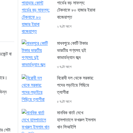
গার্ডের বড় সাফল্য:
টেকনাফে ৮০ হাজার ইয়াবা
বাজেয়াপ্ত
২ ঘণ্টা আগে
মাধবপুরে কোটি টাকার
ভারতীয় পণ্যসহ দুই
জেন্ট বা
কাভার্ডভ্যান জব্দ
৩ ঘণ্টা আগে
পারে।
বিরোধী দল থেকে সরকার:
পদের লড়াইয়ে পিছিয়ে
ভিন্ন
ত্যাগীরা
৫ ঘণ্টা আগে
মানবিক বার্তা দেখে
হাসপাতালে ফখরুল ইসলাম
খান সিআইপি
আর সেটা