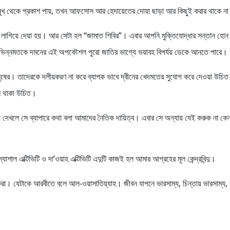
ের মুখ থেকে প্রকাশ পায়, তখন আফসোস আর হেদায়েতের দোয়া ছাড়া আর কিছুই করার থাকে ন
াগ লাগিয়ে দেয়া হয়। আর সেটা হল “জামাত শিবির”। এবার আপনি মুক্তিযোদ্ধার সন্তান হো
র। ভিন্নমতকে দমনের এই অপকৌশল পুরো জাতির ভাগ্যে ভয়াবহ বিপর্যয় ডেকে আনতে পারে।
ষের। তাদেরকে দলীয়করণ না করে ব্যাপক ভাবে দ্বীনের খেদমতের সুযোগ করে দেওয়া উচি
েশ থাকা উচিত।
েখলে সে ব্যাপারে কথা বলা আমাদের নৈতিক দায়িত্ব। এবার সে অন্যায় যেই করুক না কেন
াল এক্টিভিটি ও দা’ওয়াহ এক্টিভিটি এদুটি কাজই হল আমার আগ্রহের মূল কেন্দ্রবিন্দু।
 করা। যেটাকে আরবীতে বলে আল-ওয়াসাতিয়্যাহ। জীবন যাপনে ভারসাম্য, চিন্তায় ভারসাম্য,