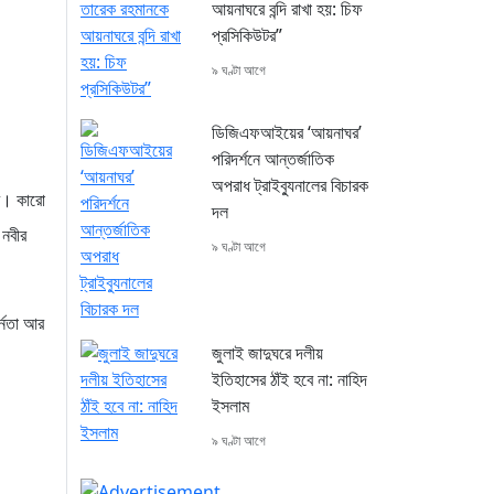
আয়নাঘরে বন্দি রাখা হয়: চিফ
প্রসিকিউটর”
৯ ঘণ্টা আগে
ডিজিএফআইয়ের ‘আয়নাঘর’
পরিদর্শনে আন্তর্জাতিক
অপরাধ ট্রাইব্যুনালের বিচারক
রি। কারো
দল
 নবীর
৯ ঘণ্টা আগে
র্নতা আর
জুলাই জাদুঘরে দলীয়
ইতিহাসের ঠাঁই হবে না: নাহিদ
ইসলাম
৯ ঘণ্টা আগে