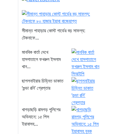
সীমান্ত পাহাড়ায় কোস্ট গার্ডের বড় সাফল্য:
টেকনাফে...
মানবিক বার্তা দেখে
হাসপাতালে ফখরুল ইসলাম
খান...
ছাগলনাইয়ায় চিহ্নিত ডাকাত
‘গুন্ডা রনি’ গ্রেপ্তার
খাগড়াছড়ি রামগড় পুলিশের
অভিযানে: ১৫ পিস
ইয়াবাসহ...