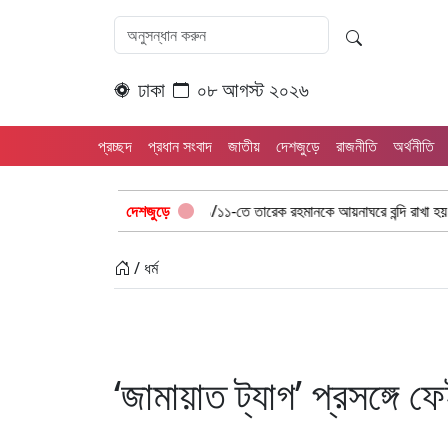
ঢাকা
০৮ আগস্ট ২০২৬
প্রচ্ছদ
প্রধান সংবাদ
জাতীয়
দেশজুড়ে
রাজনীতি
অর্থনীতি
মিকদের গণবিক্ষোভ
দেশজুড়ে
“১/১১-তে তারেক রহমানকে আয়নাঘরে বন্দি রাখা হয়: চিফ প্রসি
/ ধর্ম
‘জামায়াত ট্যাগ’ প্রসঙ্গে