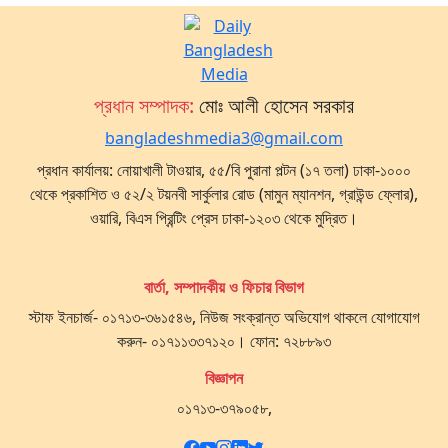
প্রধান সম্পাদক:
মোঃ আলী হোসেন সরকার
bangladeshmedia3@gmail.com
প্রধান কার্যালয়: নোয়াখালী টাওয়ার, ৫৫/বি পুরানা পল্টন (১৭ তলা) ঢাকা-১০০০
থেকে প্রকাশিত ও ৫২/২ টয়নবী সার্কুলার রোড (মামুন ম্যানশন, গ্রাউন্ড ফ্লোর),
ওয়ারি, বিএস প্রিন্টিং প্রেস ঢাকা-১২০৩ থেকে মুদ্রিত।
বার্তা, সম্পাদকীয় ও ফিচার বিভাগ
স্টাফ ইনচার্জ- ০১৭১৩-৩৬১৫৪৬, নিউজ সংক্রান্ত অভিযোগ থাকলে যোগাযোগ
করুন- ০১৭১১৩৩৭১২০। ফোন: ৭২৮৮৯৩
বিজ্ঞাপন
০১৭১৩-৩৭৯০৫৮,