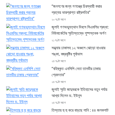
“জনগণের জন্য গণতন্ত্র চিরস্থায়ী করার
প্রত্যয় ভারপ্রাপ্ত রাষ্ট্রপতির”
২০ ঘণ্টা আগে
জুলাই গণঅভ্যুত্থান দিবসে সিএমপির শ্রদ্ধা:
নিউমার্কেটের স্মৃতিস্তম্ভে পুষ্পস্তবক অর্পণ
২১ ঘণ্টা আগে
সন্ধ্যায় ঢাকাসহ ১২ অঞ্চলে ঝোড়ো হাওয়ার
শঙ্কা, বজ্রবৃষ্টির পূর্বাভাস
২৪ ঘণ্টা আগে
“বহিষ্কৃত এনসিপি নেতা তানভীর ঢাকায়
গ্রেফতার”
২৪ ঘণ্টা আগে
জুলাই স্মৃতি জাদুঘরকে ইতিহাসের নতুন পর্যায়
আখ্যা দিলেন ড. ইউনূস
২৪ ঘণ্টা আগে
তিস্তায় হু হু করে বাড়ছে পানি : ৪৪ জলকপাট