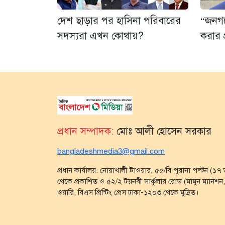
দেশ ছাড়ার পর হাসিনা পরিবারের
“জনগণে
সদস্যরা এখন কোথায়?
করার প্
প্রধান সম্পাদক:
মোঃ আলী হোসেন সরকার
bangladeshmedia3@gmail.com
প্রধান কার্যালয়: নোয়াখালী টাওয়ার, ৫৫/বি পুরানা পল্টন (১
থেকে প্রকাশিত ও ৫২/২ টয়নবী সার্কুলার রোড (মামুন ম্যানশন, গ
ওয়ারি, বিএস প্রিন্টিং প্রেস ঢাকা-১২০৩ থেকে মুদ্রিত।