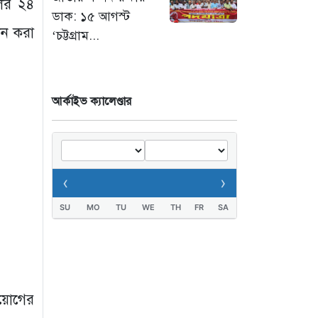
লের ২৪
ডাক: ১৫ আগস্ট
তিস্তায় হু হু করে বাড়ছে
দন করা
‘চট্টগ্রাম...
পানি : ৪৪ জলকপাট
খোলায় বন্যার চরম
আশঙ্কা
আর্কাইভ ক্যালেণ্ডার
১ দিন আগে
‹
›
SU
MO
TU
WE
TH
FR
SA
িয়োগের