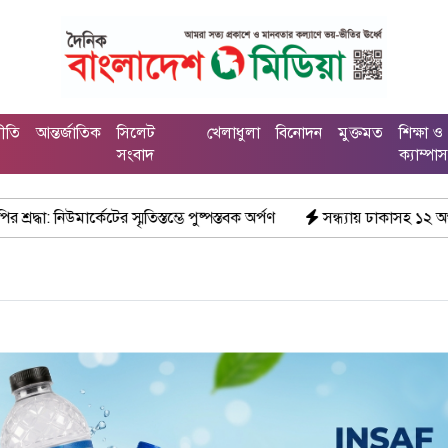
নীতি
আন্তর্জাতিক
সিলেট
খেলাধুলা
বিনোদন
মুক্তমত
শিক্ষা ও
সংবাদ
ক্যাম্পা
স্তম্ভে পুষ্পস্তবক অর্পণ
সন্ধ্যায় ঢাকাসহ ১২ অঞ্চলে ঝোড়ো হাওয়ার শঙ্কা, বজ