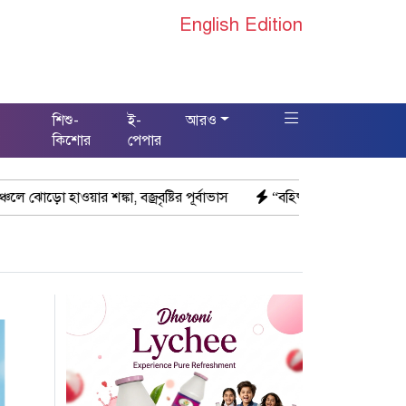
English Edition
শিশু-
ই-
আরও
স
কিশোর
পেপার
্রবৃষ্টির পূর্বাভাস
“বহিষ্কৃত এনসিপি নেতা তানভীর ঢাকায় গ্রেফতার”