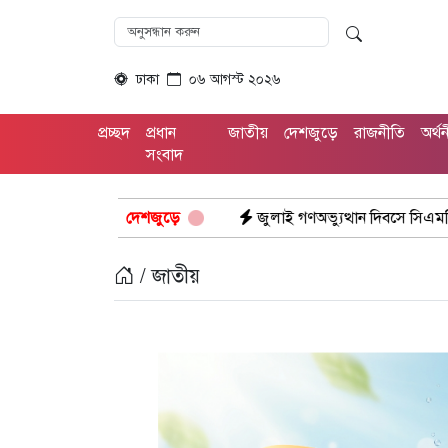
ঢাকা
০৬ আগস্ট ২০২৬
প্রচ্ছদ
প্রধান
জাতীয়
দেশজুড়ে
রাজনীতি
অর্থ
সংবাদ
্বস্তিদায়ক”
জুলাই গণঅভ্যুত্থান দিবসে সিএমপির শ্রদ্ধা: নিউমার্কেটের স্মৃতি
দেশজুড়ে
/ জাতীয়