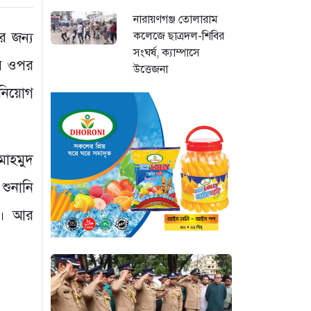
নারায়ণগঞ্জ তোলারাম
কলেজে ছাত্রদল-শিবির
র জন্য
সংঘর্ষ, ক্যাম্পাসে
ের ওপর
উত্তেজনা
২৩ ঘণ্টা আগে
 নিয়োগ
“বায়ুদূষণে শীর্ষে
কিনশাসা, ঢাকার বাতাস
এখন স্বস্তিদায়ক”
মাহমুদ
২৩ ঘণ্টা আগে
শুনানি
“জনগণের জন্য গণতন্ত্র
ন। আর
চিরস্থায়ী করার প্রত্যয়
ভারপ্রাপ্ত রাষ্ট্রপতির”
২৩ ঘণ্টা আগে
জুলাই গণঅভ্যুত্থান
দিবসে সিএমপির শ্রদ্ধা: