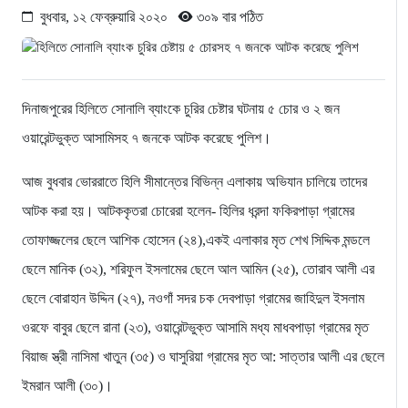
বুধবার, ১২ ফেব্রুয়ারি ২০২০
৩০৯ বার পঠিত
দিনাজপুরের হিলিতে সোনালি ব্যাংকে চুরির চেষ্টার ঘটনায় ৫ চোর ও ২ জন
ওয়ারেন্টভুক্ত আসামিসহ ৭ জনকে আটক করেছে পুলিশ।
আজ বুধবার ভোররাতে হিলি সীমান্তের বিভিন্ন এলাকায় অভিযান চালিয়ে তাদের
আটক করা হয়। আটককৃতরা চোরেরা হলেন- হিলির ধরন্দা ফকিরপাড়া গ্রামের
তোফাজ্জলের ছেলে আশিক হোসেন (২৪),একই এলাকার মৃত শেখ সিদ্দিক মন্ডলে
ছেলে মানিক (৩২), শরিফুল ইসলামের ছেলে আল আমিন (২৫), তোরাব আলী এর
ছেলে বোরাহান উদ্দিন (২৭), নওগাঁ সদর চক দেবপাড়া গ্রামের জাহিদুল ইসলাম
ওরফে বাবুর ছেলে রানা (২৩), ওয়ারেন্টভুক্ত আসামি মধ্য মাধবপাড়া গ্রামের মৃত
বিয়াজ স্ত্রী নাসিমা খাতুন (৩৫) ও ঘাসুরিয়া গ্রামের মৃত আ: সাত্তার আলী এর ছেলে
ইমরান আলী (৩০)।