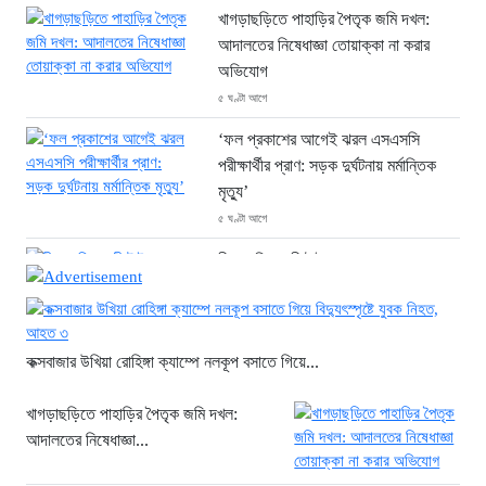
খাগড়াছড়িতে পাহাড়ির পৈতৃক জমি দখল:
আদালতের নিষেধাজ্ঞা তোয়াক্কা না করার
অভিযোগ
৫ ঘণ্টা আগে
‘ফল প্রকাশের আগেই ঝরল এসএসসি
পরীক্ষার্থীর প্রাণ: সড়ক দুর্ঘটনায় মর্মান্তিক
মৃত্যু’
৫ ঘণ্টা আগে
চীনে শক্তিশালী টাইফুনের আঘাত: ঘর
হারিয়েছেন ১০ লাখ বাসিন্দা
৫ ঘণ্টা আগে
এক যুগ পর আত্মসমর্পণ: মৃত্যুদণ্ডের বিরুদ্ধে
কক্সবাজার উখিয়া রোহিঙ্গা ক্যাম্পে নলকূপ বসাতে গিয়ে...
আপিল করলেন আবুল কালাম আযাদ
৫ ঘণ্টা আগে
খাগড়াছড়িতে পাহাড়ির পৈতৃক জমি দখল:
আদালতের নিষেধাজ্ঞা...
প্রধানমন্ত্রী তারেক রহমানের সঙ্গে ভারতীয়
হাইকমিশনারের সৌজন্য সাক্ষাৎ