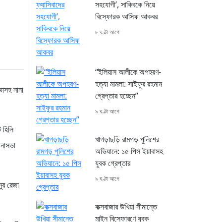
সহযোগী’, সাকিবকে নিয়ে
বিস্ফোরক আসিফ আকবর
৮ ঘণ্টা আগে
“ইলিয়াস আলীকে অপহরণ-
হত্যা মামলা: সাইফুর রহমান
সভাসহ নানা
গ্রেপ্তার হচ্ছেন”
৯ ঘণ্টা আগে
ি হিলি
খাগড়াছড়ি রামগড় পুলিশের
চনাসভা
অভিযানে: ১৫ পিস ইয়াবাসহ
যুবক গ্রেপ্তার
৯ ঘণ্টা আগে
ুর রেজা
কক্সবাজার উখিয়া সীমান্তে
মাইন বিস্ফোরণে যুবক