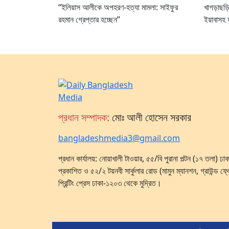
“ইলিয়াস আলীকে অপহরণ-হত্যা মামলা: সাইফুর
খাগড়াছড
রহমান গ্রেপ্তার হচ্ছেন”
ইয়াবাসহ য
প্রধান সম্পাদক:
মোঃ আলী হোসেন সরকার
bangladeshmedia3@gmail.com
প্রধান কার্যালয়: নোয়াখালী টাওয়ার, ৫৫/বি পুরানা পল্টন (১৭ তলা) 
প্রকাশিত ও ৫২/২ টয়নবী সার্কুলার রোড (মামুন ম্যানশন, গ্রাউন্ড ফ্
প্রিন্টিং প্রেস ঢাকা-১২০৩ থেকে মুদ্রিত।