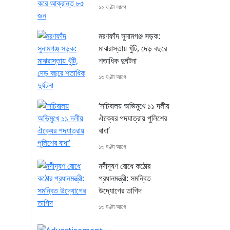
১২ ঘণ্টা আগে
মরণফাঁদ সুনামগঞ্জ সড়ক:
মাঝরাস্তায় খুঁটি, দেড় বছরে
শতাধিক দুর্ঘটনা
১৩ ঘণ্টা আগে
‘সচিবালয় অভিমুখে ১১ দলীয়
ঐক্যের পদযাত্রায় পুলিশের
বাধা’
১৩ ঘণ্টা আগে
নদীদূষণ রোধে কঠোর
প্রধানমন্ত্রী: সমন্বিত
উদ্যোগের তাগিদ
১৩ ঘণ্টা আগে