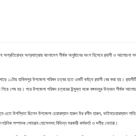
্ষ্যে অপ্রতিরোধ্য অগ্রযাত্রায় বাংলাদেশ শীর্ষক অনুষ্ঠানের অংশ হিসেবে র‌্যালী ও আলোচনা 
সাড়ে ১১টায় হাকিমপুর উপজেলা পরিষদ চত্বর হতে একটি বর্নাঢ্য র‌্যালী বের করা হয়। র‌্যালীট
 গিয়ে শেষ হয়। পরে উপজেলা পরিষদ চত্বরের উন্মুক্ত মঞ্চে বঙ্গবন্ধুর উন্নয়ন শীর্ষক আলো
ত্বে এতে উপস্থিত ছিলেন উপজেলা চেয়ারম্যান হারুন উর রশীদ হারুন, ভাইসচেয়ারম্যান শাহিন
ঠনিক সম্পাদক সোহরাব হোসেনসহ বিভিন্ন সরকারী কর্মকর্তা ও দলীয় নেতারা।