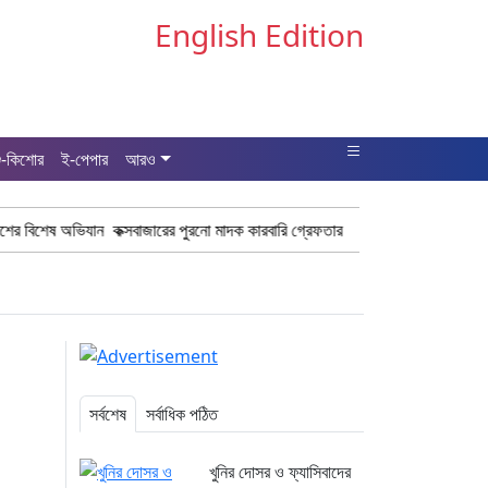
English Edition
ু-কিশোর
ই-পেপার
আরও
যান কক্সবাজারের পুরনো মাদক কারবারি গ্রেফতার
ঢাকা চট্টগ্রাম মহাসড়ক স্টার ল
সর্বশেষ
সর্বাধিক পঠিত
খুনির দোসর ও ফ্যাসিবাদের