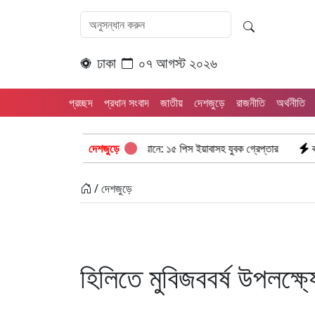
ঢাকা
০৭ আগস্ট ২০২৬
প্রচ্ছদ
প্রধান সংবাদ
জাতীয়
দেশজুড়ে
রাজনীতি
অর্থনীতি
াছড়ি রামগড় পুলিশের অভিযানে: ১৫ পিস ইয়াবাসহ যুবক গ্রেপ্তার
দেশজুড়ে
কক্সবাজার উখিয়
/ দেশজুড়ে
হিলিতে মুবিজববর্ষ উপলক্ষ্য