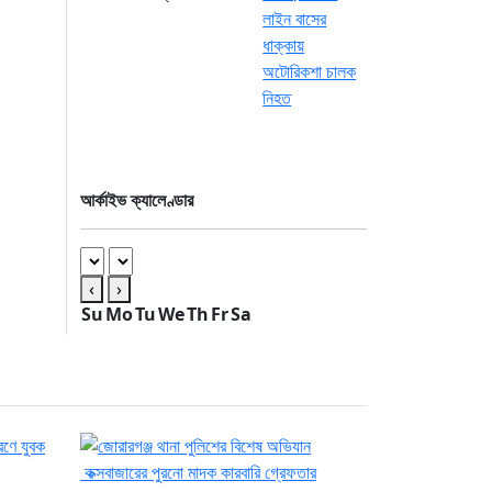
আর্কাইভ ক্যালেণ্ডার
‹
›
Su
Mo
Tu
We
Th
Fr
Sa