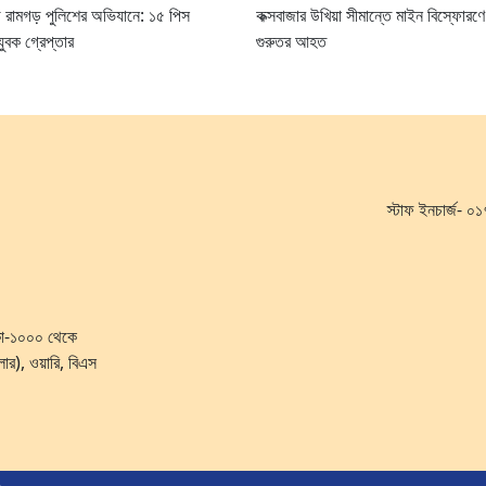
়ি রামগড় পুলিশের অভিযানে: ১৫ পিস
কক্সবাজার উখিয়া সীমান্তে মাইন বিস্ফোরণে
ুবক গ্রেপ্তার
গুরুতর আহত
স্টাফ ইনচার্জ-
ঢাকা-১০০০ থেকে
লোর), ওয়ারি, বিএস