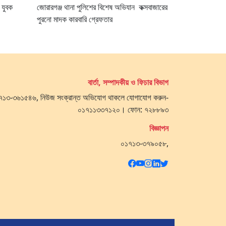
 যুবক
জোরারগঞ্জ থানা পুলিশের বিশেষ অভিযান কক্সবাজারের
পুরনো মাদক কারবারি গ্রেফতার
বার্তা, সম্পাদকীয় ও ফিচার বিভাগ
 ০১৭১৩-৩৬১৫৪৬, নিউজ সংক্রান্ত অভিযোগ থাকলে যোগাযোগ করুন-
০১৭১১৩৩৭১২০। ফোন: ৭২৮৮৯৩
বিজ্ঞাপন
০১৭১৩-৩৭৯০৫৮,