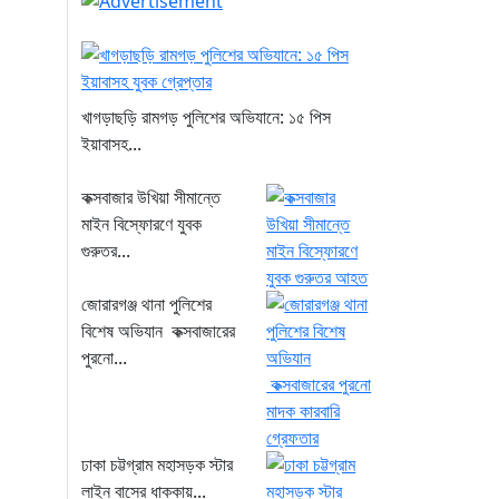
খাগড়াছড়ি রামগড় পুলিশের অভিযানে: ১৫ পিস
ইয়াবাসহ...
কক্সবাজার উখিয়া সীমান্তে
মাইন বিস্ফোরণে যুবক
গুরুতর...
জোরারগঞ্জ থানা পুলিশের
বিশেষ অভিযান কক্সবাজারের
পুরনো...
ঢাকা চট্টগ্রাম মহাসড়ক স্টার
লাইন বাসের ধাক্কায়...