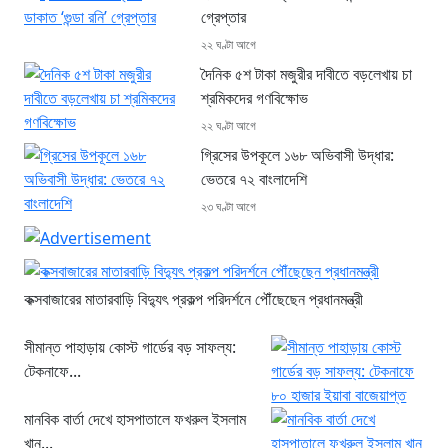
গ্রেপ্তার
২২ ঘণ্টা আগে
দৈনিক ৫শ টাকা মজুরীর দাবীতে বড়লেখায় চা
শ্রমিকদের গণবিক্ষোভ
২২ ঘণ্টা আগে
গ্রিসের উপকূলে ১৬৮ অভিবাসী উদ্ধার:
ভেতরে ৭২ বাংলাদেশি
২৩ ঘণ্টা আগে
কক্সবাজারের মাতারবাড়ি বিদ্যুৎ প্রকল্প পরিদর্শনে পৌঁছেছেন প্রধানমন্ত্রী
সীমান্ত পাহাড়ায় কোস্ট গার্ডের বড় সাফল্য:
টেকনাফে...
মানবিক বার্তা দেখে হাসপাতালে ফখরুল ইসলাম
খান...