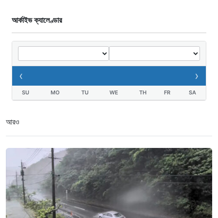
সৌদি আরবে কারখানায় আগুন: ১৬ বাংলাদেশী
শ্রমিকের মৃত্যু
আর্কাইভ ক্যালেণ্ডার
৩ ঘণ্টা আগে
মগবাজারে বেপরোয়া লরির থাবায় ঝরল দুই
মোটরসাইকেল আরোহীর প্রাণ
৩ ঘণ্টা আগে
‹
›
এসএসসি পরীক্ষার পাসের হার কমেছে ৬.২০
SU
MO
TU
WE
TH
FR
SA
শতাংশ
৩ ঘণ্টা আগে
আরও