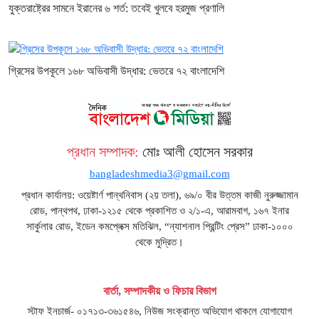
যুক্তরাষ্ট্রের সামনে ইরানের ৬ শর্ত: তবেই খুলবে হরমুজ প্রণালি
গ্রিসের উপকূলে ১৬৮ অভিবাসী উদ্ধার: ভেতরে ৭২ বাংলাদেশি
প্রধান সম্পাদক:
মোঃ আলী হোসেন সরকার
bangladeshmedia3@gmail.com
প্রধান কার্যালয়: ওয়েষ্টার্ণ পান্থনিবাস (২য় তলা), ৬৯/০ বীর উত্তম কাজী নুরুজ্জামান
রোড, পান্থপথ, ঢাকা-১২১৫ থেকে প্রকাশিত ও ২/১-এ, আরামবাগ, ১৬৭ ইনার
সার্কুলার রোড, ইডেন কমপ্লেক্স মতিঝিল, “ন্যাশনাল প্রিন্টিং প্রেস” ঢাকা-১০০০
থেকে মুদ্রিত।
বার্তা, সম্পাদকীয় ও ফিচার বিভাগ
স্টাফ ইনচার্জ- ০১৭১৩-৩৬১৫৪৬, নিউজ সংক্রান্ত অভিযোগ থাকলে যোগাযোগ