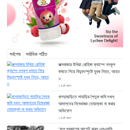
সর্বশেষ
সর্বাধিক পঠিত
কক্সবাজার উখিয়া রোহিঙ্গা ক্যাম্পে নলকূপ
বসাতে গিয়ে বিদ্যুৎস্পৃষ্টে যুবক নিহত, আহত
৩
২ ঘণ্টা আগে
খাগড়াছড়িতে পাহাড়ির পৈতৃক জমি দখল:
আদালতের নিষেধাজ্ঞা তোয়াক্কা না করার
অভিযোগ
২ ঘণ্টা আগে
‘ফল প্রকাশের আগেই ঝরল এসএসসি