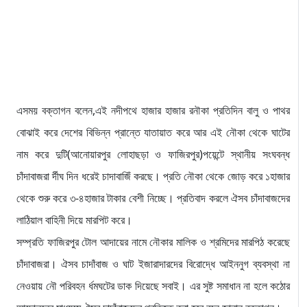
এসময় বক্তাগন বলেন,এই নদীপথে হাজার হাজার রনৗকা প্রতিদিন বালু ও পাথর
বোঝাই করে দেশের বিভিন্ন প্রান্তে যাতায়াত করে আর এই নৌকা থেকে ঘাটের
নাম করে দুটি(আনোয়ারপুর লোহাছড়া ও ফাজিরপুর)পয়েন্টে স্থানীয় সংঘবন্ধ
চাঁদাবাজরা র্দীঘ দিন ধরেই চাদাবাজিঁ করছে। প্রতি নৌকা থেকে জোড় করে ১হাজার
থেকে শুরু করে ৩-৪হাজার টাকার বেশী নিচ্ছে। প্রতিবাদ করলে ঐসব চাঁদাবাজদের
লাঠিয়াল বাহিনী দিয়ে মারপিট করে।
সম্প্রতি ফাজিরপুর টোল আদায়ের নামে নৌকার মালিক ও শ্রমিদের মারপিঠ করেছে
চাঁদাবাজরা। ঐসব চাদাঁবাজ ও ঘাট ইজারাদারদের বিরোদ্ধে আইননুগ ব্যবস্থা না
নেওয়ায় নৌ পরিবহন র্ধমঘটের ডাক দিয়েছে সবাই। এর সুষ্ট সমাধান না হলে কঠোর