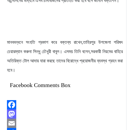
আন্দোলনের মাধ্যমে ঐসব চাদাঁবাজদের প্রতিহত করা হবে বলে জানান বক্তাগন।
মানববন্ধনে সংহতি প্রকাশ করে বক্তব্য রাখেন,তাহিরপুর উপজেলা পরিষদ
চেয়ারম্যান করুনা সিন্ধু চৌধুরী বাবুল। এসময় তিনি বলেন,সরকারী নিয়মের বাহিরে
অতিরিক্ত টোল আদায় যারা করছে তাদের বিরোদ্ধে প্রয়োজনীয় ব্যবস্থ গ্রহন করা
হবে।
Facebook Comments Box
Facebook
Mastodon