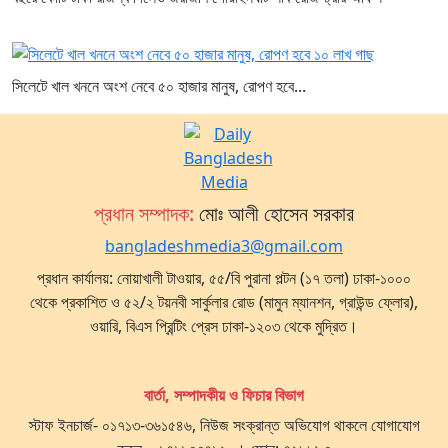
সিলেটে খাল খননে অংশ নেবে ৫০ হাজার মানুষ, রোপণ হবে...
প্রধান সম্পাদক:
মোঃ আলী হোসেন সরকার
bangladeshmedia3@gmail.com
প্রধান কার্যালয়: নোয়াখালী টাওয়ার, ৫৫/বি পুরানা পল্টন (১৭ তলা) ঢাকা-১০০০
থেকে প্রকাশিত ও ৫২/২ টয়নবী সার্কুলার রোড (মামুন ম্যানশন, গ্রাউন্ড ফ্লোর),
ওয়ারি, বিএস প্রিন্টিং প্রেস ঢাকা-১২০৩ থেকে মুদ্রিত।
বার্তা, সম্পাদকীয় ও ফিচার বিভাগ
স্টাফ ইনচার্জ- ০১৭১৩-৩৬১৫৪৬, নিউজ সংক্রান্ত অভিযোগ থাকলে যোগাযোগ