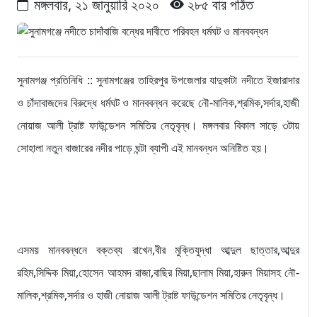
মঙ্গলবার, ২১ জানুয়ারি ২০২০
২৮৫ বার পঠিত
সুনামগঞ্জ প্রতিনিধি :: সুনামগঞ্জের তাহিরপুর উপজেলার যাদুকাটা নদীতে ইজারাদার
ও চাঁদাবাজদের বিরুদ্ধে ধর্মঘট ও মানববন্ধন করেছে নৌ-মালিক,শ্রমিক,সর্দার,হাজী
নোয়াজ আলী ট্রাষ্ট ফাউন্ডেশন সমিতির নেতৃবৃন্ধ। মঙ্গলবার বিকাল সাড়ে ৩টায়
সোহালা নতুন বাজারের নদীর পাড়ে ঘন্টা ব্যাপী এই মানবন্ধন অনিষ্টিত হয়।
এসময় মানববন্ধনে বক্তব্য রাখেন,বীর মুক্তিযুদ্ধা আব্দুল ছাত্তার,আব্দুর
রহিম,সিদ্দিক মিয়া,হোসেন আহমদ রাজা,বাছির মিয়া,ছালাম মিয়া,হারুন মিয়াসহ নৌ-
মালিক,শ্রমিক,সর্দার ও হাজী নোয়াজ আলী ট্রাষ্ট ফাউন্ডেশন সমিতির নেতৃবৃন্ধ।