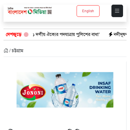
English
 দলীয় ঐক্যের পদযাত্রায় পুলিশের বাধা’
দেশজুড়ে
নদীদূষণ রোধে কঠোর প্রধানমন্ত
/ চট্টগ্রাম