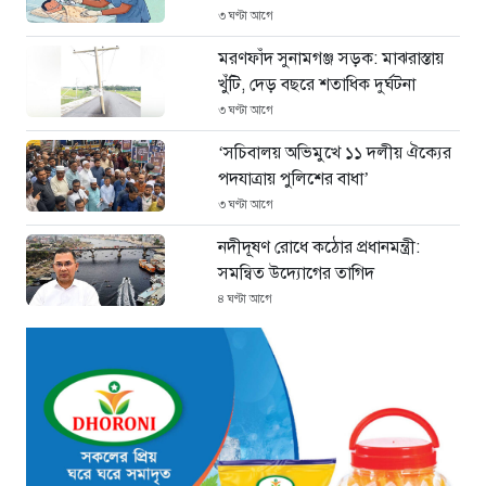
৩ ঘণ্টা আগে
মরণফাঁদ সুনামগঞ্জ সড়ক: মাঝরাস্তায়
খুঁটি, দেড় বছরে শতাধিক দুর্ঘটনা
৩ ঘণ্টা আগে
‘সচিবালয় অভিমুখে ১১ দলীয় ঐক্যের
পদযাত্রায় পুলিশের বাধা’
৩ ঘণ্টা আগে
নদীদূষণ রোধে কঠোর প্রধানমন্ত্রী:
সমন্বিত উদ্যোগের তাগিদ
৪ ঘণ্টা আগে
দেশ ছাড়ার পর হাসিনা পরিবারের
সদস্যরা এখন কোথায়?
৫ ঘণ্টা আগে
ইরান সংকটে ইতিবাচক মোড়:
বিশ্ববাজারে কমল জ্বালানি তেলের দাম