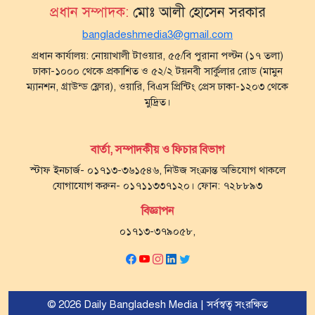
প্রধান সম্পাদক:
মোঃ আলী হোসেন সরকার
bangladeshmedia3@gmail.com
প্রধান কার্যালয়: নোয়াখালী টাওয়ার, ৫৫/বি পুরানা পল্টন (১৭ তলা)
ঢাকা-১০০০ থেকে প্রকাশিত ও ৫২/২ টয়নবী সার্কুলার রোড (মামুন
ম্যানশন, গ্রাউন্ড ফ্লোর), ওয়ারি, বিএস প্রিন্টিং প্রেস ঢাকা-১২০৩ থেকে
মুদ্রিত।
বার্তা, সম্পাদকীয় ও ফিচার বিভাগ
স্টাফ ইনচার্জ- ০১৭১৩-৩৬১৫৪৬, নিউজ সংক্রান্ত অভিযোগ থাকলে
যোগাযোগ করুন- ০১৭১১৩৩৭১২০। ফোন: ৭২৮৮৯৩
বিজ্ঞাপন
০১৭১৩-৩৭৯০৫৮,
© 2026 Daily Bangladesh Media | সর্বস্বত্ব সংরক্ষিত