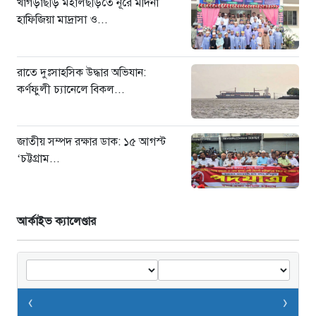
খাগড়াছড়ি মহালছড়িতে নূরে মদিনা
হাফিজিয়া মাদ্রাসা ও...
রাতে দুঃসাহসিক উদ্ধার অভিযান:
কর্ণফুলী চ্যানেলে বিকল...
জাতীয় সম্পদ রক্ষার ডাক: ১৫ আগস্ট
‘চট্টগ্রাম...
আর্কাইভ ক্যালেণ্ডার
‹
›