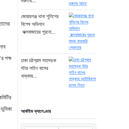
গুরুতর...
১৭ ঘণ্টা আগে
সিলিন্ডার লিকেজে ভয়াবহ
জোরারগঞ্জ থানা পুলিশের
অগ্নিকাণ্ড: দগ্ধ ৩ জনের
তাদের
বিশেষ অভিযান
অবস্থা আশঙ্কাজনক
কক্সবাজারের পুরনো...
১৮ ঘণ্টা আগে
নাব
খুনির দোসর ও ফ্যাসিবাদের
সহযোগী’, সাকিবকে নিয়ে
’র পক্ষ
ঢাকা চট্টগ্রাম মহাসড়ক
বিস্ফোরক আসিফ আকবর
স্টার লাইন বাসের
২ দিন আগে
ধাক্কায়...
“ইলিয়াস আলীকে অপহরণ-
হত্যা মামলা: সাইফুর রহমান
কমিটির
গ্রেপ্তার হচ্ছেন”
২ দিন আগে
ভূমিকা
আর্কাইভ ক্যালেণ্ডার
খাগড়াছড়ি রামগড় পুলিশের
অভিযানে: ১৫ পিস ইয়াবাসহ