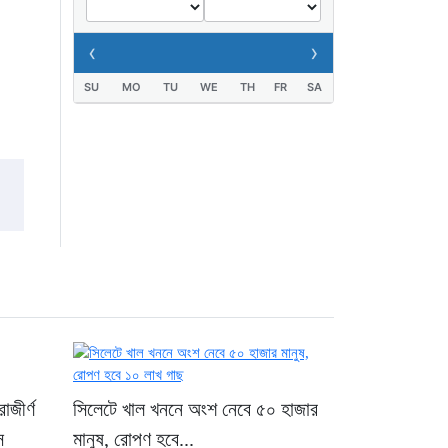
যুবক গ্রেপ্তার
‹
›
২ দিন আগে
SU
MO
TU
WE
TH
FR
SA
াজীর্ণ
সিলেটে খাল খননে অংশ নেবে ৫০ হাজার
স
মানুষ, রোপণ হবে...