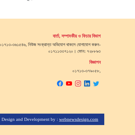
বার্তা, সম্পাদকীয় ও ফিচার বিভাগ
জ- ০১৭১৩-৩৬১৫৪৬, নিউজ সংক্রান্ত অভিযোগ থাকলে যোগাযোগ করুন-
০১৭১১৩৩৭১২০। ফোন: ৭২৮৮৯৩
বিজ্ঞাপন
০১৭১৩-৩৭৯০৫৮,
Design and Development by :
webnewsdesign.com