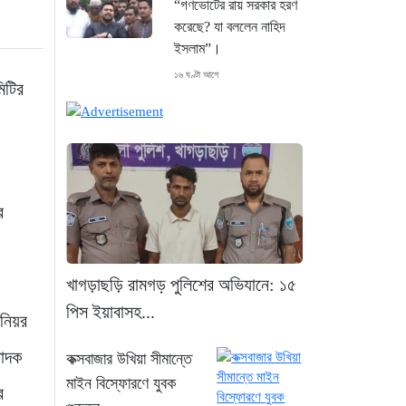
“গণভোটের রায় সরকার হরণ
করেছে? যা বললেন নাহিদ
ইসলাম”।
১৬ ঘণ্টা আগে
িটির
শেখ হাসিনা গণতন্ত্রের নাম
করে প্রতিষ্ঠানগুলো ধ্বংস
করেছেন: মির্জা ফখরুল
১৭ ঘণ্টা আগে
র
থাইল্যান্ডে ভয়াবহ বন্দুক
হামলা: দাদা-দাদিসহ স্কুলে
আরও ৭ জনকে হত্যা
খাগড়াছড়ি রামগড় পুলিশের অভিযানে: ১৫
১৭ ঘণ্টা আগে
পিস ইয়াবাসহ...
িনিয়র
সিলেটে দুই বাসের ভয়াবহ
পাদক
কক্সবাজার উখিয়া সীমান্তে
সংঘর্ষ: ঝরে গেল ৮টি তাজা
মাইন বিস্ফোরণে যুবক
প্রাণ, হাসপাতালে ২৫
র