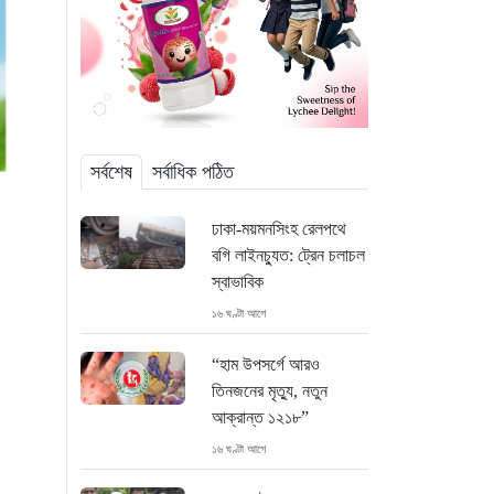
সর্বশেষ
সর্বাধিক পঠিত
ঢাকা-ময়মনসিংহ রেলপথে
বগি লাইনচ্যুত: ট্রেন চলাচল
স্বাভাবিক
১৬ ঘণ্টা আগে
“হাম উপসর্গে আরও
তিনজনের মৃত্যু, নতুন
আক্রান্ত ১২১৮”
১৬ ঘণ্টা আগে