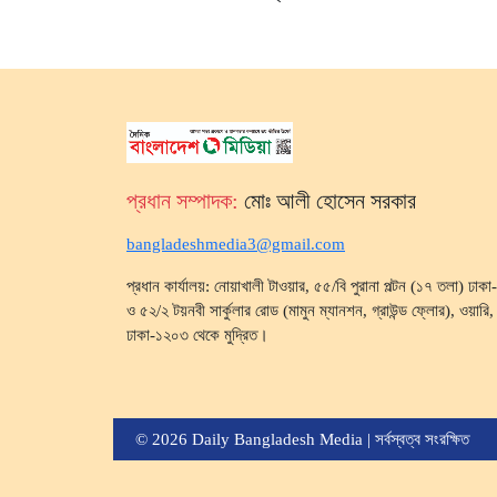
প্রধান সম্পাদক:
মোঃ আলী হোসেন সরকার
bangladeshmedia3@gmail.com
প্রধান কার্যালয়: নোয়াখালী টাওয়ার, ৫৫/বি পুরানা পল্টন (১৭ তলা) ঢা
ও ৫২/২ টয়নবী সার্কুলার রোড (মামুন ম্যানশন, গ্রাউন্ড ফ্লোর), ওয়ারি, ব
ঢাকা-১২০৩ থেকে মুদ্রিত।
© 2026 Daily Bangladesh Media | সর্বস্বত্ব সংরক্ষিত