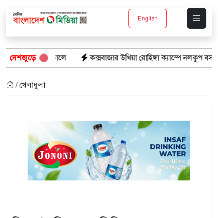
English
সপাতালে
দেশজুড়ে
কক্সবাজার উখিয়া রোহিঙ্গা ক্যাম্পে নলকূপ বসাতে গিয়ে বিদ্যুৎস্প
/ খেলাধুলা