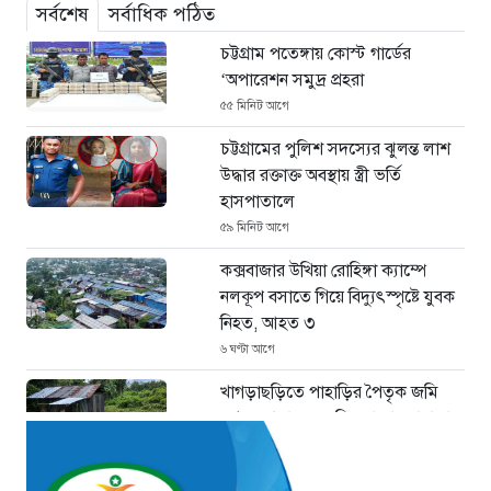
সর্বশেষ
সর্বাধিক পঠিত
চট্টগ্রাম পতেঙ্গায় কোস্ট গার্ডের
‘অপারেশন সমুদ্র প্রহরা
৫৫ মিনিট আগে
চট্টগ্রামের পুলিশ সদস্যের ঝুলন্ত লাশ
উদ্ধার রক্তাক্ত অবস্থায় স্ত্রী ভর্তি
হাসপাতালে
৫৯ মিনিট আগে
কক্সবাজার উখিয়া রোহিঙ্গা ক্যাম্পে
নলকূপ বসাতে গিয়ে বিদ্যুৎস্পৃষ্টে যুবক
নিহত, আহত ৩
৬ ঘণ্টা আগে
খাগড়াছড়িতে পাহাড়ির পৈতৃক জমি
দখল: আদালতের নিষেধাজ্ঞা তোয়াক্কা
না করার অভিযোগ
৭ ঘণ্টা আগে