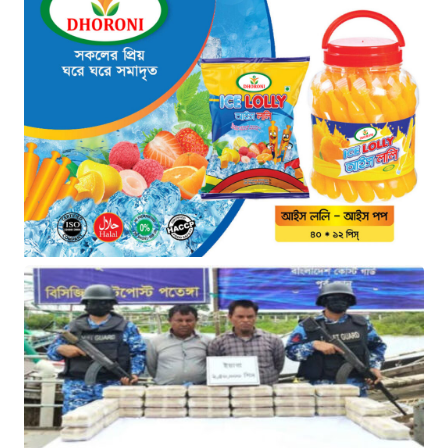
‘ফল প্রকাশের আগেই ঝরল এসএসসি
পরীক্ষার্থীর প্রাণ: সড়ক দুর্ঘটনায়
মর্মান্তিক মৃত্যু’
৭ ঘণ্টা আগে
চীনে শক্তিশালী টাইফুনের আঘাত: ঘর
হারিয়েছেন ১০ লাখ বাসিন্দা
৭ ঘণ্টা আগে
এক যুগ পর আত্মসমর্পণ: মৃত্যুদণ্ডের
বিরুদ্ধে আপিল করলেন আবুল কালাম
আযাদ
৭ ঘণ্টা আগে
প্রধানমন্ত্রী তারেক রহমানের সঙ্গে
ভারতীয় হাইকমিশনারের সৌজন্য
সাক্ষাৎ
৭ ঘণ্টা আগে
শিক্ষায় নারীদের জয়গান: পাসের হারে