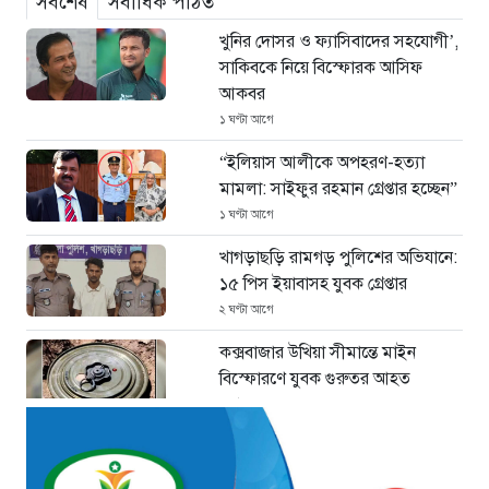
সর্বশেষ
সর্বাধিক পঠিত
খুনির দোসর ও ফ্যাসিবাদের সহযোগী’,
সাকিবকে নিয়ে বিস্ফোরক আসিফ
আকবর
১ ঘণ্টা আগে
“ইলিয়াস আলীকে অপহরণ-হত্যা
মামলা: সাইফুর রহমান গ্রেপ্তার হচ্ছেন”
১ ঘণ্টা আগে
খাগড়াছড়ি রামগড় পুলিশের অভিযানে:
১৫ পিস ইয়াবাসহ যুবক গ্রেপ্তার
২ ঘণ্টা আগে
কক্সবাজার উখিয়া সীমান্তে মাইন
বিস্ফোরণে যুবক গুরুতর আহত
২ ঘণ্টা আগে
জোরারগঞ্জ থানা পুলিশের বিশেষ
অভিযান কক্সবাজারের পুরনো মাদক