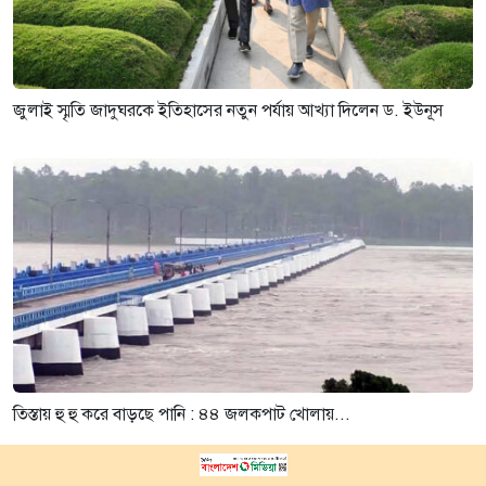
জুলাই স্মৃতি জাদুঘরকে ইতিহাসের নতুন পর্যায় আখ্যা দিলেন ড. ইউনূস
তিস্তায় হু হু করে বাড়ছে পানি : ৪৪ জলকপাট খোলায়...