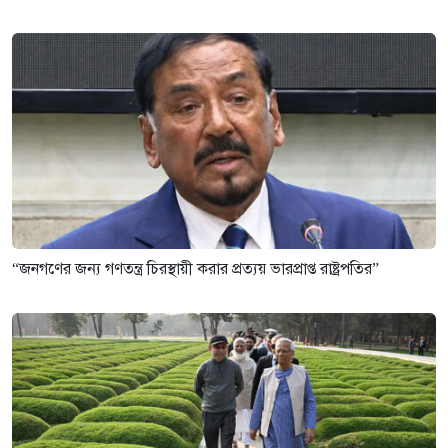
“জনগণের জন্য গণতন্ত্র চিরস্থায়ী করার প্রত্যয় ভারপ্রাপ্ত রাষ্ট্রপতির”