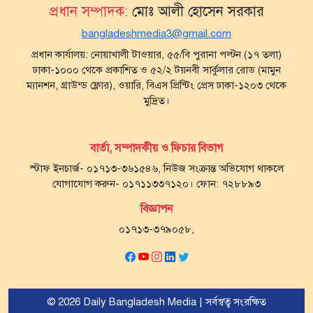
প্রধান সম্পাদক:
মোঃ আলী হোসেন সরকার
bangladeshmedia3@gmail.com
প্রধান কার্যালয়: নোয়াখালী টাওয়ার, ৫৫/বি পুরানা পল্টন (১৭ তলা)
ঢাকা-১০০০ থেকে প্রকাশিত ও ৫২/২ টয়নবী সার্কুলার রোড (মামুন
ম্যানশন, গ্রাউন্ড ফ্লোর), ওয়ারি, বিএস প্রিন্টিং প্রেস ঢাকা-১২০৩ থেকে
মুদ্রিত।
বার্তা, সম্পাদকীয় ও ফিচার বিভাগ
স্টাফ ইনচার্জ- ০১৭১৩-৩৬১৫৪৬, নিউজ সংক্রান্ত অভিযোগ থাকলে
যোগাযোগ করুন- ০১৭১১৩৩৭১২০। ফোন: ৭২৮৮৯৩
বিজ্ঞাপন
০১৭১৩-৩৭৯০৫৮,
© 2026 Daily Bangladesh Media | সর্বস্বত্ব সংরক্ষিত