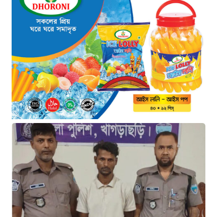
কারবারি গ্রেফতার
২ ঘণ্টা আগে
ঢাকা চট্টগ্রাম মহাসড়ক স্টার লাইন
বাসের ধাক্কায় অটোরিকশা চালক নিহত
২ ঘণ্টা আগে
হামে আরও ৬ শিশুর মৃত্যু, নতুন করে
আক্রান্ত ৮৫ জন
৫ ঘণ্টা আগে
মরণফাঁদ সুনামগঞ্জ সড়ক: মাঝরাস্তায়
খুঁটি, দেড় বছরে শতাধিক দুর্ঘটনা
৬ ঘণ্টা আগে
‘সচিবালয় অভিমুখে ১১ দলীয় ঐক্যের
পদযাত্রায় পুলিশের বাধা’
৬ ঘণ্টা আগে
নদীদূষণ রোধে কঠোর প্রধানমন্ত্রী:
সমন্বিত উদ্যোগের তাগিদ