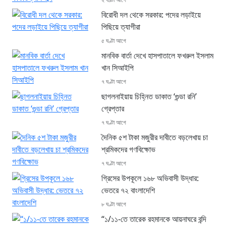
বিরোধী দল থেকে সরকার: পদের লড়াইয়ে
পিছিয়ে ত্যাগীরা
৫ ঘণ্টা আগে
মানবিক বার্তা দেখে হাসপাতালে ফখরুল ইসলাম
খান সিআইপি
৭ ঘণ্টা আগে
ছাগলনাইয়ায় চিহ্নিত ডাকাত ‘গুন্ডা রনি’
গ্রেপ্তার
৭ ঘণ্টা আগে
দৈনিক ৫শ টাকা মজুরীর দাবীতে বড়লেখায় চা
শ্রমিকদের গণবিক্ষোভ
৭ ঘণ্টা আগে
গ্রিসের উপকূলে ১৬৮ অভিবাসী উদ্ধার:
ভেতরে ৭২ বাংলাদেশি
৮ ঘণ্টা আগে
“১/১১-তে তারেক রহমানকে আয়নাঘরে বন্দি