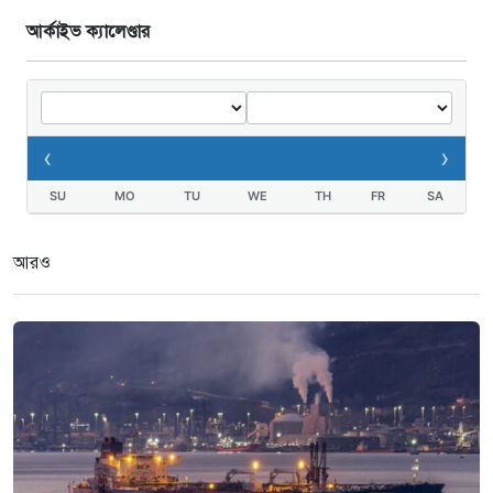
আর্কাইভ ক্যালেণ্ডার
‹
›
SU
MO
TU
WE
TH
FR
SA
আরও