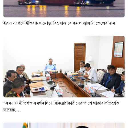
ইরান সংকটে ইতিবাচক মোড়: বিশ্ববাজারে কমল জ্বালানি তেলের দাম
“সময় ও নীতিগত সমর্থন দিয়ে বিনিয়োগকারীদের পাশে থাকার প্রতিশ্রুতি
তারেক...