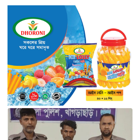
১৫ ঘণ্টা আগে
থাইল্যান্ডে ভয়াবহ বন্দুক হামলা: দাদা-
দাদিসহ স্কুলে আরও ৭ জনকে হত্যা
১৫ ঘণ্টা আগে
সিলেটে দুই বাসের ভয়াবহ সংঘর্ষ: ঝরে
গেল ৮টি তাজা প্রাণ, হাসপাতালে ২৫
১৫ ঘণ্টা আগে
সিলিন্ডার লিকেজে ভয়াবহ অগ্নিকাণ্ড:
দগ্ধ ৩ জনের অবস্থা আশঙ্কাজনক
১৫ ঘণ্টা আগে
খুনির দোসর ও ফ্যাসিবাদের সহযোগী’,
সাকিবকে নিয়ে বিস্ফোরক আসিফ
আকবর
১ দিন আগে
“ইলিয়াস আলীকে অপহরণ-হত্যা