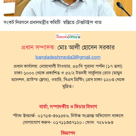
সংকট নিরসনে প্রধানমন্ত্রীর কমিটি: স্বস্তিতে টেক্সটাইল খাত
প্রধান সম্পাদক:
মোঃ আলী হোসেন সরকার
bangladeshmedia3@gmail.com
প্রধান কার্যালয়: নোয়াখালী টাওয়ার, ৫৫/বি পুরানা পল্টন (১৭ তলা)
ঢাকা-১০০০ থেকে প্রকাশিত ও ৫২/২ টয়নবী সার্কুলার রোড (মামুন
ম্যানশন, গ্রাউন্ড ফ্লোর), ওয়ারি, বিএস প্রিন্টিং প্রেস ঢাকা-১২০৩ থেকে
মুদ্রিত।
বার্তা, সম্পাদকীয় ও ফিচার বিভাগ
স্টাফ ইনচার্জ- ০১৭১৩-৩৬১৫৪৬, নিউজ সংক্রান্ত অভিযোগ থাকলে
যোগাযোগ করুন- ০১৭১১৩৩৭১২০। ফোন: ৭২৮৮৯৩
বিজ্ঞাপন