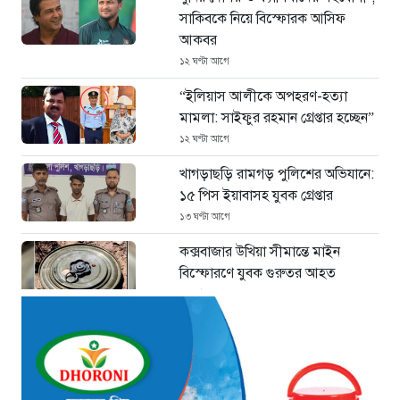
সাকিবকে নিয়ে বিস্ফোরক আসিফ
আকবর
১২ ঘণ্টা আগে
“ইলিয়াস আলীকে অপহরণ-হত্যা
মামলা: সাইফুর রহমান গ্রেপ্তার হচ্ছেন”
১২ ঘণ্টা আগে
খাগড়াছড়ি রামগড় পুলিশের অভিযানে:
১৫ পিস ইয়াবাসহ যুবক গ্রেপ্তার
১৩ ঘণ্টা আগে
কক্সবাজার উখিয়া সীমান্তে মাইন
বিস্ফোরণে যুবক গুরুতর আহত
১৩ ঘণ্টা আগে
জোরারগঞ্জ থানা পুলিশের বিশেষ
অভিযান কক্সবাজারের পুরনো মাদক
কারবারি গ্রেফতার
১৩ ঘণ্টা আগে