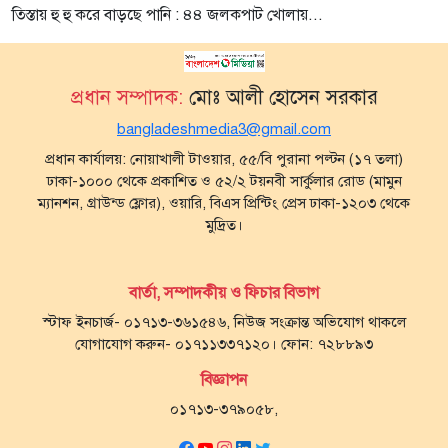
তিস্তায় হু হু করে বাড়ছে পানি : ৪৪ জলকপাট খোলায়...
প্রধান সম্পাদক:
মোঃ আলী হোসেন সরকার
bangladeshmedia3@gmail.com
প্রধান কার্যালয়: নোয়াখালী টাওয়ার, ৫৫/বি পুরানা পল্টন (১৭ তলা)
ঢাকা-১০০০ থেকে প্রকাশিত ও ৫২/২ টয়নবী সার্কুলার রোড (মামুন
ম্যানশন, গ্রাউন্ড ফ্লোর), ওয়ারি, বিএস প্রিন্টিং প্রেস ঢাকা-১২০৩ থেকে
মুদ্রিত।
বার্তা, সম্পাদকীয় ও ফিচার বিভাগ
স্টাফ ইনচার্জ- ০১৭১৩-৩৬১৫৪৬, নিউজ সংক্রান্ত অভিযোগ থাকলে
যোগাযোগ করুন- ০১৭১১৩৩৭১২০। ফোন: ৭২৮৮৯৩
বিজ্ঞাপন
০১৭১৩-৩৭৯০৫৮,