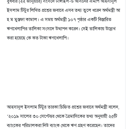
বুধবার (২২ জানুয়ারি) সংসদে টাঙ্গাইল-৬ আসনের এমপি আহসানুল
ইসলাম টিটুর লিখিত প্রশ্নের জবাবে এসব তথ্য তুলে ধরেন অর্থমন্ত্রী আ
হ ম মুস্তফা কামাল। এ সময় অর্থমন্ত্রী ১০৭ পৃষ্ঠার একটি বিস্তারিত
ঋণখেলাপির তালিকা সংসদে উত্থাপন করেন। সেই তালিকায় উল্লেখ
করা হয়েছে কে কত টাকা ঋণখেলাপি।
আহসানুল ইসলাম টিটুর তারকা চিহ্নিত প্রশ্নের জবাবে অর্থমন্ত্রী বলেন,
‘২০১৯ সালের ৩০ সেপ্টেম্বর থেকে ত্রৈমাসিকের তথ্য অনুযায়ী ২৫টি
ব্যাংকের পরিচালকরা নিউ ব্যাংক থেকে ঋণ গ্রহণ করেছেন। তাদের