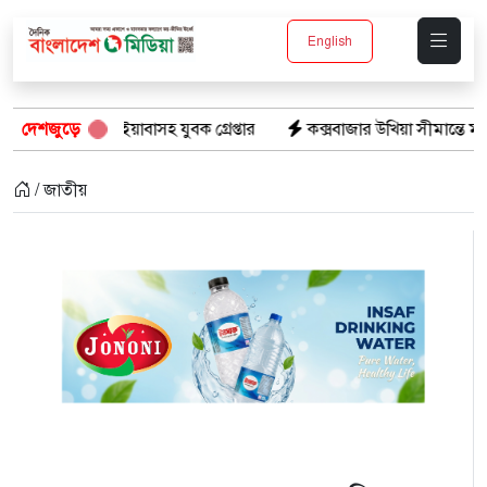
English
পিস ইয়াবাসহ যুবক গ্রেপ্তার
দেশজুড়ে
কক্সবাজার উখিয়া সীমান্তে মাইন বিস্ফো
/ জাতীয়