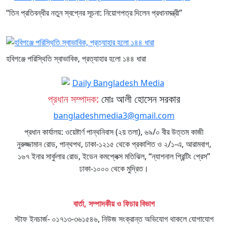
“তিন প্রতিবন্ধীর নতুন স্বপ্নের সূচনা: নিয়োগপত্র দিলেন প্রধানমন্ত্রী”
হবিগঞ্জে পরিস্থিতি স্বাভাবিক, প্রত্যাহার হলো ১৪৪ ধারা
প্রধান সম্পাদক:
মোঃ আলী হোসেন সরকার
bangladeshmedia3@gmail.com
প্রধান কার্যালয়: ওয়েষ্টার্ণ পান্থনিবাস (২য় তলা), ৬৯/০ বীর উত্তম কাজী
নুরুজ্জামান রোড, পান্থপথ, ঢাকা-১২১৫ থেকে প্রকাশিত ও ২/১-এ, আরামবাগ,
১৬৭ ইনার সার্কুলার রোড, ইডেন কমপ্লেক্স মতিঝিল, “ন্যাশনাল প্রিন্টিং প্রেস”
ঢাকা-১০০০ থেকে মুদ্রিত।
বার্তা, সম্পাদকীয় ও ফিচার বিভাগ
স্টাফ ইনচার্জ- ০১৭১৩-৩৬১৫৪৬, নিউজ সংক্রান্ত অভিযোগ থাকলে যোগাযোগ