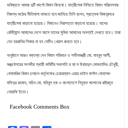
ভবিষ্যতে আমরা দুটি কার্গো বিমান কিনবো। যাত্রীসেবা নিশ্চিতে বিমান পরিচালনায়
নিজস্ব কঠোর নীতিমালা থাকতে হবে জানিয়ে তিনি বলেন, প্রত্যেক বিমানবন্দরে
যাত্রীসেবা বাড়ানো হয়েছে। বিমানেও নিরাপত্তা বাড়ানো হয়েছে। যাদের
রেমিট্যান্স আমাদের দেশে আসে তাদের সুবিধা আমাদের অবশ্যই দেখতে হবে। তারা
যেন হয়রানির শিকার না হন সেটিও খেয়াল রাখতে হবে।
অনুষ্ঠানে আরও বক্তব্য দেন বিমান পরিবহন ও পর্যটনমন্ত্রী মো. মাহবুব আলী,
মন্ত্রণালয়ের সংসদীয় স্থায়ী কমিটির সভাপতি র আ ম উবায়দুল মোকতাদির চৌধুরী,
বেসামরিক বিমান চলাচল কর্তৃপক্ষের চেয়ারম্যান এয়ার ভাইস মার্শাল মোহাম্মদ
মফিদুর রহমান, সচিব মো. মহিবুল হক ও বাংলাদেশে নিযুক্ত জাপানের রাষ্ট্রদূত
নোয়াকি ইতো।
Facebook Comments Box