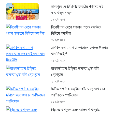
মাধবপুরে কোটি টাকার ভারতীয় পণ্যসহ দুই
কাভার্ডভ্যান জব্দ
১৭ ঘণ্টা আগে
বিরোধী দল থেকে সরকার: পদের লড়াইয়ে
পিছিয়ে ত্যাগীরা
১৯ ঘণ্টা আগে
মানবিক বার্তা দেখে হাসপাতালে ফখরুল ইসলাম
খান সিআইপি
২২ ঘণ্টা আগে
ছাগলনাইয়ায় চিহ্নিত ডাকাত ‘গুন্ডা রনি’
গ্রেপ্তার
২২ ঘণ্টা আগে
দৈনিক ৫শ টাকা মজুরীর দাবীতে বড়লেখায় চা
শ্রমিকদের গণবিক্ষোভ
২২ ঘণ্টা আগে
গ্রিসের উপকূলে ১৬৮ অভিবাসী উদ্ধার: