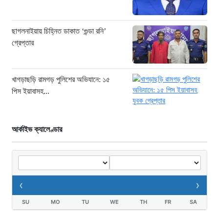
ডিজিএফআইয়ের ‘আয়নাঘর’ পরিদর্শনে
আন্তর্জাতিক অপরাধ ট্রাইব্যুনালের বিচারক
ছাগলনাইয়ায় চিহ্নিত ডাকাত ‘গুন্ডা রনি’
দল
গ্রেপ্তার
১২ ঘণ্টা আগে
জুলাই জাদুঘরে দলীয় ইতিহাসের ঠাঁই হবে না:
নাহিদ ইসলাম
খাগড়াছড়ি রামগড় পুলিশের অভিযানে: ১৫
পিস ইয়াবাসহ...
১২ ঘণ্টা আগে
আর্কাইভ ক্যালেণ্ডার
‹
›
SU
MO
TU
WE
TH
FR
SA