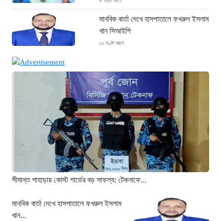
৮ ঘণ্টা আগে
মানবিক বার্তা দেখে হাসপাতালে ফখরুল ইসলাম
খান সিআইপি
১০ ঘণ্টা আগে
ছাগলনাইয়ায় চিহ্নিত ডাকাত ‘গুন্ডা রনি’
গ্রেপ্তার
১০ ঘণ্টা আগে
দৈনিক ৫শ টাকা মজুরীর দাবীতে বড়লেখায় চা
শ্রমিকদের গণবিক্ষোভ
১১ ঘণ্টা আগে
গ্রিসের উপকূলে ১৬৮ অভিবাসী উদ্ধার:
ভেতরে ৭২ বাংলাদেশি
১১ ঘণ্টা আগে
সীমান্ত পাহাড়ায় কোস্ট গার্ডের বড় সাফল্য: টেকনাফে...
“১/১১-তে তারেক রহমানকে আয়নাঘরে বন্দি
রাখা হয়: চিফ প্রসিকিউটর”
মানবিক বার্তা দেখে হাসপাতালে ফখরুল ইসলাম
খান...
১২ ঘণ্টা আগে