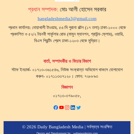
প্রধান সম্পাদক:
মোঃ আলী হোসেন সরকার
bangladeshmedia3@gmail.com
প্রধান কার্যালয়: নোয়াখালী টাওয়ার, ৫৫/বি পুরানা পল্টন (১৭ তলা) ঢাকা-১০০০ থেকে
প্রকাশিত ও ৫২/২ টয়নবী সার্কুলার রোড (মামুন ম্যানশন, গ্রাউন্ড ফ্লোর), ওয়ারি,
বিএস প্রিন্টিং প্রেস ঢাকা-১২০৩ থেকে মুদ্রিত।
বার্তা, সম্পাদকীয় ও ফিচার বিভাগ
স্টাফ ইনচার্জ- ০১৭১৩-৩৬১৫৪৬, নিউজ সংক্রান্ত অভিযোগ থাকলে যোগাযোগ
করুন- ০১৭১১৩৩৭১২০। ফোন: ৭২৮৮৯৩
বিজ্ঞাপন
০১৭১৩-৩৭৯০৫৮,
© 2026 Daily Bangladesh Media | সর্বস্বত্ব সংরক্ষিত
Design and Development by :
webnewsdesign.com