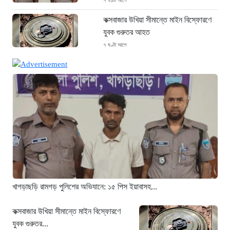
কক্সবাজার উখিয়া সীমান্তে মাইন বিস্ফোরণে
যুবক গুরুতর আহত
৭ ঘণ্টা আগে
জোরারগঞ্জ থানা পুলিশের বিশেষ অভিযান
কক্সবাজারের পুরনো মাদক কারবারি গ্রেফতার
৭ ঘণ্টা আগে
ঢাকা চট্টগ্রাম মহাসড়ক স্টার লাইন বাসের
ধাক্কায় অটোরিকশা চালক নিহত
৭ ঘণ্টা আগে
হামে আরও ৬ শিশুর মৃত্যু, নতুন করে
আক্রান্ত ৮৫ জন
১০ ঘণ্টা আগে
খাগড়াছড়ি রামগড় পুলিশের অভিযানে: ১৫ পিস ইয়াবাসহ...
মরণফাঁদ সুনামগঞ্জ সড়ক: মাঝরাস্তায় খুঁটি,
দেড় বছরে শতাধিক দুর্ঘটনা
কক্সবাজার উখিয়া সীমান্তে মাইন বিস্ফোরণে
যুবক গুরুতর...
১০ ঘণ্টা আগে