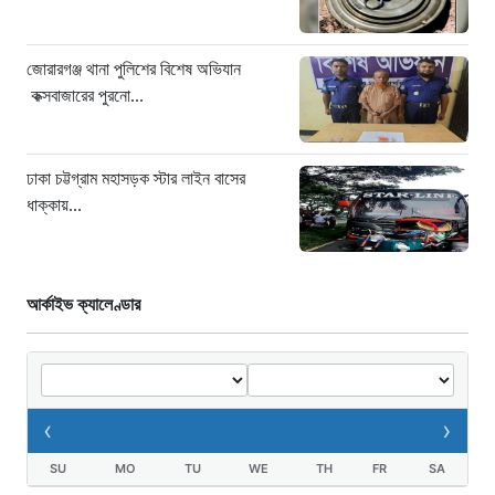
‘সচিবালয় অভিমুখে ১১ দলীয় ঐক্যের
পদযাত্রায় পুলিশের বাধা’
জোরারগঞ্জ থানা পুলিশের বিশেষ অভিযান
১১ ঘণ্টা আগে
কক্সবাজারের পুরনো...
নদীদূষণ রোধে কঠোর প্রধানমন্ত্রী: সমন্বিত
উদ্যোগের তাগিদ
ঢাকা চট্টগ্রাম মহাসড়ক স্টার লাইন বাসের
১১ ঘণ্টা আগে
ধাক্কায়...
আর্কাইভ ক্যালেণ্ডার
‹
›
SU
MO
TU
WE
TH
FR
SA