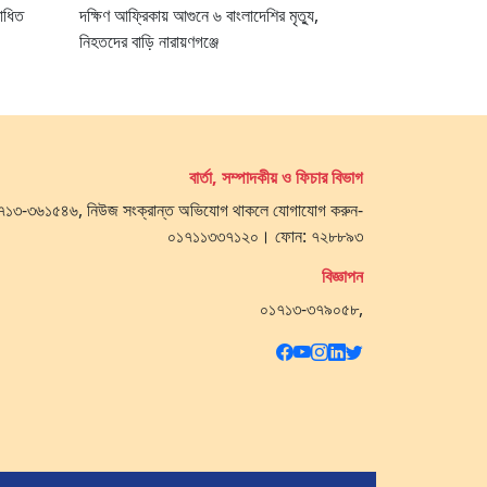
োধিত
দক্ষিণ আফ্রিকায় আগুনে ৬ বাংলাদেশির মৃত্যু,
নিহতদের বাড়ি নারায়ণগঞ্জে
বার্তা, সম্পাদকীয় ও ফিচার বিভাগ
 ০১৭১৩-৩৬১৫৪৬, নিউজ সংক্রান্ত অভিযোগ থাকলে যোগাযোগ করুন-
০১৭১১৩৩৭১২০। ফোন: ৭২৮৮৯৩
বিজ্ঞাপন
০১৭১৩-৩৭৯০৫৮,