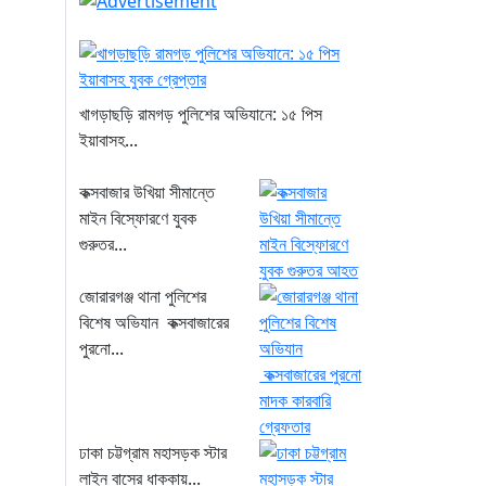
খাগড়াছড়ি রামগড় পুলিশের অভিযানে: ১৫ পিস
ইয়াবাসহ...
কক্সবাজার উখিয়া সীমান্তে
মাইন বিস্ফোরণে যুবক
গুরুতর...
জোরারগঞ্জ থানা পুলিশের
বিশেষ অভিযান কক্সবাজারের
পুরনো...
ঢাকা চট্টগ্রাম মহাসড়ক স্টার
লাইন বাসের ধাক্কায়...