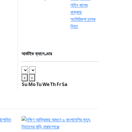
আর্কাইভ ক্যালেণ্ডার
‹
›
Su
Mo
Tu
We
Th
Fr
Sa