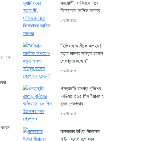
সহযোগী’, সাকিবকে নিয়ে
বিস্ফোরক আসিফ আকবর
৩ ঘণ্টা আগে
“ইলিয়াস আলীকে অপহরণ-
হত্যা মামলা: সাইফুর রহমান
েয়া এক
গ্রেপ্তার হচ্ছেন”
৩ ঘণ্টা আগে
রেভর
খাগড়াছড়ি রামগড় পুলিশের
অভিযানে: ১৫ পিস ইয়াবাসহ
যুবক গ্রেপ্তার
৪ ঘণ্টা আগে
শ করেন
কক্সবাজার উখিয়া সীমান্তে
মাইন বিস্ফোরণে যুবক