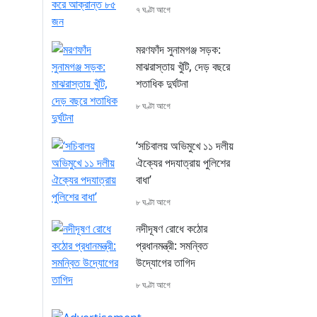
৭ ঘণ্টা আগে
মরণফাঁদ সুনামগঞ্জ সড়ক:
মাঝরাস্তায় খুঁটি, দেড় বছরে
শতাধিক দুর্ঘটনা
৮ ঘণ্টা আগে
‘সচিবালয় অভিমুখে ১১ দলীয়
ঐক্যের পদযাত্রায় পুলিশের
বাধা’
৮ ঘণ্টা আগে
নদীদূষণ রোধে কঠোর
প্রধানমন্ত্রী: সমন্বিত
উদ্যোগের তাগিদ
৮ ঘণ্টা আগে