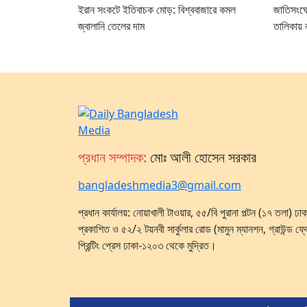
ইরান সংকটে ইতিবাচক মোড়: বিশ্ববাজারে কমল
জাতিসংঘের 
জ্বালানি তেলের দাম
তালিকায় ন
প্রধান সম্পাদক:
মোঃ আলী হোসেন সরকার
bangladeshmedia3@gmail.com
প্রধান কার্যালয়: নোয়াখালী টাওয়ার, ৫৫/বি পুরানা পল্টন (১৭ তলা) 
প্রকাশিত ও ৫২/২ টয়নবী সার্কুলার রোড (মামুন ম্যানশন, গ্রাউন্ড ফ্
প্রিন্টিং প্রেস ঢাকা-১২০৩ থেকে মুদ্রিত।