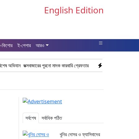
English Edition
ু-কিশোর
ই-পেপার
আরও
্সবাজারের পুরনো মাদক কারবারি গ্রেফতার
ঢাকা চট্টগ্রাম মহাসড়ক স্টার লাইন বা
সর্বশেষ
সর্বাধিক পঠিত
খুনির দোসর ও ফ্যাসিবাদের