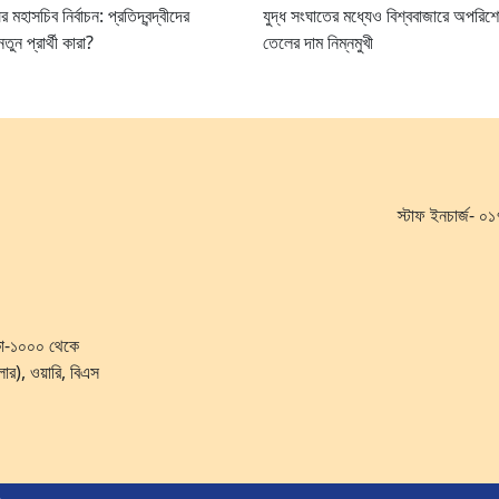
মহাসচিব নির্বাচন: প্রতিদ্বন্দ্বীদের
যুদ্ধ সংঘাতের মধ্যেও বিশ্ববাজারে অপরিশ
তুন প্রার্থী কারা?
তেলের দাম নিম্নমুখী
স্টাফ ইনচার্জ-
ঢাকা-১০০০ থেকে
লোর), ওয়ারি, বিএস