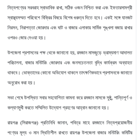
নিত্যপণ্যের সরবরাহ স্বাভাবিক রাখা, সঠিক ওজন নিশ্চিত করা এবং ইফতারসামগ্রী
স্বাস্থ্যসম্মত পরিবেশে বিক্রির বিষয়ে বিশেষ গুরুত্ব দিতে হবে। একই সঙ্গে যানজট
নিরসন, নিরাপত্তা জোরদার এবং ঘাট ও বাজার এলাকায় সার্বিক শৃঙ্খলা বজায় রাখার
ওপরও জোর দেওয়া হয়।
উপজেলা প্রশাসনের পক্ষ থেকে জানানো হয়, রমজান মাসজুড়ে ভ্রাম্যমাণ আদালত
পরিচালনা, বাজার মনিটরিং জোরদার এবং জনসচেতনতা বৃদ্ধি কার্যক্রম অব্যাহত
থাকবে। ভোক্তাদের কোনো অভিযোগ থাকলে তাৎক্ষণিকভাবে প্রশাসনকে জানাতে
অনুরোধ করা হয়।
সভা শেষে উপস্থিত সবার সহযোগিতা কামনা করে রমজান মাসকে সুষ্ঠু, শান্তিপূর্ণ ও
কল্যাণমুখী করতে সম্মিলিত উদ্যোগ গ্রহণের আহ্বান জানানো হয়।
রায়গঞ্জ (সিরাজগঞ্জ) প্রতিনিধি জানান, পবিত্র মাহে রমজানে নিত্যপ্রয়োজনীয়
পণ্যের মূল্য ও মান স্থিতিশীল রাখতে রায়গঞ্জ উপজেলা বাজার মনিটরিং কমিটির