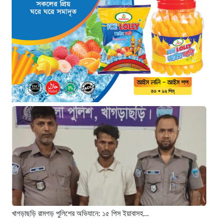
৮টি তাজা প্রাণ, হাসপাতালে ২৫
১২ ঘণ্টা আগে
সিলিন্ডার লিকেজে ভয়াবহ অগ্নিকাণ্ড: দগ্ধ ৩
জনের অবস্থা আশঙ্কাজনক
১২ ঘণ্টা আগে
খুনির দোসর ও ফ্যাসিবাদের সহযোগী’,
সাকিবকে নিয়ে বিস্ফোরক আসিফ আকবর
১ দিন আগে
“ইলিয়াস আলীকে অপহরণ-হত্যা মামলা:
সাইফুর রহমান গ্রেপ্তার হচ্ছেন”
১ দিন আগে
খাগড়াছড়ি রামগড় পুলিশের অভিযানে: ১৫
পিস ইয়াবাসহ যুবক গ্রেপ্তার
১ দিন আগে
খাগড়াছড়ি রামগড় পুলিশের অভিযানে: ১৫ পিস ইয়াবাসহ...