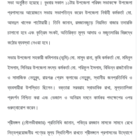
সভা অনুষ্ঠিত হয়েছে। বুধবার সকাল ১১টায় উপজেলা পরিষদ সভাকক্ষে উপজেলা
প্রশাসনের আয়োজনে সভায় সভাপতিত্ব করেন উপজেলা নির্বাহী কর্মকর্তা মো.
আবদুল খালেক পাটোয়ারী। তিনি জানান, রমজানজুড়ে নিয়মিত বাজার তদারকি
চালানো হবে এবং কৃত্রিম সংকট, অতিরিক্ত মূল্য আদায় ও মজুতদারির বিরুদ্ধে
কঠোর ব্যবস্থা নেওয়া হবে।
সভায় উপজেলা সহকারী কমিশনার (ভূমি) মো. মাসুদ রানা, কৃষি কর্মকর্তা মো. মমিনুল
ইসলাম, সিনিয়র উপজেলা মৎস্য কর্মকর্তা মো. শরিফুল ইসলাম, বিভিন্ন রাজনৈতিক
ও সামাজিক নেতৃবৃন্দ, রায়গঞ্জ প্রেস ক্লাবের নেতৃবৃন্দ, স্থানীয় জনপ্রতিনিধি ও
ব্যবসায়ীরা উপস্থিত ছিলেন। বক্তারা সরবরাহ স্বাভাবিক রাখা, মূল্যতালিকা
প্রদর্শন নিশ্চিত করা এবং ভেজাল ও অনিয়ম দমনে কার্যকর পদক্ষেপের ওপর
গুরুত্বারোপ করেন।
শ্রীমঙ্গল (মৌলভীবাজার) প্রতিনিধি জানান, পবিত্র রমজান মাসকে সামনে রেখে
নিত্যপ্রয়োজনীয় পণ্যের মূল্য স্থিতিশীল রাখতে শ্রীমঙ্গলে প্রশাসনের উদ্যোগে