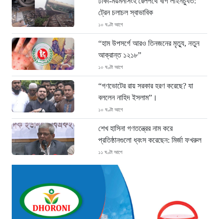
ঢাকা-ময়মনসিংহ রেলপথে বগি লাইনচ্যুত:
ট্রেন চলাচল স্বাভাবিক
১০ ঘণ্টা আগে
“হাম উপসর্গে আরও তিনজনের মৃত্যু, নতুন
আক্রান্ত ১২১৮”
১০ ঘণ্টা আগে
“গণভোটের রায় সরকার হরণ করেছে? যা
বললেন নাহিদ ইসলাম”।
১০ ঘণ্টা আগে
শেখ হাসিনা গণতন্ত্রের নাম করে
প্রতিষ্ঠানগুলো ধ্বংস করেছেন: মির্জা ফখরুল
১১ ঘণ্টা আগে
থাইল্যান্ডে ভয়াবহ বন্দুক হামলা: দাদা-দাদিসহ
স্কুলে আরও ৭ জনকে হত্যা
১২ ঘণ্টা আগে
সিলেটে দুই বাসের ভয়াবহ সংঘর্ষ: ঝরে গেল