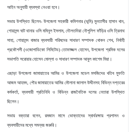
আইন অনুযায়ী ব্যবস্থা নেওয়া হবে।
সভায় উপস্থিত ছিলেন- উপজেলা সহকারী কমিশনার (ভূমি) মুনতাসীর হাসান খান,
গোয়ালন্দ ঘাট থানার ওসি মমিনুল ইসলাম, দৌলতদিয়া নৌপুলিশ ফাঁড়ির ওসি ত্রিনাথ
সাহা, গোয়ালন্দ বাজার ব্যবসায়ী পরিষদের সাধারণ সম্পাদক খোকন শেখ, নির্বাহী
প্রকৌশলী (ওজোপাডিকো লিমিটেড) তোফাজ্জল হোসেন, উপজেলা শ্রমিক দলের
সভাপতি সরোয়ার হোসেন মোল্লা ও সাধারণ সম্পাদক আবুল কাশেম মিয়া।
এছাড়া উপজেলা জামায়াতের আমির ও উপজেলা মডেল মসজিদের খতিব মুফতি
আজম আহমদ, পৌর জামায়াতের আমির মৌলানা জালাল উদ্দীনসহ বিভিন্ন দপ্তরের
কর্মকর্তা, ব্যবসায়ী প্রতিনিধি ও বিভিন্ন রাজনৈতিক দলের নেতারা উপস্থিত
ছিলেন।
সভায় বক্তারা বলেন, রমজান মাসে ভোক্তাদের স্বার্থরক্ষায় প্রশাসন ও
ব্যবসায়ীদের মধ্যে সমন্বয় জরুরি।