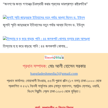
“জনগণের জন্য গণতন্ত্র চিরস্থায়ী করার প্রত্যয় ভারপ্রাপ্ত রাষ্ট্রপতির”
জুলাই স্মৃতি জাদুঘরকে ইতিহাসের নতুন পর্যায় আখ্যা দিলেন ড. ইউনূস
তিস্তায় হু হু করে বাড়ছে পানি : ৪৪ জলকপাট খোলায়...
প্রধান সম্পাদক:
মোঃ আলী হোসেন সরকার
bangladeshmedia3@gmail.com
প্রধান কার্যালয়: নোয়াখালী টাওয়ার, ৫৫/বি পুরানা পল্টন (১৭ তলা) ঢাকা-১০০০ থেকে
প্রকাশিত ও ৫২/২ টয়নবী সার্কুলার রোড (মামুন ম্যানশন, গ্রাউন্ড ফ্লোর), ওয়ারি,
বিএস প্রিন্টিং প্রেস ঢাকা-১২০৩ থেকে মুদ্রিত।
বার্তা, সম্পাদকীয় ও ফিচার বিভাগ