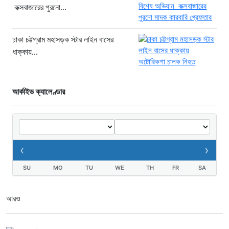
কক্সবাজারের পুরনো...
২ দিন আগে
খাগড়াছড়ি রামগড় পুলিশের অভিযানে: ১৫
পিস ইয়াবাসহ যুবক গ্রেপ্তার
ঢাকা চট্টগ্রাম মহাসড়ক স্টার লাইন বাসের
ধাক্কায়...
২ দিন আগে
আর্কাইভ ক্যালেণ্ডার
‹
›
SU
MO
TU
WE
TH
FR
SA
আরও