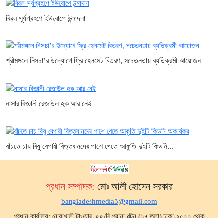
বিরল সূর্যগ্রহণে ইউরোপে উন্মাদনা
শ্রীমঙ্গলে নিসচা’র উদ্যোগে ফ্রি হেলমেট বিতরণ, সচেতনতায় ব্যতিক্রমী আয়োজন
নাসার বিজ্ঞানী রেজাউল হক আর নেই
বাঁচতে চায় বিষু বেপারী বিত্তবানদের পাশে পেতে আকুতি দুইটি কিডনি...
প্রধান সম্পাদক:
মোঃ আলী হোসেন সরকার
bangladeshmedia3@gmail.com
প্রধান কার্যালয়: নোয়াখালী টাওয়ার, ৫৫/বি পুরানা পল্টন (১৭ তলা) ঢাকা-১০০০ থেকে