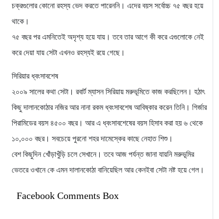
চক্রগুলোর কোনো রহস্য ভেদ করতে পারেননি। এদের বয়স সর্বোচ্চ ৭৫ বছর হয়ে
থাকে।
৭৫ বছর পর এমনিতেই অদৃশ্য হয়ে যায়। তবে তার আগে কী করে এগুলোকে নেই
করে দেয়া যায় সেটা এখনও রহস্যই রয়ে গেছে।
সিরিয়ার ধ্বংসাবশেষ
২০০৯ সালের কথা সেটা। রবার্ট ম্যাসন সিরিয়ায় মরুভূমিতে কাজ করছিলেন। হঠাৎ
কিছু দালানকোঠার নজির আর নানা রকম ধ্বংসাবশেষ আবিষ্কার করেন তিনি। গির্জার
পিরামিডের বয়স ৪৫০০ বছর। আর এ ধ্বংসাবশেষের বয়স হিসাব করা হয় ৬ থেকে
১০,০০০ বছর। সবচেয়ে পুরনো শহর দামেস্কের কাছে নেহাত শিশু।
বেশ কিছুদিন খোঁড়াখুঁড়ি চলে সেখানে। তবে আজ পর্যন্ত জানা যায়নি মরুভূমির
ভেতরে ওখানে কে এমন দালানকোঠা বানিয়েছিল আর কেনইবা সেটা নষ্ট হয়ে গেল।
Facebook Comments Box