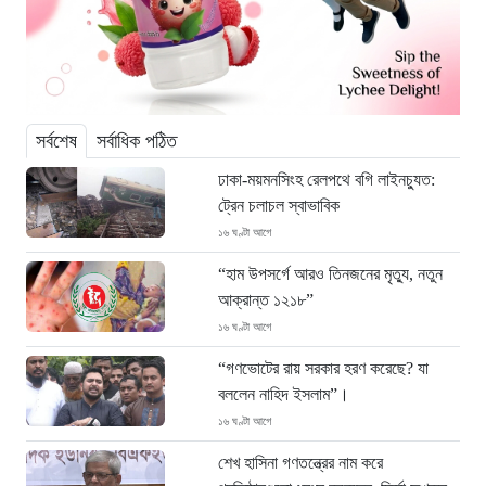
সর্বশেষ
সর্বাধিক পঠিত
ঢাকা-ময়মনসিংহ রেলপথে বগি লাইনচ্যুত:
ট্রেন চলাচল স্বাভাবিক
১৬ ঘণ্টা আগে
“হাম উপসর্গে আরও তিনজনের মৃত্যু, নতুন
আক্রান্ত ১২১৮”
১৬ ঘণ্টা আগে
“গণভোটের রায় সরকার হরণ করেছে? যা
বললেন নাহিদ ইসলাম”।
১৬ ঘণ্টা আগে
শেখ হাসিনা গণতন্ত্রের নাম করে