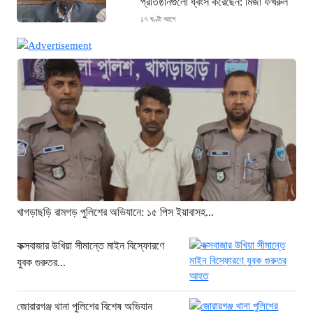
প্রতিষ্ঠানগুলো ধ্বংস করেছেন: মির্জা ফখরুল
১৭ ঘণ্টা আগে
থাইল্যান্ডে ভয়াবহ বন্দুক হামলা: দাদা-দাদিসহ
স্কুলে আরও ৭ জনকে হত্যা
১৭ ঘণ্টা আগে
সিলেটে দুই বাসের ভয়াবহ সংঘর্ষ: ঝরে গেল
৮টি তাজা প্রাণ, হাসপাতালে ২৫
১৭ ঘণ্টা আগে
সিলিন্ডার লিকেজে ভয়াবহ অগ্নিকাণ্ড: দগ্ধ ৩
জনের অবস্থা আশঙ্কাজনক
১৮ ঘণ্টা আগে
খাগড়াছড়ি রামগড় পুলিশের অভিযানে: ১৫ পিস ইয়াবাসহ...
খুনির দোসর ও ফ্যাসিবাদের সহযোগী’,
সাকিবকে নিয়ে বিস্ফোরক আসিফ আকবর
কক্সবাজার উখিয়া সীমান্তে মাইন বিস্ফোরণে
যুবক গুরুতর...
২ দিন আগে
“ইলিয়াস আলীকে অপহরণ-হত্যা মামলা:
সাইফুর রহমান গ্রেপ্তার হচ্ছেন”
জোরারগঞ্জ থানা পুলিশের বিশেষ অভিযান