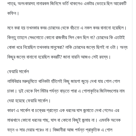
পাত্র, অলংকারসহ নানারকম জিনিসে ভর্তি থাকলেও একটার ভেতরে ছিল আরেকটি
কফিন।
মনে করা হয় তখনকার কবর চোরদের থেকে বাঁচতে এ নকল কবর বানানো হয়েছিল।
কিন্তু তাহলে সেগুলোতে কোনো রাজকীয় সিল কেন ছিল না? চোরদের কি এতটাই
বোকা ধরে নিয়েছিল তখনকার মানুষেরা? নাকি চোরদের জন্যে ছিলই না ওটা। অন্য
কিছুর জন্যে বানানো হয়েছিল কবরটি? জানা যায়নি আজও সেই রহস্য।
ফেয়ারি সার্কেল
নামিবিয়ার মরুভূমিতে খানিকটা হাঁটলেই কিছু জায়গা জুড়ে দেখা যায় গোল গোল
চাকা। দুই থেকে বিশ মিটার পর্যন্ত বাড়তে পারা এ গোলাকৃতির জিনিসগুলোর নাম
দেয়া হয়েছে ফেয়ারি সার্কেল।
কারণ এ সার্কেল বা চক্রের প্রান্তে এক ধরনের ঘাস জন্মাতে দেখা গেলেও এর
মাঝখানে কোনো ধরনের গাছ, ঘাস বা কোনো কিছুই জন্মায় না। এমনকি অনেক
যত্ন ও সার দেয়ার পরেও না। বিজ্ঞানীরা আজ পর্যন্ত প্রাকৃতিক এ গোল