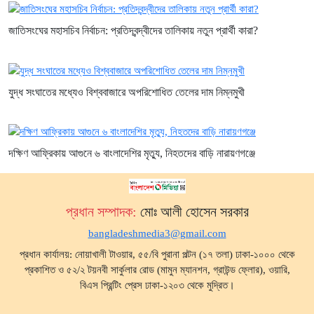
জাতিসংঘের মহাসচিব নির্বাচন: প্রতিদ্বন্দ্বীদের তালিকায় নতুন প্রার্থী কারা?
যুদ্ধ সংঘাতের মধ্যেও বিশ্ববাজারে অপরিশোধিত তেলের দাম নিম্নমুখী
দক্ষিণ আফ্রিকায় আগুনে ৬ বাংলাদেশির মৃত্যু, নিহতদের বাড়ি নারায়ণগঞ্জে
প্রধান সম্পাদক:
মোঃ আলী হোসেন সরকার
bangladeshmedia3@gmail.com
প্রধান কার্যালয়: নোয়াখালী টাওয়ার, ৫৫/বি পুরানা পল্টন (১৭ তলা) ঢাকা-১০০০ থেকে
প্রকাশিত ও ৫২/২ টয়নবী সার্কুলার রোড (মামুন ম্যানশন, গ্রাউন্ড ফ্লোর), ওয়ারি,
বিএস প্রিন্টিং প্রেস ঢাকা-১২০৩ থেকে মুদ্রিত।