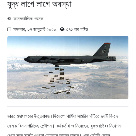
যুদ্ধ লাগে লাগে অবস্থা
আন্তর্জাতিক ডেস্ক
মঙ্গলবার, ০৭ জানুয়ারি ২০২০
৩৭৫ বার পঠিত
ভারত মহাসাগরের উত্তরাঞ্চলে ডিয়েগো গার্সিয়া সামরিক ঘাঁটিতে ছয়টি বি-৫২
বোমারু বিমান পাঠাচ্ছে পেন্টাগন। কর্মকর্তারা জানিয়েছেন, যুক্তরাষ্ট্রের নির্দেশনা
পেলে সঙ্গে সঙ্গেই এগুলো তেহরানে আঘাত হানবে। খবর ডেইলি মেইল,