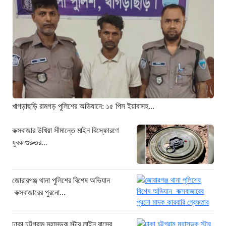
১৫ ঘণ্টা আগে
ঢাকা চট্টগ্রাম মহাসড়ক স্টার লাইন বাসের
ধাক্কায় অটোরিকশা চালক নিহত
১৫ ঘণ্টা আগে
হামে আরও ৬ শিশুর মৃত্যু, নতুন করে
আক্রান্ত ৮৫ জন
১৮ ঘণ্টা আগে
খাগড়াছড়ি রামগড় পুলিশের অভিযানে: ১৫ পিস ইয়াবাসহ...
মরণফাঁদ সুনামগঞ্জ সড়ক: মাঝরাস্তায় খুঁটি,
দেড় বছরে শতাধিক দুর্ঘটনা
কক্সবাজার উখিয়া সীমান্তে মাইন বিস্ফোরণে
যুবক গুরুতর...
১৮ ঘণ্টা আগে
‘সচিবালয় অভিমুখে ১১ দলীয় ঐক্যের
পদযাত্রায় পুলিশের বাধা’
জোরারগঞ্জ থানা পুলিশের বিশেষ অভিযান
১৯ ঘণ্টা আগে
কক্সবাজারের পুরনো...
নদীদূষণ রোধে কঠোর প্রধানমন্ত্রী: সমন্বিত
উদ্যোগের তাগিদ
ঢাকা চট্টগ্রাম মহাসড়ক স্টার লাইন বাসের