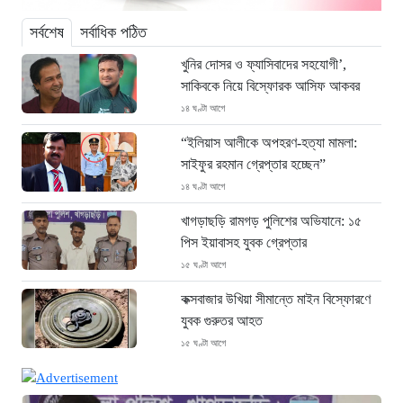
সর্বশেষ
সর্বাধিক পঠিত
খুনির দোসর ও ফ্যাসিবাদের সহযোগী’,
সাকিবকে নিয়ে বিস্ফোরক আসিফ আকবর
১৪ ঘণ্টা আগে
“ইলিয়াস আলীকে অপহরণ-হত্যা মামলা:
সাইফুর রহমান গ্রেপ্তার হচ্ছেন”
১৪ ঘণ্টা আগে
খাগড়াছড়ি রামগড় পুলিশের অভিযানে: ১৫
পিস ইয়াবাসহ যুবক গ্রেপ্তার
১৫ ঘণ্টা আগে
কক্সবাজার উখিয়া সীমান্তে মাইন বিস্ফোরণে
যুবক গুরুতর আহত
১৫ ঘণ্টা আগে
জোরারগঞ্জ থানা পুলিশের বিশেষ অভিযান
কক্সবাজারের পুরনো মাদক কারবারি গ্রেফতার