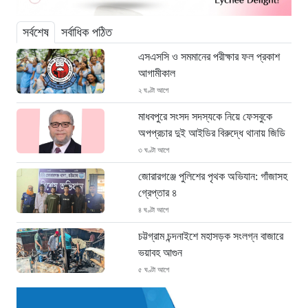
সর্বশেষ
সর্বাধিক পঠিত
এসএসসি ও সমমানের পরীক্ষার ফল প্রকাশ
আগামীকাল
২ ঘণ্টা আগে
মাধবপুরে সংসদ সদস্যকে নিয়ে ফেসবুকে
অপপ্রচার দুই আইডির বিরুদ্ধে থানায় জিডি
৩ ঘণ্টা আগে
জোরারগঞ্জে পুলিশের পৃথক অভিযান: গাঁজাসহ
গ্রেপ্তার ৪
৪ ঘণ্টা আগে
চট্টগ্রাম চন্দনাইশে মহাসড়ক সংলগ্ন বাজারে
ভয়াবহ আগুন
৫ ঘণ্টা আগে
“হাসিনার অনুমতিতেই ইন্টারনেট বন্ধের