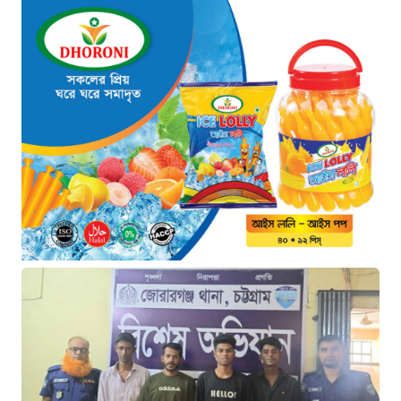
পরিকল্পনা বাস্তবায়ন করেন কাদের”
৫ ঘণ্টা আগে
“চাঁদপুরে ঝটিকা সফরে স্বাস্থ্যমন্ত্রী, সিভিল
সার্জনকে বদলির নির্দেশ”
৫ ঘণ্টা আগে
“রাষ্ট্রপতি পদ: ইসি থেকে বিএনপির দুটি
মনোনয়নপত্র সংগ্রহ”
৬ ঘণ্টা আগে
যুক্তরাষ্ট্রের সামনে ইরানের ৬ শর্ত: তবেই
খুলবে হরমুজ প্রণালি
৬ ঘণ্টা আগে
মহাস্থানগড়ে নির্মাণে স্থিতাবস্থা বজায় রাখার
নির্দেশ, আপিলের অনুমতি পেল সরকার
৭ ঘণ্টা আগে
কক্সবাজারের মাতারবাড়ি বিদ্যুৎ প্রকল্প
পরিদর্শনে পৌঁছেছেন প্রধানমন্ত্রী