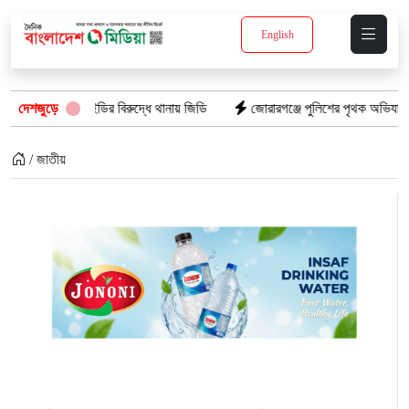
English
দুই আইডির বিরুদ্ধে থানায় জিডি
দেশজুড়ে
জোরারগঞ্জে পুলিশের পৃথক অভিযান: গাঁজাসহ গ্
/ জাতীয়