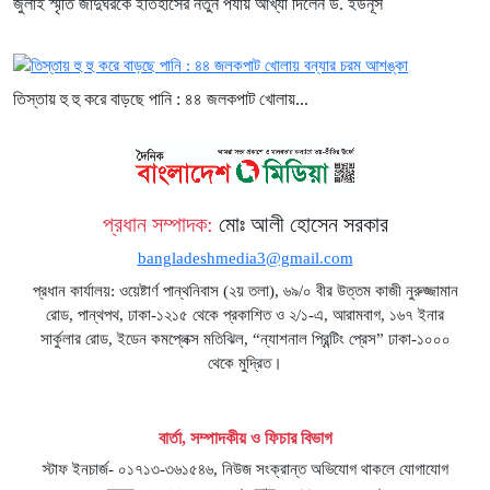
জুলাই স্মৃতি জাদুঘরকে ইতিহাসের নতুন পর্যায় আখ্যা দিলেন ড. ইউনূস
তিস্তায় হু হু করে বাড়ছে পানি : ৪৪ জলকপাট খোলায়...
প্রধান সম্পাদক:
মোঃ আলী হোসেন সরকার
bangladeshmedia3@gmail.com
প্রধান কার্যালয়: ওয়েষ্টার্ণ পান্থনিবাস (২য় তলা), ৬৯/০ বীর উত্তম কাজী নুরুজ্জামান
রোড, পান্থপথ, ঢাকা-১২১৫ থেকে প্রকাশিত ও ২/১-এ, আরামবাগ, ১৬৭ ইনার
সার্কুলার রোড, ইডেন কমপ্লেক্স মতিঝিল, “ন্যাশনাল প্রিন্টিং প্রেস” ঢাকা-১০০০
থেকে মুদ্রিত।
বার্তা, সম্পাদকীয় ও ফিচার বিভাগ
স্টাফ ইনচার্জ- ০১৭১৩-৩৬১৫৪৬, নিউজ সংক্রান্ত অভিযোগ থাকলে যোগাযোগ