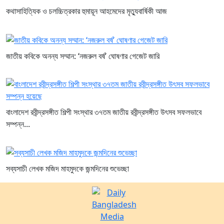
কথাসাহিত্যিক ও চলচ্চিত্রকার হুমায়ূন আহমেদের মৃত্যুবার্ষিকী আজ
জাতীয় কবিকে অনন্য সম্মান: ‘নজরুল বর্ষ’ ঘোষণার গেজেট জারি
বাংলাদেশ রবীন্দ্রসঙ্গীত শিল্পী সংস্থার ৩৭তম জাতীয় রবীন্দ্রসঙ্গীত উৎসব সফলভাবে
সম্পন্ন...
সব্যসাচী লেখক মজিদ মাহমুদকে জন্মদিনের শুভেচ্ছা