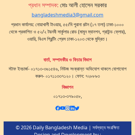
প্রধান সম্পাদক:
মোঃ আলী হোসেন সরকার
bangladeshmedia3@gmail.com
প্রধান কার্যালয়: নোয়াখালী টাওয়ার, ৫৫/বি পুরানা পল্টন (১৭ তলা) ঢাকা-১০০০
থেকে প্রকাশিত ও ৫২/২ টয়নবী সার্কুলার রোড (মামুন ম্যানশন, গ্রাউন্ড ফ্লোর),
ওয়ারি, বিএস প্রিন্টিং প্রেস ঢাকা-১২০৩ থেকে মুদ্রিত।
বার্তা, সম্পাদকীয় ও ফিচার বিভাগ
স্টাফ ইনচার্জ- ০১৭১৩-৩৬১৫৪৬, নিউজ সংক্রান্ত অভিযোগ থাকলে যোগাযোগ
করুন- ০১৭১১৩৩৭১২০। ফোন: ৭২৮৮৯৩
বিজ্ঞাপন
০১৭১৩-৩৭৯০৫৮,
© 2026 Daily Bangladesh Media | সর্বস্বত্ব সংরক্ষিত
Design and Development by :