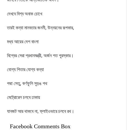
দেখবে বিশ্ব অবাক চোখে
তারই কন্যা মানবতার জননী, উন্নয়নের রূপকার,
মধ্য আয়ের দেশ বাংলা
বিশ্বের সেরা প্রধানমন্ত্রী, অর্জন শত পুরস্কার।
যোগ্য পিতার যোগ্য কন্যা
পদ্মা সেতু, কর্ণফুলি সুড়ঙ পথ
মেট্রোরেল চলবে ঢাকায়
যানজট আর থাকবে না, ফ্লাইওভারে চলবে রথ।
Facebook Comments Box