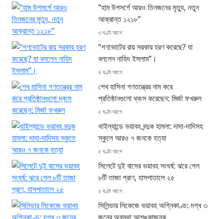
“হাম উপসর্গে আরও তিনজনের মৃত্যু, নতুন
আক্রান্ত ১২১৮”
৩ ঘণ্টা আগে
“গণভোটের রায় সরকার হরণ করেছে? যা
বললেন নাহিদ ইসলাম”।
৪ ঘণ্টা আগে
শেখ হাসিনা গণতন্ত্রের নাম করে
প্রতিষ্ঠানগুলো ধ্বংস করেছেন: মির্জা ফখরুল
৫ ঘণ্টা আগে
থাইল্যান্ডে ভয়াবহ বন্দুক হামলা: দাদা-দাদিসহ
স্কুলে আরও ৭ জনকে হত্যা
৫ ঘণ্টা আগে
সিলেটে দুই বাসের ভয়াবহ সংঘর্ষ: ঝরে গেল
৮টি তাজা প্রাণ, হাসপাতালে ২৫
৫ ঘণ্টা আগে
সিলিন্ডার লিকেজে ভয়াবহ অগ্নিকাণ্ড: দগ্ধ ৩
জনের অবস্থা আশঙ্কাজনক