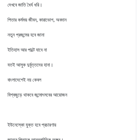
দেখবে জাতি ধৈর্য ধরি।
পিতার কর্মময় জীবন, কারাভোগ, অবদান
নতুন প্রজন্মের হবে জানা
ইতিহাস আর পাল্টে যাবে না
যতই আসুক দুর্বৃত্তদের হানা।
বাংলাদেশেই নয় কেবল
বিশ্বজুড়ে থাকবে জন্মোৎসবের আয়োজন
ইউনেস্কো যুক্ত হবে প্রচারণায়
জানবে পিতাকে আন্তর্জাতিক অঙ্গন।