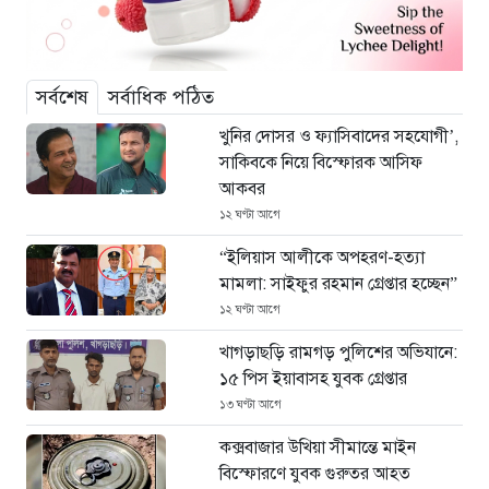
সর্বশেষ
সর্বাধিক পঠিত
খুনির দোসর ও ফ্যাসিবাদের সহযোগী’,
সাকিবকে নিয়ে বিস্ফোরক আসিফ
আকবর
১২ ঘণ্টা আগে
“ইলিয়াস আলীকে অপহরণ-হত্যা
মামলা: সাইফুর রহমান গ্রেপ্তার হচ্ছেন”
১২ ঘণ্টা আগে
খাগড়াছড়ি রামগড় পুলিশের অভিযানে:
১৫ পিস ইয়াবাসহ যুবক গ্রেপ্তার
১৩ ঘণ্টা আগে
কক্সবাজার উখিয়া সীমান্তে মাইন
বিস্ফোরণে যুবক গুরুতর আহত