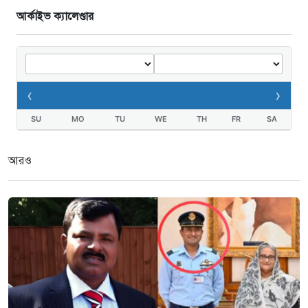
আর্কাইভ ক্যালেণ্ডার
‹
›
SU
MO
TU
WE
TH
FR
SA
আরও