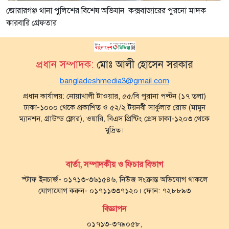
জোরারগঞ্জ থানা পুলিশের বিশেষ অভিযান কক্সবাজারের পুরনো মাদক
কারবারি গ্রেফতার
প্রধান সম্পাদক:
মোঃ আলী হোসেন সরকার
bangladeshmedia3@gmail.com
প্রধান কার্যালয়: নোয়াখালী টাওয়ার, ৫৫/বি পুরানা পল্টন (১৭ তলা)
ঢাকা-১০০০ থেকে প্রকাশিত ও ৫২/২ টয়নবী সার্কুলার রোড (মামুন
ম্যানশন, গ্রাউন্ড ফ্লোর), ওয়ারি, বিএস প্রিন্টিং প্রেস ঢাকা-১২০৩ থেকে
মুদ্রিত।
বার্তা, সম্পাদকীয় ও ফিচার বিভাগ
স্টাফ ইনচার্জ- ০১৭১৩-৩৬১৫৪৬, নিউজ সংক্রান্ত অভিযোগ থাকলে
যোগাযোগ করুন- ০১৭১১৩৩৭১২০। ফোন: ৭২৮৮৯৩
বিজ্ঞাপন
০১৭১৩-৩৭৯০৫৮,