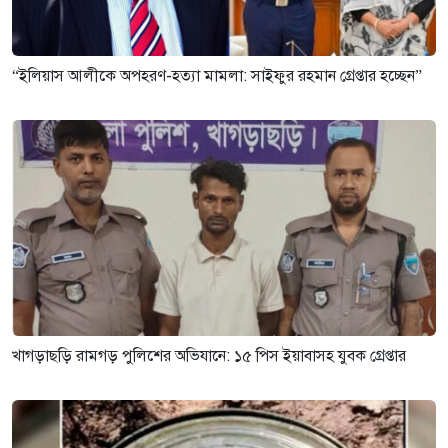
“ইলিয়াস আলীকে অপহরণ-হত্যা মামলা: সাইফুর রহমান গ্রেপ্তার হচ্ছেন”
খাগড়াছড়ি রামগড় পুলিশের অভিযানে: ১৫ পিস ইয়াবাসহ যুবক গ্রেপ্তার