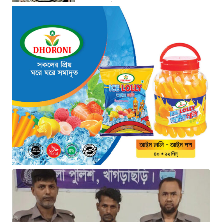
১৩ ঘণ্টা আগে
জোরারগঞ্জ থানা পুলিশের বিশেষ
অভিযান কক্সবাজারের পুরনো মাদক
কারবারি গ্রেফতার
১৩ ঘণ্টা আগে
ঢাকা চট্টগ্রাম মহাসড়ক স্টার লাইন
বাসের ধাক্কায় অটোরিকশা চালক নিহত
১৩ ঘণ্টা আগে
হামে আরও ৬ শিশুর মৃত্যু, নতুন করে
আক্রান্ত ৮৫ জন
১৬ ঘণ্টা আগে
মরণফাঁদ সুনামগঞ্জ সড়ক: মাঝরাস্তায়
খুঁটি, দেড় বছরে শতাধিক দুর্ঘটনা
১৬ ঘণ্টা আগে
‘সচিবালয় অভিমুখে ১১ দলীয় ঐক্যের
পদযাত্রায় পুলিশের বাধা’