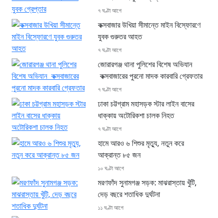
৭ ঘণ্টা আগে
কক্সবাজার উখিয়া সীমান্তে মাইন বিস্ফোরণে
যুবক গুরুতর আহত
৭ ঘণ্টা আগে
জোরারগঞ্জ থানা পুলিশের বিশেষ অভিযান
কক্সবাজারের পুরনো মাদক কারবারি গ্রেফতার
৭ ঘণ্টা আগে
ঢাকা চট্টগ্রাম মহাসড়ক স্টার লাইন বাসের
ধাক্কায় অটোরিকশা চালক নিহত
৭ ঘণ্টা আগে
হামে আরও ৬ শিশুর মৃত্যু, নতুন করে
আক্রান্ত ৮৫ জন
১০ ঘণ্টা আগে
মরণফাঁদ সুনামগঞ্জ সড়ক: মাঝরাস্তায় খুঁটি,
দেড় বছরে শতাধিক দুর্ঘটনা
১১ ঘণ্টা আগে