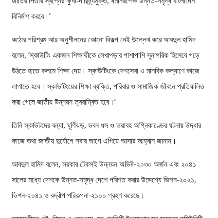
জাতির পিতার স্বপ্নের ক্ষুধা-দারিদ্র্যমুক্ত, ধর্মনিরপেক্ষ উন্নত-সমৃদ্ধ বাংলাদেশ
বিনির্মাণ করবে।’
কঠোর পরিশ্রম আর অনুশীলনের কোনো বিকল্প নেই উল্লেখ করে আবদুল হামিদ
বলেন, ‘স্কাউটিং একজন শিক্ষার্থীকে লেখাপড়ার পাশাপাশি সুনাগরিক হিসেবে গড়ে
উঠতে হাতে কলমে শিক্ষা দেয়। স্কাউটিংকে দেশসেবা ও মানবিক কল্যাণে কাজে
লাগাতে হবে। স্কাউটিংয়ের শিক্ষা ব্যক্তি, পরিবার ও সামাজিক জীবনে প্রতিফলিত
করা গেলে জাতীয় উন্নয়ন ত্বরান্বিত হবে।’
তিনি স্কাউটদের বন্যা, ঘূর্ণিঝড়, ভবন ধস ও ভয়াবহ অগ্নিকাণ্ডের ঘটনায় উদ্ধার
কাজে তথা জাতীয় দুর্যোগে সবার আগে এগিয়ে আসার আহ্বান জানান।
আবদুল হামিদ বলেন, সরকার টেকসই উন্নয়ন অভিষ্ট-২০৩০ অর্জন এবং ২০৪১
সালের মধ্যে দেশকে উন্নত-সমৃদ্ধ দেশে পরিণত করার উদ্দেশ্যে ভিশন-২০২১,
ভিশন-২০৪১ ও বদ্বীপ পরিকল্পনা-২১০০ গ্রহণ করেছে।