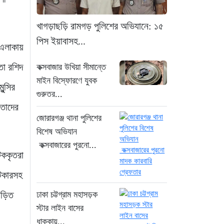
১৪ ঘণ্টা আগে
সিলিন্ডার লিকেজে ভয়াবহ
খাগড়াছড়ি রামগড় পুলিশের অভিযানে: ১৫
অগ্নিকাণ্ড: দগ্ধ ৩ জনের
পিস ইয়াবাসহ...
 এলাকায়
অবস্থা আশঙ্কাজনক
১৪ ঘণ্টা আগে
তা রশিদ
কক্সবাজার উখিয়া সীমান্তে
মাইন বিস্ফোরণে যুবক
ন্সির
খুনির দোসর ও ফ্যাসিবাদের
গুরুতর...
সহযোগী’, সাকিবকে নিয়ে
 তাদের
বিস্ফোরক আসিফ আকবর
জোরারগঞ্জ থানা পুলিশের
১ দিন আগে
বিশেষ অভিযান
কক্সবাজারের পুরনো...
“ইলিয়াস আলীকে অপহরণ-
টককৃতরা
হত্যা মামলা: সাইফুর রহমান
গ্রেপ্তার হচ্ছেন”
েটকারসহ
১ দিন আগে
জড়িত
ঢাকা চট্টগ্রাম মহাসড়ক
স্টার লাইন বাসের
খাগড়াছড়ি রামগড় পুলিশের
ধাক্কায়...
অভিযানে: ১৫ পিস ইয়াবাসহ