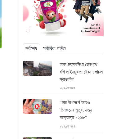
সর্বশেষ
সর্বাধিক পঠিত
ঢাকা-ময়মনসিংহ রেলপথে
বগি লাইনচ্যুত: ট্রেন চলাচল
স্বাভাবিক
১২ ঘণ্টা আগে
“হাম উপসর্গে আরও
তিনজনের মৃত্যু, নতুন
আক্রান্ত ১২১৮”
১২ ঘণ্টা আগে