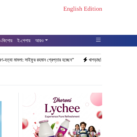
English Edition
ু-কিশোর
ই-পেপার
আরও
মান গ্রেপ্তার হচ্ছেন”
খাগড়াছড়ি রামগড় পুলিশের অভিযানে: ১৫ পিস ইয়াবাসহ যু