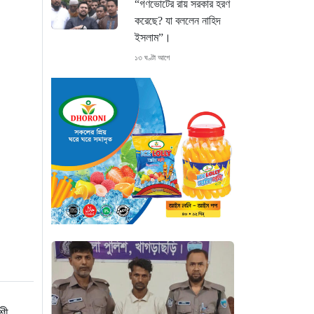
“গণভোটের রায় সরকার হরণ
করেছে? যা বললেন নাহিদ
ইসলাম”।
১৩ ঘণ্টা আগে
শেখ হাসিনা গণতন্ত্রের নাম
করে প্রতিষ্ঠানগুলো ধ্বংস
করেছেন: মির্জা ফখরুল
১৪ ঘণ্টা আগে
থাইল্যান্ডে ভয়াবহ বন্দুক
হামলা: দাদা-দাদিসহ স্কুলে
আরও ৭ জনকে হত্যা
১৪ ঘণ্টা আগে
সিলেটে দুই বাসের ভয়াবহ
সংঘর্ষ: ঝরে গেল ৮টি তাজা
প্রাণ, হাসপাতালে ২৫
শী