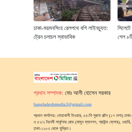
ঢাকা-ময়মনসিংহ রেলপথে বগি লাইনচ্যুত:
সিলেটে 
ট্রেন চলাচল স্বাভাবিক
গেল ৮টি
প্রধান সম্পাদক:
মোঃ আলী হোসেন সরকার
bangladeshmedia3@gmail.com
প্রধান কার্যালয়: নোয়াখালী টাওয়ার, ৫৫/বি পুরানা পল্টন (১৭ তলা) ঢা
ও ৫২/২ টয়নবী সার্কুলার রোড (মামুন ম্যানশন, গ্রাউন্ড ফ্লোর), ওয়ারি, ব
ঢাকা-১২০৩ থেকে মুদ্রিত।