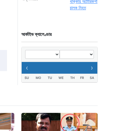
যুবক গ্রেপ্তার
১ দিন আগে
আর্কাইভ ক্যালেণ্ডার
‹
›
SU
MO
TU
WE
TH
FR
SA