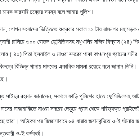
াদক কারবারি চক্রের সদস্য বলে জানায় পুলিশ।
 জানান, গোপন সংবাদের ভিত্তিতে শুক্রবার সকাল ১১ টায় রামনগর মহাসড়ক
্লাশী চালিয়ে ৩০০ বোতল ফেন্সিডিলসহ মধুখালির সজিব বিশ্বাস (২৪) পি
োম ( ৪০) পিতা ইসমাইল ও মাগুরা সদরের পাকা কাঞ্চনপুর গ্রামের সমীর মু
ুদ্ধে বিভিন্ন থানায় মাদকের একাধিক মামলা রয়েছে বলে জানান তিনি।
েছে।
তদন্ত সাইদুর রহমান জানালেন, সকালে ফাড়ি পুলিশের হাতে ফেন্সিডিলসহ আ
াসের মাঝামাঝিতে মাগুরা সদরের দেড়ুয়ে গ্রাম থেকে পরিত্যক্ত প্রাইভ
েছে তারা। আটকের পর জিজ্ঞাসাবাদে ৬৪ ধারায় জবানবন্দিতে ও-ই ঘটনায় 
্তকারী ও-ই কর্মকর্তা।