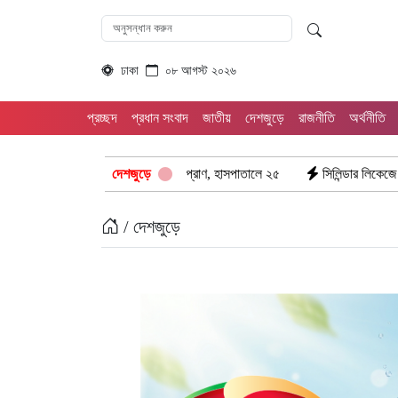
ঢাকা
০৮ আগস্ট ২০২৬
প্রচ্ছদ
প্রধান সংবাদ
জাতীয়
দেশজুড়ে
রাজনীতি
অর্থনীতি
রে গেল ৮টি তাজা প্রাণ, হাসপাতালে ২৫
দেশজুড়ে
সিলিন্ডার লিকেজে ভয়াবহ অগ্নিকাণ্ড: দ
/ দেশজুড়ে