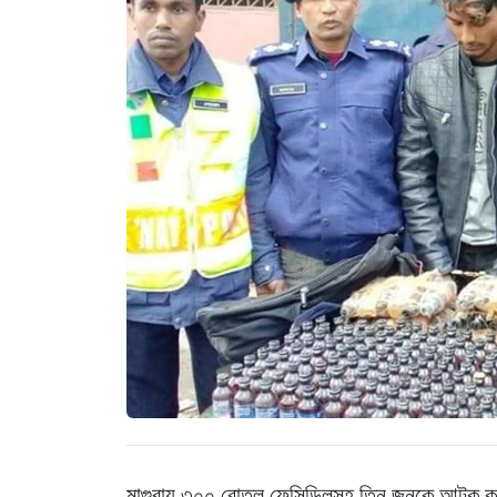
মাগুরায় ৩০০ বোতল ফেন্সিডিলসহ তিন জনকে আটক করে