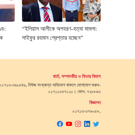
্ড:
“ইলিয়াস আলীকে অপহরণ-হত্যা মামলা:
নক
সাইফুর রহমান গ্রেপ্তার হচ্ছেন”
বার্তা, সম্পাদকীয় ও ফিচার বিভাগ
জ- ০১৭১৩-৩৬১৫৪৬, নিউজ সংক্রান্ত অভিযোগ থাকলে যোগাযোগ করুন-
০১৭১১৩৩৭১২০। ফোন: ৭২৮৮৯৩
বিজ্ঞাপন
০১৭১৩-৩৭৯০৫৮,