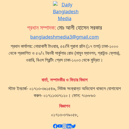
প্রধান সম্পাদক:
মোঃ আলী হোসেন সরকার
bangladeshmedia3@gmail.com
প্রধান কার্যালয়: নোয়াখালী টাওয়ার, ৫৫/বি পুরানা পল্টন (১৭ তলা) ঢাকা-১০০০
থেকে প্রকাশিত ও ৫২/২ টয়নবী সার্কুলার রোড (মামুন ম্যানশন, গ্রাউন্ড ফ্লোর),
ওয়ারি, বিএস প্রিন্টিং প্রেস ঢাকা-১২০৩ থেকে মুদ্রিত।
বার্তা, সম্পাদকীয় ও ফিচার বিভাগ
স্টাফ ইনচার্জ- ০১৭১৩-৩৬১৫৪৬, নিউজ সংক্রান্ত অভিযোগ থাকলে যোগাযোগ
করুন- ০১৭১১৩৩৭১২০। ফোন: ৭২৮৮৯৩
বিজ্ঞাপন
০১৭১৩-৩৭৯০৫৮,