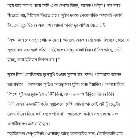
“ছয় বছর আগের চেয়ে আমি এখন দেখতে ভিন্ন, অনেক পার্থক্য। দুই দলই
জিততে চায়, ইতিহাস লিখতে চায়। সুইস দলকে পেতকোভিচ আসলেই একটা
উচ্চতায় তুলেছিলেন এবং এখন আমরা আরও দূর এগিয়ে যেতে চাই।
“এখন আমাদের নতুন কোচ আছেন। আসলে, একজন খেলোয়াড় হিসেবে কোচদের
তুলনা করা সবসময়ই কঠিন। দুই দলের মধ্যে একটা বিষয়েই মিল আছে, সেটা
হচ্ছে, তারা ইতিহাস লিখতে চায়।“
সুইস লিগে একাধিকবার মুখোমুখি হওয়ার সুবাদে দুই কোচও পরস্পরকে জানেন
ভালোভাবে। সেসময়ের স্মৃতিও আওড়ালেন সুইস কোচ ইয়াকিন। আলজেরিয়ার
বিপক্ষে সুইজারল্যান্ড ‘ফেভারিট’ কিনা, এমন ভাবনাও উড়িয়ে দিলেন তিনি।
“যদি আমরা নকআউট পর্বের ম্যাচগুলো দেখি, আমরা আসলেই এই টুর্নামেন্টের
ফেভারিটদের নিয়ে কথা বলতে পারি না। ম্যাচগুলো সমানে সমান হচ্ছে এবং
আগামীকালও এটা তাই হবে।
“ব্যক্তিগত নৈপুণ্যনির্ভর খেলোয়াড় আছে আলজেরিয়া দলে, টেকনিক্যালি তারা