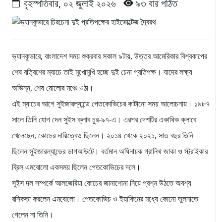
বৃহস্পতিবার, ০২ জুলাই ২০২৬
৯৩ বার পঠিত
ভ্যানকুভারে, বাংলাদেশ সময় শুক্রবার সকাল ৯টায়, উত্তর আমেরিকার বিশ্বকাপের
শেষ বত্রিশের ম্যাচে তাই মুখোমুখি হচ্ছে দুই চেনা প্রতিপক্ষ। যাদের লক্ষ্য
অভিন্ন, শেষ ষোলোর মঞ্চে ওঠা।
এই ম্যাচের আগে সুইজারল্যান্ডে পেতকোভিচের কাটানো সময় আলোচনায়। ১৯৮৭
সালে তিনি যোগ দেন সুইস ক্লাব চুর-৯৭-এ। এরপর দেশটির একাধিক ক্লাবে
খেলেছেন, কোচের দায়িত্বেও ছিলেন। ২০১৪ থেকে ২০২১, সাত বছর তিনি
ছিলেন সুইজারল্যান্ডের ডাগআউটে। বর্তমান অধিনায়ক গ্রানিথ জাকা ও স্ট্রাইকার
ব্রিল এমবোলো একসময় ছিলেন পেতকোভিচের দলে।
সুইস দল সম্পর্কে আলজেরিয়া কোচের জানাশোনা নিয়ে প্রশ্ন উঠতে অবশ্য
রসিকতা করলেন এমবোলো। পেতকোভিচ ও ইয়াকিনের মধ্যে কোনো তুলনাতে
গেলেন না তিনি।