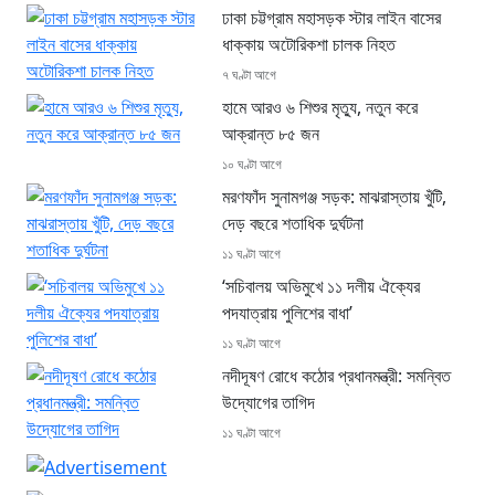
ঢাকা চট্টগ্রাম মহাসড়ক স্টার লাইন বাসের
ধাক্কায় অটোরিকশা চালক নিহত
৭ ঘণ্টা আগে
হামে আরও ৬ শিশুর মৃত্যু, নতুন করে
আক্রান্ত ৮৫ জন
১০ ঘণ্টা আগে
মরণফাঁদ সুনামগঞ্জ সড়ক: মাঝরাস্তায় খুঁটি,
দেড় বছরে শতাধিক দুর্ঘটনা
১১ ঘণ্টা আগে
‘সচিবালয় অভিমুখে ১১ দলীয় ঐক্যের
পদযাত্রায় পুলিশের বাধা’
১১ ঘণ্টা আগে
নদীদূষণ রোধে কঠোর প্রধানমন্ত্রী: সমন্বিত
উদ্যোগের তাগিদ
১১ ঘণ্টা আগে