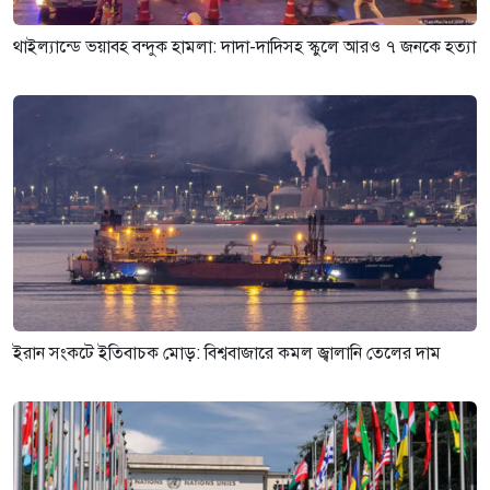
থাইল্যান্ডে ভয়াবহ বন্দুক হামলা: দাদা-দাদিসহ স্কুলে আরও ৭ জনকে হত্যা
ইরান সংকটে ইতিবাচক মোড়: বিশ্ববাজারে কমল জ্বালানি তেলের দাম