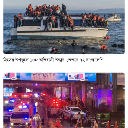
গ্রিসের উপকূলে ১৬৮ অভিবাসী উদ্ধার: ভেতরে ৭২ বাংলাদেশি