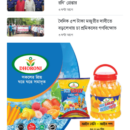
রনি’ গ্রেপ্তার
৩ ঘণ্টা আগে
দৈনিক ৫শ টাকা মজুরীর দাবীতে
বড়লেখায় চা শ্রমিকদের গণবিক্ষোভ
৩ ঘণ্টা আগে
গ্রিসের উপকূলে ১৬৮ অভিবাসী উদ্ধার:
ভেতরে ৭২ বাংলাদেশি
৪ ঘণ্টা আগে
“১/১১-তে তারেক রহমানকে আয়নাঘরে
বন্দি রাখা হয়: চিফ প্রসিকিউটর”
৫ ঘণ্টা আগে
ডিজিএফআইয়ের ‘আয়নাঘর’ পরিদর্শনে
আন্তর্জাতিক অপরাধ ট্রাইব্যুনালের
বিচারক দল
৫ ঘণ্টা আগে
জুলাই জাদুঘরে দলীয় ইতিহাসের ঠাঁই