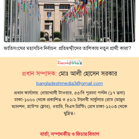
জাতিসংঘের মহাসচিব নির্বাচন: প্রতিদ্বন্দ্বীদের তালিকায় নতুন প্রার্থী কারা?
প্রধান সম্পাদক:
মোঃ আলী হোসেন সরকার
bangladeshmedia3@gmail.com
প্রধান কার্যালয়: নোয়াখালী টাওয়ার, ৫৫/বি পুরানা পল্টন (১৭ তলা)
ঢাকা-১০০০ থেকে প্রকাশিত ও ৫২/২ টয়নবী সার্কুলার রোড (মামুন
ম্যানশন, গ্রাউন্ড ফ্লোর), ওয়ারি, বিএস প্রিন্টিং প্রেস ঢাকা-১২০৩ থেকে
মুদ্রিত।
বার্তা, সম্পাদকীয় ও ফিচার বিভাগ