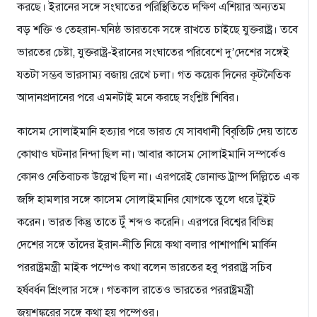
করছে। ইরানের সঙ্গে সংঘাতের পরিস্থিতিতে দক্ষিণ এশিয়ার অন্যতম
বড় শক্তি ও তেহরান-ঘনিষ্ঠ ভারতকে সঙ্গে রাখতে চাইছে যুক্তরাষ্ট্র। তবে
ভারতের চেষ্টা, যুক্তরাষ্ট্র-ইরানের সংঘাতের পরিবেশে দু’দেশের সঙ্গেই
যতটা সম্ভব ভারসাম্য বজায় রেখে চলা। গত কয়েক দিনের কূটনৈতিক
আদানপ্রদানের পরে এমনটাই মনে করছে সংশ্লিষ্ট শিবির।
কাসেম সোলাইমানি হত্যার পরে ভারত যে সাবধানী বিবৃতিটি দেয় তাতে
কোথাও ঘটনার নিন্দা ছিল না। আবার কাসেম সোলাইমানি সম্পর্কেও
কোনও নেতিবাচক উল্লেখ ছিল না। এরপরেই ডোনাল্ড ট্রাম্প দিল্লিতে এক
জঙ্গি হামলার সঙ্গে কাসেম সোলাইমানির যোগকে তুলে ধরে টুইট
করেন। ভারত কিন্তু তাতে টুঁ শব্দও করেনি। এরপরে বিশ্বের বিভিন্ন
দেশের সঙ্গে তাঁদের ইরান-নীতি নিয়ে কথা বলার পাশাপাশি মার্কিন
পররাষ্ট্রমন্ত্রী মাইক পম্পেও কথা বলেন ভারতের হবু পররাষ্ট্র সচিব
হর্ষবর্ধন শ্রিংলার সঙ্গে। গতকাল রাতেও ভারতের পররাষ্ট্রমন্ত্রী
জয়শঙ্করের সঙ্গে কথা হয় পম্পেওর।