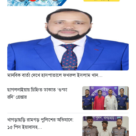
হবে না: নাহিদ ইসলাম
৫ ঘণ্টা আগে
ড্যাবের বর্ণাঢ্য চিকিৎসক সমাবেশে
প্রধান অতিথি হিসেবে যোগ দিলেন
প্রধানমন্ত্রী তারেক রহমান
৬ ঘণ্টা আগে
ঢাকা-ময়মনসিংহ রেলপথে বগি
লাইনচ্যুত: ট্রেন চলাচল স্বাভাবিক
১ দিন আগে
মানবিক বার্তা দেখে হাসপাতালে ফখরুল ইসলাম খান...
ছাগলনাইয়ায় চিহ্নিত ডাকাত ‘গুন্ডা
রনি’ গ্রেপ্তার
খাগড়াছড়ি রামগড় পুলিশের অভিযানে:
১৫ পিস ইয়াবাসহ...